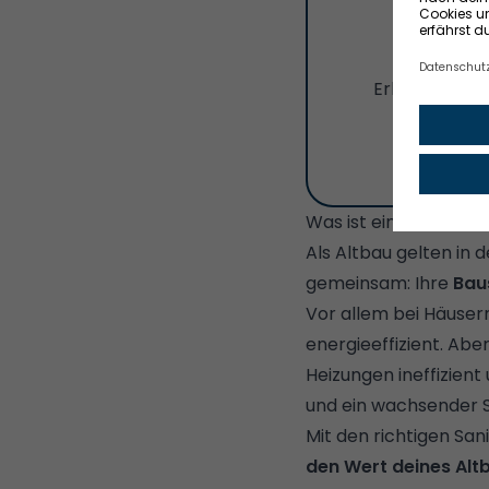
Je
Erhalte jetzt
Was ist ein Altbau, u
Als Altbau gelten in 
gemeinsam: Ihre
Bau
Vor allem bei Häuse
energieeffizient. Abe
Heizungen ineffizien
und ein wachsender 
Mit den richtigen S
den Wert deines Alt