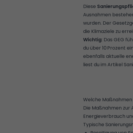
Diese
Sanierungspfl
Ausnahmen bestehen 
wurden. Der Gesetzge
die Klimaziele zu erre
Wichtig
: Das GEG fü
du über 10 Prozent e
ebenfalls aktuelle e
liest du im Artikel
San
Welche Maßnahmen g
Die Maßnahmen zur Al
Energieverbrauch und
Typische Sanierung
Beseitigung von F