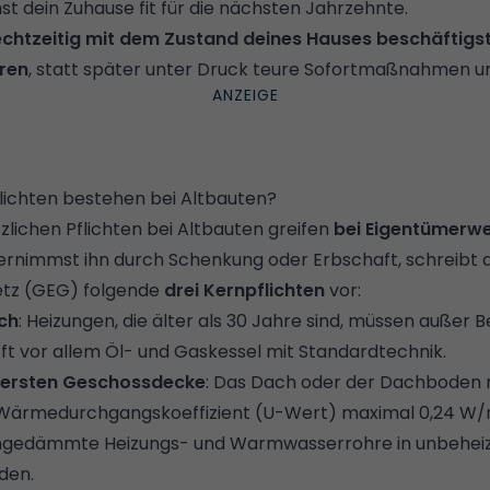
t dein Zuhause fit für die nächsten Jahrzehnte.
echtzeitig mit dem Zustand deines Hauses beschäftigs
eren
, statt später unter Druck teure Sofortmaßnahmen 
lichten bestehen bei Altbauten?
zlichen Pflichten bei Altbauten greifen
bei Eigentümerw
ernimmst ihn durch Schenkung oder Erbschaft, schreibt 
tz (GEG) folgende
drei Kernpflichten
vor:
ch
: Heizungen, die älter als 30 Jahre sind, müssen auße
ft vor allem Öl- und Gaskessel mit Standardtechnik.
ersten Geschossdecke
: Das Dach oder der Dachboden
 Wärmedurchgangskoeffizient (
U-Wert
) maximal 0,24 W
Ungedämmte Heizungs- und Warmwasserrohre in unbehe
den.