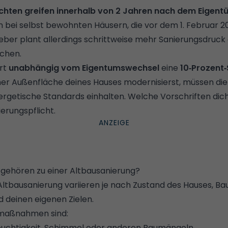
ichten greifen innerhalb von 2 Jahren nach dem Eigen
bei selbst bewohnten Häusern, die vor dem 1. Februar
ber plant allerdings schrittweise mehr Sanierungsdruck
ichen.
hrt
unabhängig vom Eigentumswechsel
eine
10‑Prozent
iner Außenfläche deines Hauses modernisierst, müssen die
nergetische Standards einhalten. Welche Vorschriften dic
ierungspflicht
.
ehören zu einer Altbausanierung?
tbausanierung variieren je nach Zustand des Hauses, Bau
 deinen eigenen Zielen.
smaßnahmen sind:
euchtigkeit, Schimmel oder anderen Baumängeln