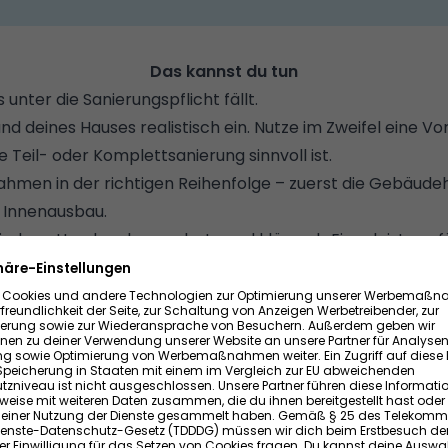
Das kannst du tun
 unter die Sanierungspflicht fällt.
d deines Hauses realistisch ein. Nutze im Zweifel eine V
e Teil- oder Komplettsanierung sinnvoll ist.
hmen in der richtigen Reihenfolge – zuerst die Gebäudehü
 Innenausbau.
iedene Handwerksangebote und kläre, ob Eigenleistung fü
l über KfW, BAFA oder regionale Programme. Je energieeff
stützung bekommst du.
icherheit mit dem
Sanierungsrechner
von Wohnglück.de: Er
ftlich und förderfähig sind, ganz individuell für dein Hau