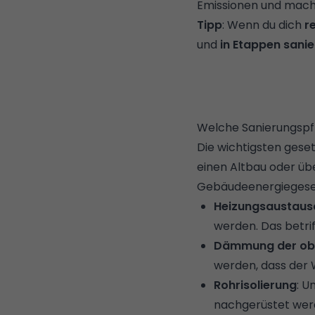
Emissionen und machs
Tipp
: Wenn du dich
r
und
in Etappen sani
Welche Sanierungspf
Die wichtigsten geset
einen Altbau oder üb
Gebäudeenergiegese
Heizungsaustaus
werden. Das betrif
Dämmung der ob
werden, dass der
Rohrisolierung
: 
nachgerüstet wer