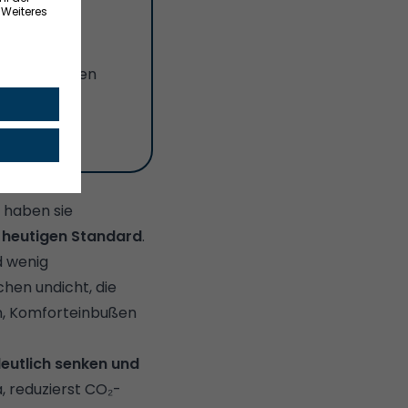
en!
 Objekt, deren
s haben sie
 heutigen Standard
.
d wenig
chen undicht, die
en, Komforteinbußen
eutlich senken und
, reduzierst CO₂-