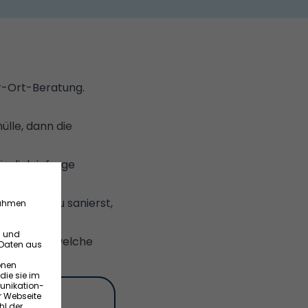
or-Ort-Beratung.
lle, dann die
r dich infrage
izienter du sanierst,
 zeigt dir, welche
s.