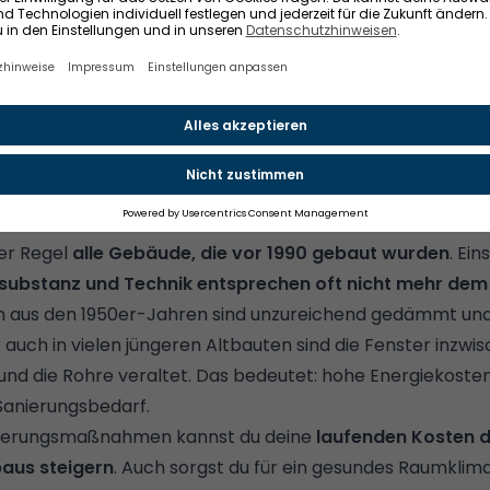
tzt Maßnahmen check
 einen
Überblick über energetische Maßnahmen
für dein
Kosten & Fördermöglichkeiten.
nd warum solltest du ihn sanieren?
der Regel
alle
Gebäude, die vor 1990 gebaut wurden
. Ein
substanz und Technik entsprechen oft nicht mehr dem
rn aus den 1950er-Jahren sind unzureichend gedämmt un
r auch in vielen jüngeren Altbauten sind die Fenster inzwis
t und die Rohre veraltet. Das bedeutet: hohe Energiekost
Sanierungsbedarf.
anierungsmaßnahmen kannst du deine
laufenden Kosten d
baus steigern
. Auch sorgst du für ein gesundes Raumklima