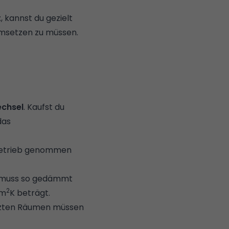
t
, kannst du gezielt
umsetzen zu müssen.
echsel
. Kaufst du
das
r Betrieb genommen
 muss so gedämmt
2
/m
K beträgt.
izten Räumen müssen