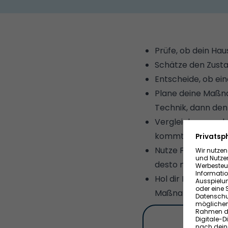
Prüfe, ob dein Haus
Schätze den Zustan
Entscheide, ob ein
Plane deine Maßna
Technik, dann den
Vergleiche versch
kommt.
Nutze Fördermitte
desto mehr Unter
Hol dir Planungss
Maßnahmen wirtscha