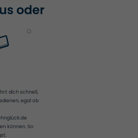
rt dich schnell,
edienen, egal ob
ohnglück.de
den können. So
st.