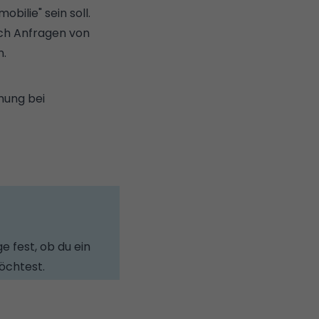
bilie" sein soll.
lich Anfragen von
n.
nung bei
e fest, ob du ein
öchtest.