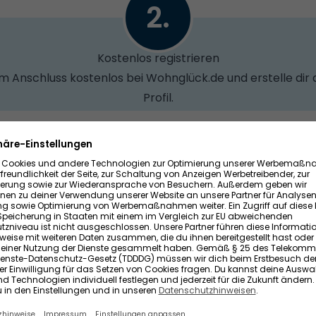
2.
Kostenlos registrieren
 im Anschluss kostenlos bei Wohnglück.de und erstelle dir 
Profil.
3.
Hochwertige Anfragen erhalten
ich qualifizierte und seriöse Anfragen von unseren regist
und/oder Premium-Mitgliedern.
riedenen Nutzer:innen: