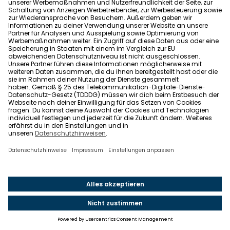
In welchem Zustand ist das Haus, in dem sich die
Wohnung befindet?
Gibt es Risse in der Fassade oder im Treppenhaus
(Sanierungsbedarf)?
Aus welchem Material wurde das Haus gebaut?
Gibt es in der Wohnung ein Schimmelproblem?
Sind Außenwände, Decke und Fußboden
gedämmt?
Hat der Boden einen Trittschallschutz?
Falls du einen eigenen Kellerraum nutzen kannst:
Ist er trocken?
In welchem Stockwerk liegt die Wohnung?
Ausstattung
Sind Fenster, Türen und Fußböden in gutem
Zustand?
Wie gut sind Einbauküche und Bäder
ausgestattet?