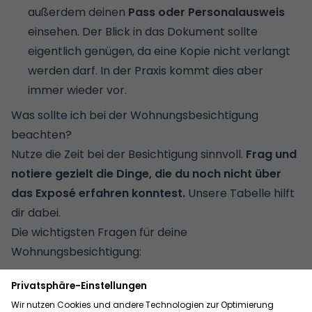
außerdem deinen
Pass oder Personalausweis
einsehen. Der Blick in das Dokument sollte
eigentlich genügen, da eine Kopie nicht verlangt
werden darf. In der Praxis kommt dies aber
immer wieder vor.
Was sollte ich bei der Wohnungsbesichtigung
beachten?
Nutze die Zeit bei der Besichtigung sinnvoll.
Frag und
notiere gezielt die Dinge, die du noch nicht über
das Exposé erfahren konntest.
Unsere Tabelle hilft
dir dabei.
Die wichtigsten Fragen für deine
Wohnungsbesichtigung:
Bausubstanz