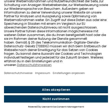
Du bist verpflichtet, uns von Ansprüchen Dritter,
sofern und soweit dies rechtlich zulässig ist,
freizustellen und uns bei der Rechtsverteidigung, zu
der wir berechtigt, aber nicht verpflichtet sind, die
notwendige Unterstützung zu bieten sowie die
notwendigen Kosten unserer Rechtsverteidigung zu
übernehmen. Voraussetzung dafür ist, dass wir dich
über die geltend gemachten Ansprüche
unverzüglich schriftlich oder in textlicher Form
informieren. Im Falle der Freistellung werden wir
keine Zugeständnisse oder Anerkenntnisse oder
vergleichbare Erklärungen abgeben. Du hast das
Recht auf eigene Kosten sämtliche gerichtliche und
außergerichtliche Verhandlungen über die
Ansprüche zu führen.
§ 5 Sperrung und Löschung des Accounts