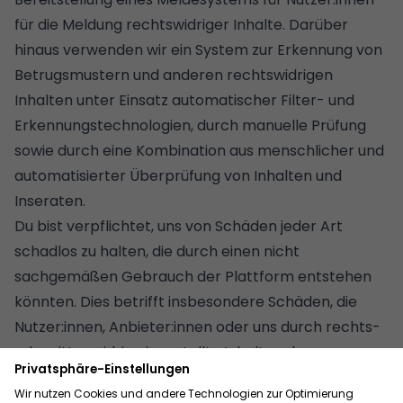
für die Meldung rechtswidriger Inhalte. Darüber
hinaus verwenden wir ein System zur Erkennung von
Betrugsmustern und anderen rechtswidrigen
Inhalten unter Einsatz automatischer Filter- und
Erkennungstechnologien, durch manuelle Prüfung
sowie durch eine Kombination aus menschlicher und
automatisierter Überprüfung von Inhalten und
Inseraten.
Du bist verpflichtet, uns von Schäden jeder Art
schadlos zu halten, die durch einen nicht
sachgemäßen Gebrauch der Plattform entstehen
könnten. Dies betrifft insbesondere Schäden, die
Nutzer:innen, Anbieter:innen oder uns durch rechts-
oder sittenwidrig eingestellte Inhalte oder
Kommunikation im Sinne des § 4 Ziffer 13 der
„Wohnglück-AGB“ entstehen.