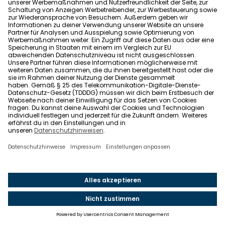
Bezug auf Lärm- und Geruchsbelästigung
hat,
kannst du am besten herausfinden, indem du das
Grundstück an unterschiedlichen Wochentagen und
Tageszeiten besichtigst. Plötzlich erscheint es dort
gar nicht mehr so idyllisch wie am vergangenen
Sonntag, als die nahe Bundesstraße kaum befahren
und die Schule zwei Straßen weiter geschlossen war.
Grundstück kaufen: Unterschied zwischen
Baugrundstück, Bauland und Bauerwartungsland
Auf der Suche nach einem passenden Grundstück
bist du sicherlich schon über die Begriffe
Baugrundstück, Bauland und Bauerwartungsland
gestoßen. Wir erklären, wie sie sich voneinander
unterscheiden.
Baugrundstück
Ein Baugrundstück (auch baureifes Land) ist
ein