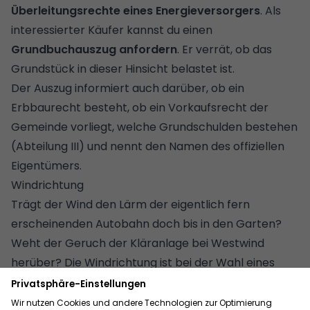
Überleitungsrechte eines Energieversorgers
. Als
interessierter Käufer kannst du einen
Grundbuchauszug anfordern
. Er verrät, ob das
Grundstück in dieser Hinsicht belastet ist.
Der Auszug informiert auch darüber, ob ein
Erbbaurecht besteht, ob ein Vorkaufsrecht der
Gemeinde vorliegt, welche Grundschulden bestehen
(Abteilung III) und nennt den Namen des offiziellen
Eigentümers.
Windrichtung
Trägt der Wind den Lärm der eigentlich fern
erscheinenden Autobahn doch bis in den Garten?
Weht der Geruch der Kläranlage bei Westwind
herüber? Die Windrichtung ist bei der Wahl eines
geeigneten Bauplatzes ein wichtiger, aber oft
unterschätzter Faktor. Welchen Effekt der Wind
in