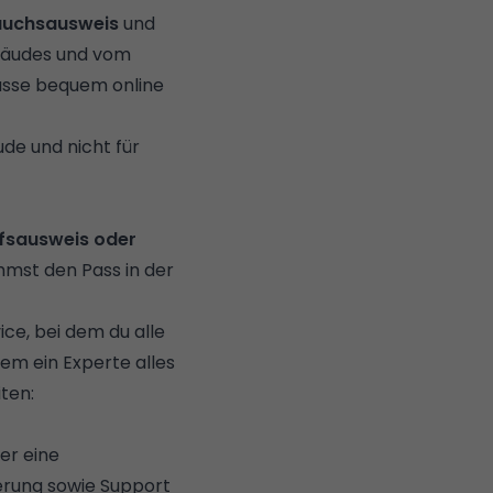
auchsausweis
und
ebäudes und vom
ässe bequem online
de und nicht für
fsausweis oder
st den Pass in der
ce, bei dem du alle
dem ein Experte alles
iten:
er eine
ierung sowie Support