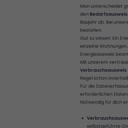
Man unterscheidet gr
den
Bedarfsausweis
Baujahr ab. Bei unse
bestellen.
Gut zu wissen: Ein En
einzelne Wohnungen.
Energieausweis beant
Mit unserem vertrau
Verbrauchsausweis f
Regel schon innerha
Für die Datenerfassun
erforderlichen Daten 
Notwendig für dich er
Verbrauchsauswei
selbstgeführte Onl