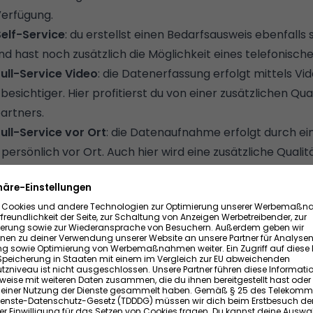
Verfügung.
elf-Service
: du erstellst einen Bedarfsausweis ebenfalls s
nd hast noch zusätzlich die Möglichkeit eines telefonisch
ull-Service Video
: die Datenerfassung erfolgt mittels Vi
esichtiger. Hier profitierst du von einer zusätzlichen Qua
artners.
ll-Service vor Ort
: die Datenaufnahme erfolgt durch ei
persönlich vor Ort. Auch hier wird eine zusätzliche Quali
GEG-konform und 10 Jahre rechtsgültig.
Energieausweis beantragen
ei uns kannst du deinen Energieausweis selbst online erst
anfertigen lassen - fundiert, schnell und gesetzeskonform
JETZT BEANTRAGEN