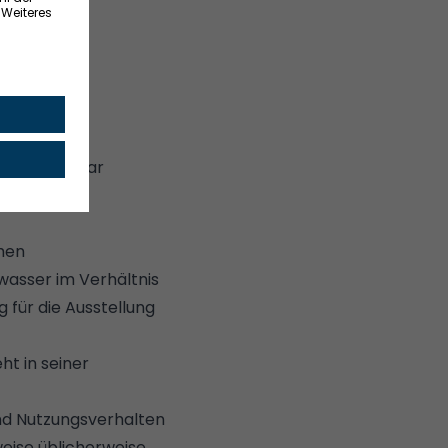
nz – und zwar
 und
hen
wasser im Verhältnis
 für die Ausstellung
t in seiner
nd Nutzungsverhalten
eise üblicherweise