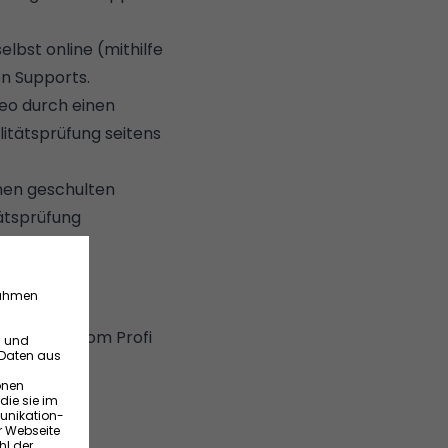
elbst online (mithilfe
en Supports.
deo durch einen
litätsprüfung seitens
nen geschulten
tätsprüfung
ellen oder vom Profi
.