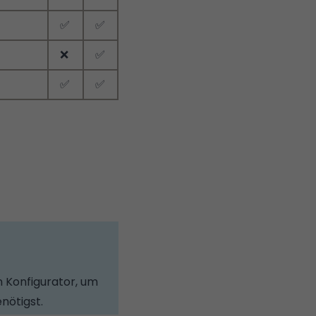
✅
✅
❌
✅
✅
✅
 Konfigurator, um
enötigst.