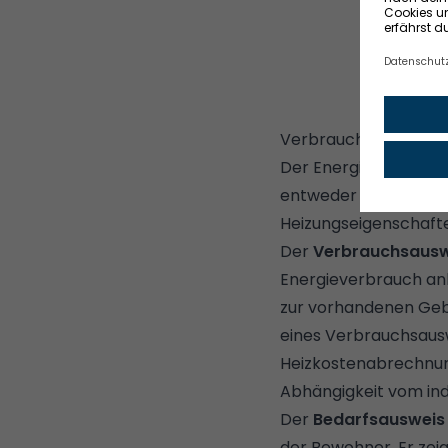
Verbrauchsausweis un
Der Energieausweis b
entweder basierend 
Heizungseigenschaft
Der
Verbrauchsausw
Energieverbrauch anh
zur vorhandenen Gebä
eines Verbrauchsausw
Heizkostenabrechnung
Abhängigkeit vom ind
Der
Bedarfsausweis
der Bewohner. Er zei