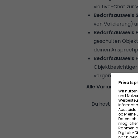
via Live-Chat zur 
Bedarfsausweis S
von Validierung) u
Bedarfsausweis F
geschulten Objektb
deinen Ansprechp
Bedarfsausweis Fu
Objektbesichtiger 
vorgenommen.
Alle Varianten sind 
Du hast die Wahl: B