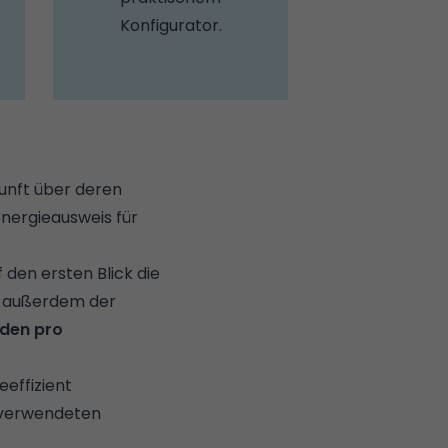
Konfigurator.
kunft über deren
Energieausweis für
 den ersten Blick die
st außerdem der
nden pro
eeffizient
 verwendeten