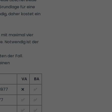
 Grundlage für eine
ig, daher kostet ein
 mit maximal vier
. Notwendig ist der
en der Fall.
einen
VA
BA
 1977
❌
✅
77
✅
✅
✅
✅