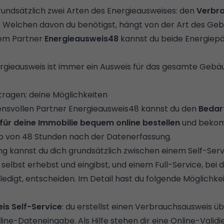
undsätzlich zwei Arten des Energieausweises: den
Verbr
. Welchen davon du benötigst, hängt von der Art des G
rem Partner
Energieausweis48
kannst du beide Energiep
ergieausweis ist immer ein Ausweis für das gesamte Gebäu
ragen: deine Möglichkeiten
ensvollen Partner Energieausweis48 kannst du den
Bedar
ür deine Immobilie bequem online bestellen
und bekomm
lb von 48 Stunden nach der Datenerfassung.
g kannst du dich grundsätzlich zwischen einem Self-Servi
selbst erhebst und eingibst, und einem Full-Service, bei 
ledigt, entscheiden. Im Detail hast du folgende Möglichke
s Self-Service
: du erstellst einen Verbrauchsausweis üb
ine-Dateneingabe. Als Hilfe stehen dir eine Online-Valid