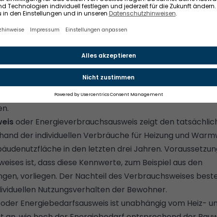
d Bedarfsausweis – das sind die Unterschiede
ewertet deine Immobilie nach ihrer energetischen Effizie
auf dem Energieverbrauch oder aufgrund von Gebäude-
en.
eis
oder Energieverbrauchsausweis zeigt den tatsächlic
and der individuellen Verbräuche für Heizung und Warm
udenutzfläche in den letzten drei Jahren. Voraussetzung
eises ist, dass diese Kennwerte, zum Beispiel aus den
en, vorliegen. Der Nachteil des Verbrauchsweises besteh
ividuellen Nutzungsverhalten der Bewohner.
oder Energiebedarfsausweis ist unabhängig vom Heiz- u
gt an, wie hoch der Energiebedarf entsprechend der Bauw