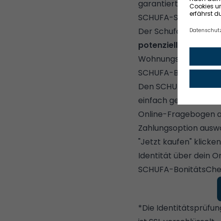
garantiert. Im Fall 
SCHUFA-Siegel für zus
Der Schufa-Bonität
potenziellen Vermie
Wohnungssuche habe
SCHUFA-BonitätsChec
Den SCHUFA-Bonität
einfach geht's:
Online-Fragebogen a
Zahlungsoption ausw
"Jetzt kaufen" klicke
Identität über dein 
SCHUFA-BonitätsChec
*Die Identitätsprüfu