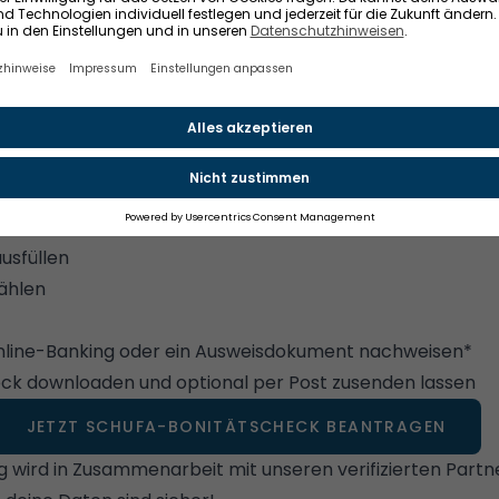
der postalisch zugesendeten Version sorgen der Hologram
ätzlichen Schutz vor Betrug.
sCheck
schützt deine Daten und schafft gleichzeitig Ve
ter
. Somit ist dieses Zertifikat der größte Vorteil, den du b
n könntest.
k online beantragen – so geht's
sCheck kannst du
in 3 Minuten
direkt bei Wohnglück onli
usfüllen
ählen
n
Online-Banking oder ein Ausweisdokument nachweisen*
k downloaden und optional per Post zusenden lassen
JETZT SCHUFA-BONITÄTSCHECK BEANTRAGEN
ng wird in Zusammenarbeit mit unseren verifizierten Part