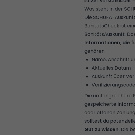
ist SSL verschlüsselt 
Was steht in der SCH
Die SCHUFA-Auskunft
BonitätsCheck ist ei
BonitätsAuskunft. Das
Informationen, die f
gehören:
Name, Anschrift 
Aktuelles Datum
Auskunft über Ve
Verifizierungscod
Die umfangreichere B
gespeicherte Informa
oder offenen Zahlun
solltest du potenziel
Gut zu wissen:
Die be