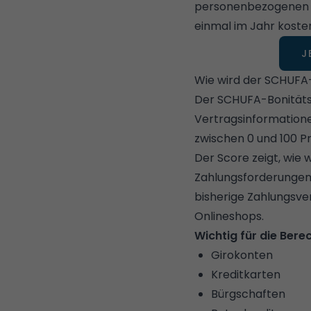
personenbezogenen Da
einmal im Jahr koste
J
Wie wird der SCHUFA
Der SCHUFA-BonitätsC
Vertragsinformatione
zwischen 0 und 100 P
Der Score zeigt, wie 
Zahlungsforderungen
bisherige Zahlungsver
Onlineshops.
Wichtig für die Bere
Girokonten
Kreditkarten
Bürgschaften