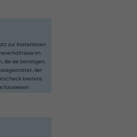
atz zur kostenlosen
sverhältnisse im
 die sie benötigen.
ausgestattet, der
tätsCheck bestens
achzuweisen.