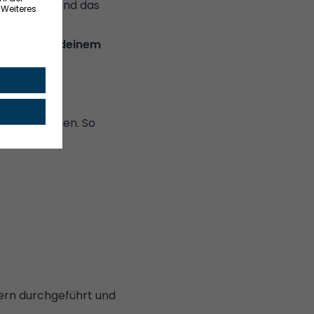
m-Streifen und das
rtrauen bei deinem
ei der
ne beantragen. So
nern durchgeführt und