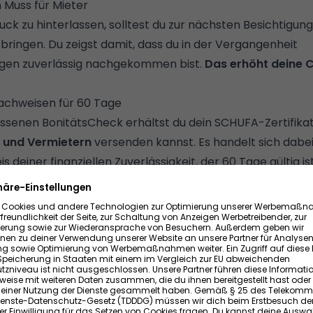
 Muss für Mieter
ck zu hinterlassen, solltest du zur nächsten Besichtigung
bringen. Du zeigst damit, dass du in der Vergangenheit
ngen zuverlässig nachgekommen bist.
Das
erhöht deine 
nachweisen für 60 Tage
enen BonitätsCheck erhältst du dein SCHUFA-Zertifikat
n und Vermietern
versenden kannst. Es handelt sich dabe
deiner finanziellen Zuverlässigkeit, der 60 Tage gültig ist
FA-Daten
sCheck
schützt deine persönlichen Daten
. Es enthält gan
onen für potenzielle Vertragspartner. Das sind Angaben 
gstreu verhältst
. Alle weiteren bei der SCHUFA gespeic
orewerte oder Informationen über Konten und Verträge, si
halten.
rmationen wird durch einen individuellen Verifizierungscod