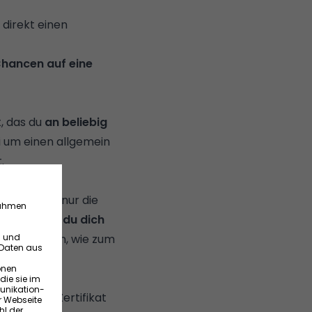
 direkt einen
Chancen auf eine
, das du
an beliebig
i um einen allgemein
.
z spezifisch nur die
darüber,
ob du dich
herten Daten, wie zum
nd nicht im
e auf dem Zertifikat