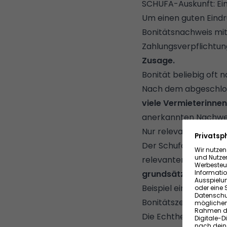
SCHUFA-Auskunft: Ein
Um einen guten Eindru
Bonitätsnachweis mit
Zahlungsverpflichtu
Zusage.
Bonität beliebig oft 
Nach dem abgeschloss
viele Vermieterinne
anerkannten Nachweis 
Nur relevante SCHU
Der Schufa-Bonität
relevanten Informati
grundsätzlich vertra
Beispiel einzelne Sc
Bonitätszertifikat ent
Die Echtheit der Info