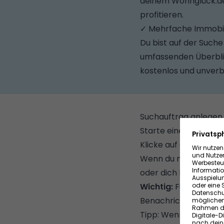
deinem Wohnglück.de
profitieren.
✓ Mehrfache Immobi
Du bist auf der Such
umfassenden Überblic
kostenlos und unverbi
Suchauftrag anlegen -
Starte eine
Immobili
Klicke auf der Sucher
Wenn du noch nicht a
oder dich kostenlos r
Wichtig:
Für die Regi
Benachrichtigungen d
Tipp: Wenn du auf Wo