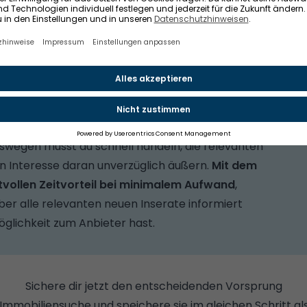
to (Reiter "Suchaufträge") anlegen.
rag
 1.000 neue Inserate
online. Wäre es nicht ideal,
bjekte für dich überprüft? Und:
attraktive
 schnell vom Markt
, denn sie erhalten noch in
swegen musst du schnell handeln, die relevanten
in Interesse daran unverzüglich äußern.
Mit dem
tvollen Zeitvorteil bei minimalem Aufwand
,
über alle relevanten neuen Inserate informiert
glichkeit zum Anbieter hast.
Sichere dir jetzt den entscheidenden Vorsprung
e Immobiliensuche und speichere sie im gleichen Schritt al