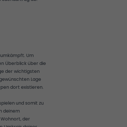
hr umkämpft. Um
nen Überblick über die
ge der wichtigsten
er gewünschten Lage
en dort existieren.
spielen und somit zu
in deinem
r Wohnort, der
en Umkreis deiner