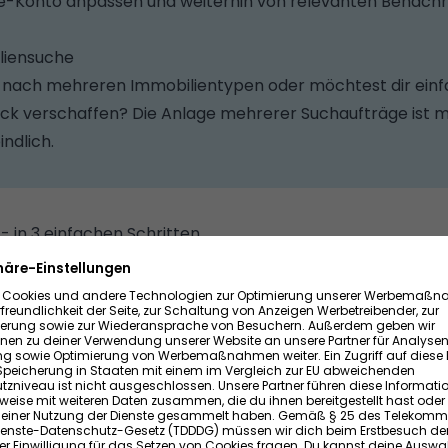
-Konto anpassen und weiterhin von relevanten Benachr
liensuche
e nach mehreren Immobilientypen oder möchtest dir einf
k verschaffen? Die Anlage mehrerer Suchaufträge ist m
ndlich.
 in 3 einfachen Schritten
ensuche
und lege deine Wunschkriterien über die Suchmas
gebnisseite auf den Button "Suche speichern"
uf Wohnglück.de angemeldet bist, musst du dich nur noc
egistrieren.
strierung benötigst du eine gültige E-Mail-Adresse - schlie
es Suchagenten dorthin geschickt.
hnglück.de bereits registriert bist, kannst du einen Suc