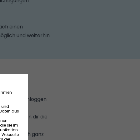
ichtigungen
ach einen
öglich und weiterhin
ke fest
h schnell einloggen
ßlich werden dir die
hagenten auch ganz