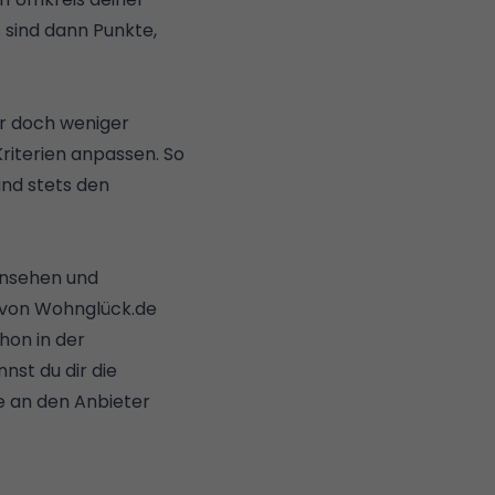
 sind dann Punkte,
er doch weniger
Kriterien anpassen. So
 und stets den
ansehen und
 von Wohnglück.de
hon in der
nst du dir die
e an den Anbieter