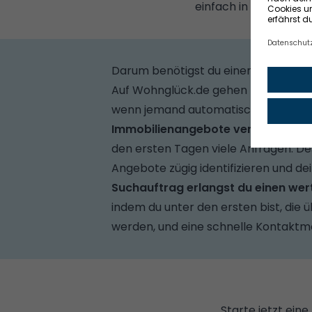
einfach in deinem Kon
Darum benötigst du einen Suchauft
Auf Wohnglück.de gehen
täglich ca.
wenn jemand automatisch all diese O
Immobilienangebote verschwinden
den ersten Tagen viele Anfragen. De
Angebote zügig identifizieren und de
Suchauftrag erlangst du einen wer
indem du unter den ersten bist, die 
werden, und eine schnelle Kontaktmö
Starte jetzt ein