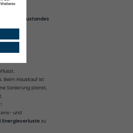
g des Ist-Zustandes
lusst.
 Beim Hauskauf ist
ne Sanierung planst,
t.
:
tens- und
d
Energieverluste
zu