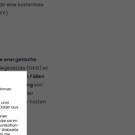
dir eine kostenlose
FP).
he energetische
egesetzes (GEG)
ist
 bestimmten Fällen
r Beantragung
von
 genau dich der
wie du diese Kosten