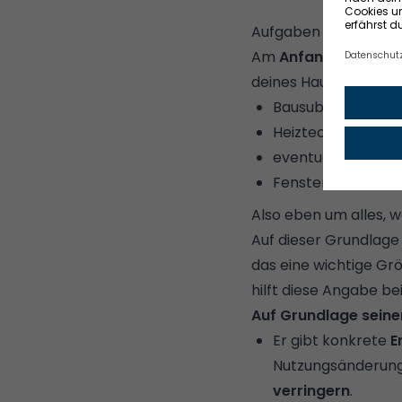
Aufgaben und Leistu
Am
Anfang der Ener
deines Hauses. Dabei
Bausubstanz
Heiztechnik
eventuell vorha
Fenster und Türen 
Also eben um alles, 
Auf dieser Grundlag
das eine wichtige Grö
hilft diese Angabe be
Auf Grundlage seine
Er gibt konkrete
E
Nutzungsänderung
verringern
.