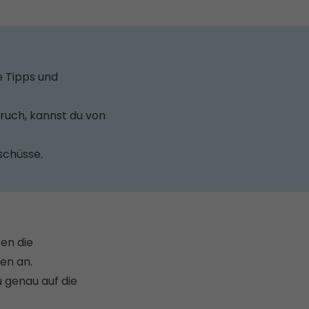
e Tipps und
pruch, kannst du von
schüsse.
en die
en an.
u genau auf die