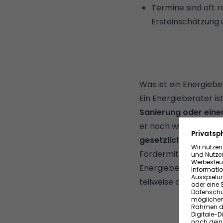
Termine sind oft r
Ersteinschätzung u
Was ist ein Energieb
Ein Energieberater is
Sanierung oder ein
er noch wichtiger g
gesetzlich zwingen
Fördermitteln für dei
Energieberater bei N
teilweise durch Förde