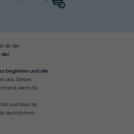
t dir die
i der
s begleiten und die
is aus. Dieses
ichtend, wenn du
chts und lässt dir
 du durchführen