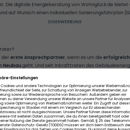
ar. Die
digitale Energieberatung von Wohnglück.de
bietet 
nd auf Wunsch einen individuellen Sanierungsfahrplan (iS
erater?
t der
erste Ansprechpartner
, wenn es um die
erfolgreic
en Neubau
geht. Und seit Inkrafttreten des
Gebäudeenergi
eworden. Denn
die Einbindung von Energieberatern ist in
d vorgeschrieben
. Seine Expertise ist auch wichtig
bei de
n Vorhaben. Im folgenden Artikel erklären wir genau, wie
eubau und Modernisierung unterstützt, was er kostet und 
rmittel wieder einsparen kannst.