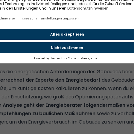
ngen: Was macht ein Energieberater?
gieberatung
steht eine gründliche
Vor-Ort-Untersuchun
 geht es um eine
umfassende Bestandsaufnahme
der:
ndenen Dämmungen
mit Blick auf ihren Zustand.
was die energetischen Anforderungen des Gebäudes beeinf
e
errechnet der Experte den Energiebedarf
des Gebäudes.
ße, um künftige Kosten kalkulieren zu können. Wenn du ei
i der Einschätzung, wie groß das Optimierungspotenzial is
r Analyse geht der Energieberater folgendermaßen vor
mpfehlungen zu baulichen Maßnahmen
sowie zu Verhal
en, um den Energieverbrauch im Gebäude zu senken un