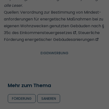
alle Leser.
Quellen:
Ver­ord­nung zur Be­stim­mung von Min­dest­
an­for­de­run­gen für ener­ge­ti­sche Maß­nah­men bei zu
ei­ge­nen Wohn­zwe­cken ge­nutz­ten Ge­bäu­den nach §
35c des Ein­kom­men­steu­er­ge­set­zes
,
Steu­er­li­che
För­de­rung ener­ge­ti­scher Ge­bäu­des­a­nie­run­gen
Mehr zum Thema
FÖRDERUNG
SANIEREN