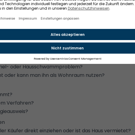
ten, Balkone und Terrassen?
ge oder ein Carport zum Haus?
nz
bäude und in welchem Zustand ist es?
ch renoviert oder besteht ein Modernisierungsstau?
ie
Kosten einer Modernisierung
?
, Elektrik oder Heizung erneuert werden?
immel- oder Hausschwammproblem?
ht
oder kann man ihn
als Wohnraum nutzen
?
ämmt?
em Verfahren
?
gieausweis
?
en
ler Käufer direkt einziehen oder ist das Haus vermietet?