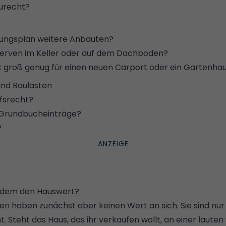
urecht
?
ungsplan
weitere Anbauten?
rven im Keller
oder
auf dem Dachboden
?
k groß genug für einen neuen Carport oder
ein Gartenha
nd Baulasten
fsrecht
?
Grundbucheinträge
?
?
dem den Hauswert?
en haben zunächst aber keinen Wert an sich. Sie sind nur s
. Steht das Haus, das ihr verkaufen wollt, an einer lauten 