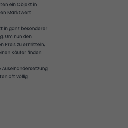
en ein Objekt in
 den Marktwert
kt
in ganz besonderer
g.
Um nun den
n Preis zu ermitteln,
einen Käufer finden
che Auseinandersetzung
en oft völlig