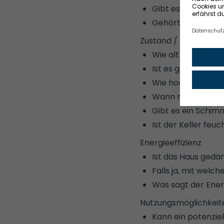
Gibt es einen Gar
Gehört eine Gara
Zustand / Bausubsta
Wie alt ist das Ge
Ist es gerade fris
Wie hoch liegen d
Wann müssen Dach
Gibt es ein Sch
Ist der
Keller feuc
Energieeffizienz
Ist das Haus ged
Falls ja,
mit welch
Was sagt der
Ener
Nutzungsmöglichkeit
Kann ein potenziel