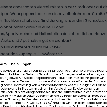
n einem angesagten Viertel mitten in der Stadt oder auf 
 ruhigen Wohngegend oder an einer vielbefahrenen Straße
der Nachbarschaft aus: Sind die angrenzenden Grundstüc
Wohnzimmer direkt in eure Küche?
tas, Sportvereine und Haltestellen des öffentlichen Nahv
 Ärzte und Apotheken gut erreichbar?
ein Einkaufszentrum um die Ecke?
k oder den Zugang zu Gewässern?
ebäudes und des Grundstücks
m ein Einfamilienhaus, ein Reihenhaus oder um eine Doppe
us und wie sinnvoll ist die
Einteilung der Zimmer
?
ow oder hat es mehrere Stockwerke?
Grundstück?
t die Ausstattung (Böden, Bad/Bäder, Küche, Kamin oder 