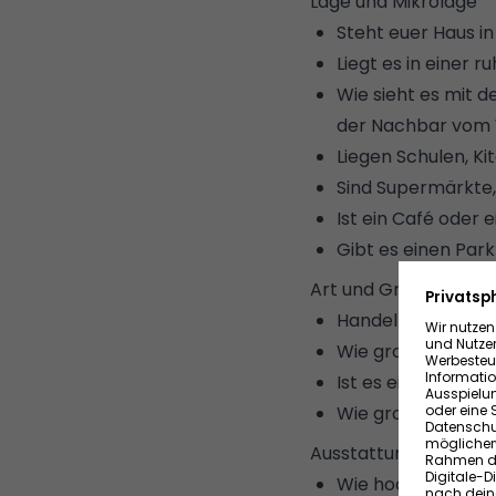
Lage und Mikrolage
Steht euer Haus i
Liegt es in einer
Wie sieht es mit 
der Nachbar vom 
Liegen Schulen, Ki
Sind Supermärkte,
Ist ein Café oder 
Gibt es einen Par
Art und Größe des G
Handelt es sich u
Wie groß ist das Ha
Ist es ein Bungal
Wie groß ist das 
Ausstattung
Wie hochwertig is