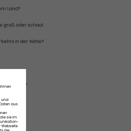
dem Land?
?
ke groß oder schaut
erkehrs in der Nähe?
lhaushälfte?
Ofen)?