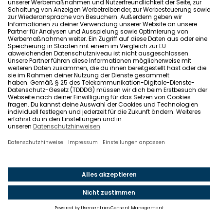
Höchste Individualität, größtmöglichen Komfort und
maximale Nachhaltigkeit: Das verspricht der Tiny
House-Anbieter
vagabundo
seinen Kunden.
Insgesamt stehen drei unterschiedliche
Tiny House
-
Varianten zur Verfügung: mini, flex und comfort.
Wie der Name bereits verrät, ist mini mit 15
Quadratmetern Wohnfläche die kompakteste
Variante, lässt aber eine Planung nach individuellen
Wünschen zu. Bei flex sorgt ein verbautes
Hubsystem für ein vollwertiges zweites Stockwerk.
Das offene Design und die kompakte sowie
intelligente Raumgestaltung erschafft ein
großzügiges Wohngefühl auf einer Fläche von
insgesamt 28 Quadratmetern.
Übrigens: Im Englischen
Garten
in München steht ein
vagabundo flex als Musterhaus zu Besichtigung