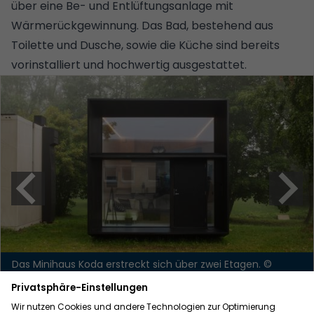
über eine Be- und Entlüftungsanlage mit
Wärmerückgewinnung. Das Bad, bestehend aus
Toilette und Dusche, sowie die
Küche
sind bereits
vorinstalliert und hochwertig ausgestattet.
Das Minihaus Koda erstreckt sich über zwei Etagen.
©
CUBUS K
13. Flexibles Tiny House von vagabundo