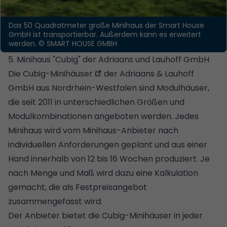
Das 50 Quadratmeter große Minihaus der Smart House
GmbH ist transportierbar. Außerdem kann es erweitert
werden.
© SMART HOUSE GMBH
5. Minihaus "Cubig" der Adriaans und Lauhoff GmbH
Die
Cubig-Minihäuser
der Adriaans & Lauhoff
GmbH aus Nordrhein-Westfalen sind Modulhäuser,
die seit 2011 in unterschiedlichen Größen und
Modulkombinationen angeboten werden. Jedes
Minihaus wird vom Minihaus-Anbieter nach
individuellen Anforderungen geplant und aus einer
Hand innerhalb von 12 bis 16 Wochen produziert. Je
nach Menge und Maß wird dazu eine Kalkulation
gemacht, die als Festpreisangebot
zusammengefasst wird.
Der Anbieter bietet die Cubig-Minihäuser in jeder