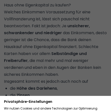
Haus ohne Eigenkapital zu kaufen?
Welches Einkommen Voraussetzung für eine
Vollfinanzierung ist, lässt sich pauschal nicht
beantworten. Fakt ist jedoch: Je
unsicherer,
schwankender und niedriger
das Einkommen, desto
geringer ist die Chance, dass die Bank deinen
Hauskauf ohne Eigenkapital finanziert. Schlechte
Karten haben vor allem
Selbständige und
Freiberufler
, die mal mehr und mal weniger
verdienen und eben in den Augen der Banken kein
sicheres Einkommen haben.
Insgesamt kommt es jedoch auch noch auf
die
Höhe des Darlehens
,
die
Zinsen
,
die
monatliche Kreditrate
,
die
Laufzeit
des Darlehens und