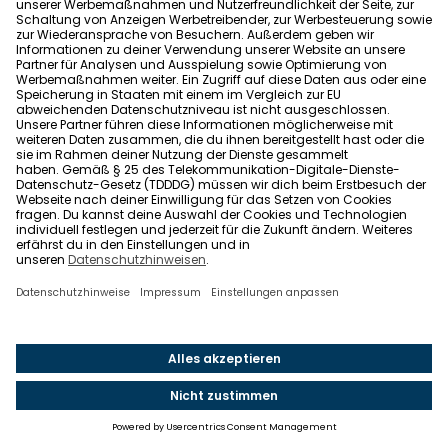
die
Lebenshaltungskosten
an.
Haus kaufen ohne Eigenkapital: Worauf muss ich
achten?
Bevor du dich für eine Vollfinanzierung entscheidest,
solltest du folgende Punkte beachten:
Ausgabenübersicht:
Mach eine realistische
Übersicht deiner monatlichen Ausgaben und
überlege, ob du die monatliche Kreditrate wirklich
ohne zu große Einschränkungen schultern kannst.
Lies dazu auch unseren Ratgeber "
Wie viel Haus kann
ich mir leisten
". Und prüfe vor allem vorab mittels
einer
Immobilienbewertung
, ob der Kaufpreis auch
angemessen ist.
Am besten keine 110-Prozent:
Verzichte auf eine
Finanzierung zu 110 Prozent und zahle zumindest die