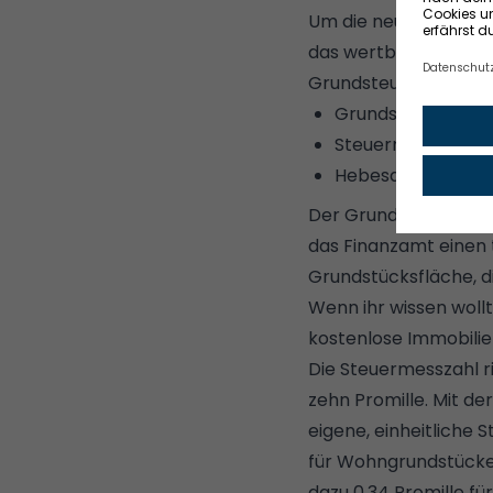
Um die neue Grundst
das wertbasierte Bun
Grundsteuer ermittel
Grundsteuerwert
Steuermesszahl
Hebesatz
Der Grundsteuerwert 
das Finanzamt einen
Grundstücksfläche, d
Wenn ihr wissen wollt
kostenlose Immobili
Die Steuermesszahl ri
zehn Promille. Mit de
eigene, einheitliche
für Wohngrundstücke
dazu 0,34 Promille f