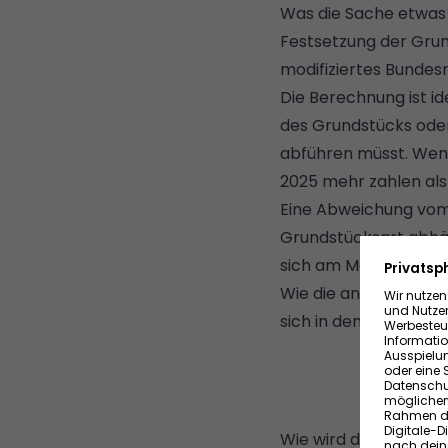
Was die Sache etwas 
Festsetzung der Grun
modifiziertes Bundes
Die Berechnung ist i
des Grundstücks oder 
abführen müsst. Wenn
2025 mehr zahlen als 
Eine Abweichung vom 
Grundstücksart abhäng
sich am Modell des Bu
Wie die anderen Bund
sich in den Bundeslä
Wie wird die Grundst