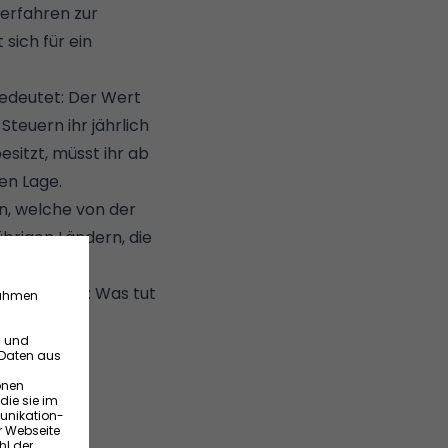
erfahren zur
sich für ein
bedeutet: Der Wert
teuern ihr jährlich
sitzt, müsst ihr ab
en Lage.
n, welche von der
brigen Ländern, die
rundsteuer: Was tut