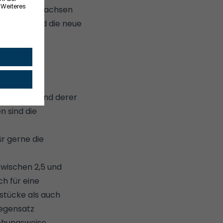
n, wendet Sachsen
r Werte wird die neue
timmt, anhand derer
n sind die
ür gerne die
zwischen 2,5 und
ch für eine
stücke als auch
Gegensatz
iehungsweise