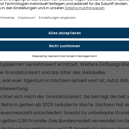
euer B (Grundstücke des Grundvermögens) zu berechne
desmodell mit leichten Modifizierungen an. Anhand diese
t:
wird in erster Linie von den Miet- und Bodenpreisen bes
typisierten Verkehrswert ermittelt
. Weitere Einflussgröße
ie Grundstücksart und das Alter des Gebäudes.
, was euer Eigentum in Sachsen aktuell wert ist,
nutzt daf
enbewertung.
chtet sich nach der Grundstücksart. Sie beträgt derzeit 
r Reform gelten ab 2025 reduzierte Werte. Sachsen hat si
 Steuermesszahl entschieden: Sowohl für unbebaute Grund
 gelten 0,36 Promille. Das Bundesmodell verwendet im 
ür Nichtwohngrundstücke und 0,31 Promille für Häuser bez