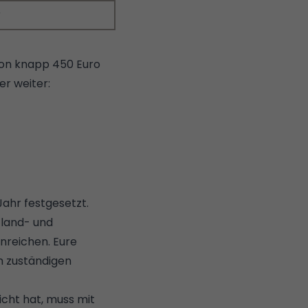
r
von knapp 450 Euro
er weiter:
Jahr festgesetzt.
 land- und
nreichen. Eure
m zuständigen
icht hat, muss mit