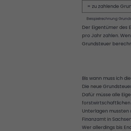
= zu zahlende Gru
Beispielrechnung Grund
Der Eigentümer des E
pro Jahr zahlen. Wenn
Grundsteuer berechn
Bis wann muss ich di
Die neue Grundsteuer 
Dafür müsse alle Eig
forstwirtschaftliche
Unterlagen mussten n
Finanzamt in Sachse
Wer allerdings bis E