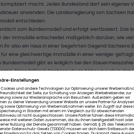
kompliziert macht: Jedes Bundesland darf sein eigenes V
dsteuer anwenden. Die Landesregierung von Sachsen hat 
modell entschieden.
dentisch zum Bundesmodell und erfolgt wertbasiert. Das 
der Immobilie entscheidet maßgeblich darüber, wie viel S
 ihr also ein Haus in einer begehrten Gegend Sachsens be
für eine gleichwertige Immobilie in einer weniger gefragt
Bundesmodell gibt es lediglich bei den Steuermesszahle
en. Diese fallen in Sachsen etwas höher aus als in den ü
ndes orientieren.
esländer in Sachen Grundsteuer vorgehen, lest ihr hier:
G
ndern?
euer in Sachsen künftig berechnet?