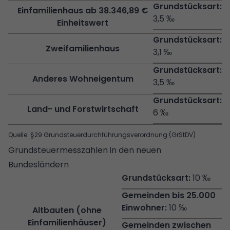
Einfamilienhaus ab 38.346,89 €
3,5 ‰
Einheitswert
Zweifamilienhaus
3,1 ‰
Anderes Wohneigentum
3,5 ‰
Land- und Forstwirtschaft
6 ‰
Quelle: §29 Grundsteuerdurchführungsverordnung (GrStDV)
Grundsteuermesszahlen in den neuen
Bundesländern
10 ‰
10 ‰
Altbauten (ohne
Einfamilienhäuser)