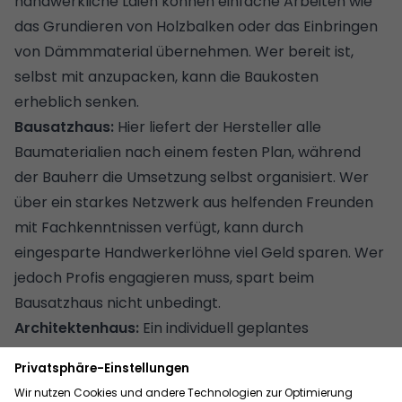
handwerkliche Laien können einfache Arbeiten wie
das Grundieren von Holzbalken oder das Einbringen
von Dämmmaterial übernehmen. Wer bereit ist,
selbst mit anzupacken, kann die Baukosten
erheblich senken.
Bausatzhaus:
Hier liefert der Hersteller alle
Baumaterialien nach einem festen Plan, während
der Bauherr die Umsetzung selbst organisiert. Wer
über ein starkes Netzwerk aus helfenden Freunden
mit Fachkenntnissen verfügt, kann durch
eingesparte Handwerkerlöhne viel Geld sparen. Wer
jedoch Profis engagieren muss, spart beim
Bausatzhaus nicht unbedingt.
Architektenhaus:
Ein individuell geplantes
Architektenhaus muss nicht teuer sein. Wer einen
Architekten gezielt auf kostensparende Lösungen