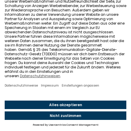
anspricht, kann durch clevere Materialwahl,
Recyclingbaustoffe oder kompakte Bauformen eine
besonders wirtschaftliche Lösung finden, die oft
günstiger ist als Standardlösungen großer Bauträger.
Haus günstig bauen – die Vor- und Nachteile
Ein günstiger Hausbau kann den Traum vom
Eigenheim auch mit kleinerem Budget wahr werden
lassen. Doch niedrigere Baukosten bedeuten oft
Kompromisse – sei es bei der Größe, den Materialien
oder den Ausbaumöglichkeiten. Hier sind die
wichtigsten Vor- und Nachteile, die du kennen
solltest:
Vorteile eines günstigen Hausbaus
Geringere finanzielle Belastung:
Ein günstiger
Hausbau bedeutet weniger Schulden und eine
niedrigere monatliche Belastung für Zinsen und