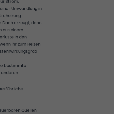
für Strom.
seiner Umwandlung in
ktroheizung
 Dach erzeugt, dann
om aus einem
erluste in den
d wenn ihr zum Heizen
Systemwirkungsgrad
ine bestimmte
r anderen
 ausführliche
neuerbaren Quellen