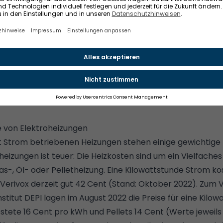
 Deshalb kann man mit ihnen sehr bedarfsgerecht heize
arf.
sbedarf.
r den Schornsteinfeger
.
 Fußbodenheizung: Kosten, Vorteile, Nachteile der Heizfol
e von Elektroheizungen
t Strom betriebenen Heizungen stehen einige gewichtige
heizungen ist teuer: Die Heizkosten sind um ein Vielfaches
-, Öl- oder Pelletheizung. Eine Kilowattstunde Strom ko
 Verivox derzeit gut 42 Cent (Stand: Oktober 2022). Zum 
stitut DEPI lagen im August 2022 die Preise für eine Kilo
ostete 16 Cent pro kWh und Pellets 14 Cent (Werte jeweil