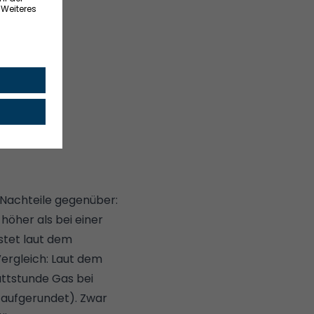
n.
ien-Lösung
 Nachteile gegenüber:
 höher als bei einer
stet laut dem
Vergleich: Laut dem
wattstunde Gas bei
s aufgerundet). Zwar