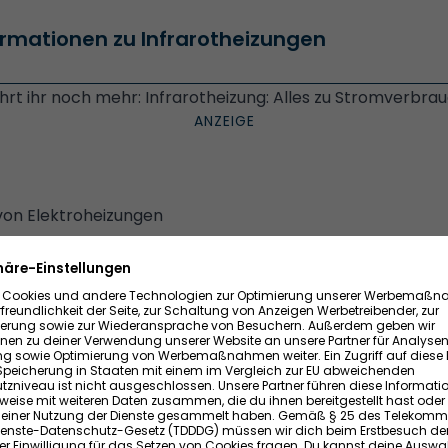
rmationen zu Infrarotheizungen
ahrt ihr noch mehr: Infrarotheizung: Alles zu Stromverbr
 von Elektroheizungen
ten von Elektroheizungen haben unterschiedliche Vorteile
ie mehr oder weniger für alle Varianten der Elektroheizung
 Strom zu heizen. Ihr braucht, anders als zum Beispiel bei
P
nd Abgasrohre. Und anders als bei Gasheizungen benötig
 auch keinen Wasserkreislauf wie bei einer Zentralheizun
 einfachsten Fall reicht es, einen Stecker in die Steckdo
fungskosten im Vergleich zu anderen
Heizungsarten
.
produzieren sofort nach dem Einschalten Wärme. Sie heiz