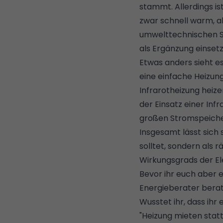
stammt. Allerdings i
zwar schnell warm, ab
umwelttechnischen Sta
als Ergänzung einsetz
Etwas anders sieht e
eine einfache Heizung
Infrarotheizung heize
der Einsatz einer Inf
großen
Stromspeich
Insgesamt lässt sich
solltet, sondern als 
Wirkungsgrads der Ele
Bevor ihr euch aber 
Energieberater
berat
Wusstet ihr, dass ihr
"
Heizung mieten statt