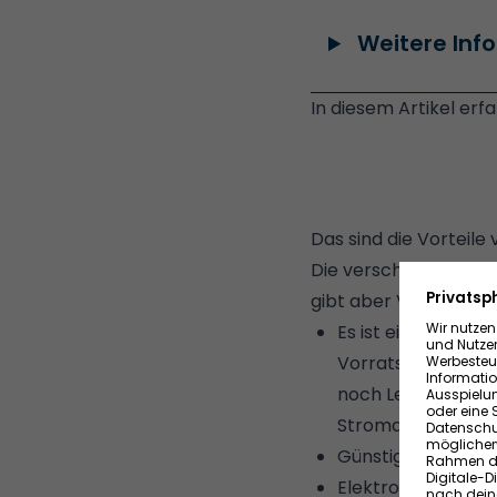
Weitere Info
In diesem Artikel erf
Das sind die Vorteile
Die verschiedenen Ar
gibt aber Vorteile, d
Es ist einfach, mit
Vorratsbehälter
u
noch Leitungen und
Stromanschluss. Im
Günstige Anschaf
Elektroheizungen 