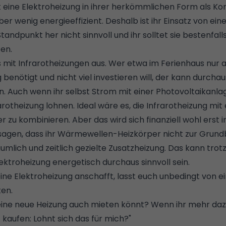
st eine Elektroheizung in ihrer herkömmlichen Form als K
er wenig energieeffizient. Deshalb ist ihr Einsatz von ei
ndpunkt her nicht sinnvoll und ihr solltet sie bestenfalls 
en.
s mit Infrarotheizungen aus. Wer etwa im Ferienhaus nur
 benötigt und nicht viel investieren will, der kann durchau
n. Auch wenn ihr selbst Strom mit einer Photovoltaikanla
rarotheizung lohnen. Ideal wäre es, die Infrarotheizung mi
er
zu kombinieren. Aber das wird sich finanziell wohl erst 
 sagen, dass ihr Wärmewellen-Heizkörper nicht zur Grun
räumlich und zeitlich gezielte Zusatzheizung. Das kann tro
ktroheizung energetisch durchaus sinnvoll sein.
eine Elektroheizung anschafft, lasst euch unbedingt von
en.
 eine neue Heizung auch mieten könnt? Wenn ihr mehr dazu
 kaufen: Lohnt sich das für mich?"