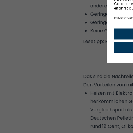
andere Heizungen.
Geringer Platzbed
Geringer Wartung
Keine
Gebühren fü
Lesetipp:
Elektrische
Das sind die Nachteil
Den Vorteilen von mi
Heizen mit Elektro
herkömmlichen Gas
Vergleichsportals
Deutschen Pelletin
rund 18 Cent, Öl k