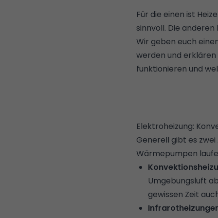
Für die einen ist Hei
sinnvoll. Die andere
Wir geben euch einen
werden und erklären 
funktionieren und wel
Elektroheizung: Konv
Generell gibt es zwe
Wärmepumpen
laufe
Konvektionsheiz
Umgebungsluft ab
gewissen Zeit auc
Infrarotheizunge