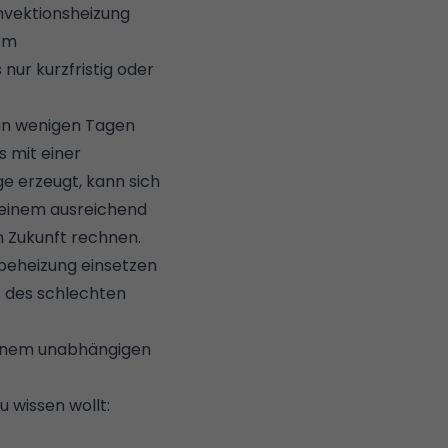
onvektionsheizung
nem
nur kurzfristig oder
 an wenigen Tagen
s mit einer
ge erzeugt, kann sich
t einem ausreichend
in Zukunft rechnen.
dbeheizung einsetzen
tz des schlechten
 einem unabhängigen
 wissen wollt: