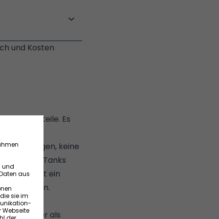
auch und Kosten
 und Nachteile. Es
 gelten:
elletheizungen
, keine
t ihr weder Tanks
g. Es genügt ein
se zu stecken.
en schneller als