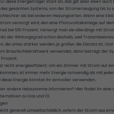
 für diese Energieträger stark an, das gilt aber eben auch 
 des gesamten Systems, von der Stromerzeugung bis zu 
schlechter als bei anderen Heizungsarten. Wenn eine Ele
Strom versorgt wird, den eine
Photovoltaikanlage
auf dem
rad bei 100 Prozent. Versorgt man sie allerdings mit Str
inkt der Wirkungsgrad schon deshalb, weil Transmissionsv
n, die umso stärker werden, je größer die Distanz ist. Un
nem Braunkohlekraftwerk verwendet, dann beträgt der 
 Prozent.
st nicht energieeffizient: Um ein Zimmer mit Strom auf e
kommen, ist immer mehr Energie notwendig als mit jede
diese Energie könntet ihr sinnvoller verwenden.
über andere Heizsysteme informieren?
Hier findet ihr eine
lternativen zu Gas und Öl.
ngen
 nicht generell umweltschädlich, sofern der Strom aus er