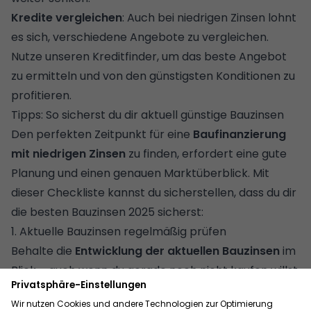
Kredite vergleichen
: Auch bei niedrigen Zinsen lohnt
es sich, verschiedene Angebote zu vergleichen.
Nutze unseren
Kreditfinder
, um das beste Angebot
zu ermitteln und von den günstigsten Konditionen zu
profitieren.
Tipps: So sicherst du dir aktuell günstige Bauzinsen
Den perfekten Zeitpunkt für eine
Baufinanzierung
mit niedrigen Zinsen
zu finden, erfordert eine gute
Planung und einen genauen Marktüberblick. Mit
dieser Checkliste kannst du sicherstellen, dass du dir
die besten Bauzinsen 2025 sicherst:
1. Aktuelle Bauzinsen regelmäßig prüfen
Behalte die
Entwicklung der aktuellen Bauzinsen
im
Blick – auch wenn du gerade noch nicht kaufen willst.
So erkennst du Trends frühzeitig und kannst besser
einschätzen, wann ein guter Einstiegszeitpunkt