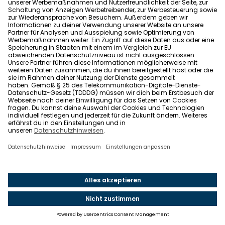
gekommen ist.
2. Mehrere Angebote für die Baufinanzierung
vergleichen
Die aktuellen Baukreditzinsen variieren je nach
Anbieter. Hole deshalb mehrere Angebote ein und
achte dabei besonders auf den
Effektivzinssatz
– er
zeigt die tatsächlichen Kosten deines Baudarlehens.
Nur durch einen direkten Vergleich kannst du dir die
besten
Bauzinsen 2025
sichern.
Starte jetzt unseren
kostenlosen Kreditfinder!
3. Annuitätendarlehen mit optimaler Zinsbindung und
Laufzeit
Ein
Annuitätendarlehen
mit gleichbleibender
Monatsrate sorgt für Planungssicherheit. Wähle
abhängig vom aktuellen Bauzins eine
Zinsbindung
zwischen 5 und 30 Jahren.