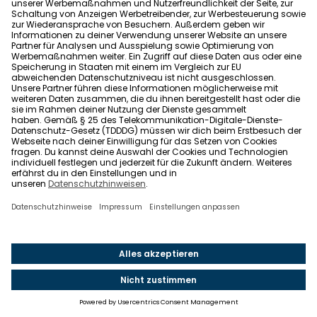
ist ein hoher Tilgungssatz eine gute Möglichkeit, die
Rückzahlung zu beschleunigen. Zum Beispiel kann
eine
anfängliche Tilgung von mindestens 2 bis 3
Prozent
oder mehr pro Jahr die Restschuld
schneller abbauen. Diese Variante eignet sich
besonders, wenn du eine Gehaltserhöhung oder
neue Einkommensquellen hast und dadurch
dauerhaft mehr abbezahlen kannst. Jedoch ist der
hohe anfängliche Tilgungssatz auch riskant, da er
dich im Unterschied zum Sondertilgungsrecht fest zu
bestimmten Leistungen verpflichtet.
Variables Darlehen
Rechnest du demnächst mit einer größeren
Geldsumme, etwa durch eine Erbschaft oder den
Verkauf einer Immobilie? Ein variables Darlehen gibt
dir die Flexibilität,
jederzeit mit einer Frist von drei