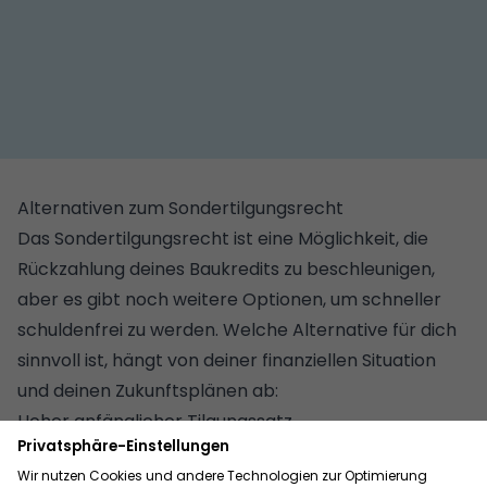
Alternativen zum Sondertilgungsrecht
Das Sondertilgungsrecht ist eine Möglichkeit, die
Rückzahlung deines Baukredits zu beschleunigen,
aber es gibt noch weitere Optionen, um schneller
schuldenfrei zu werden. Welche Alternative für dich
sinnvoll ist, hängt von deiner finanziellen Situation
und deinen Zukunftsplänen ab:
Hoher anfänglicher Tilgungssatz
Wenn du dir bereits beim Abschluss deines
Darlehens höhere monatliche Raten leisten kannst,