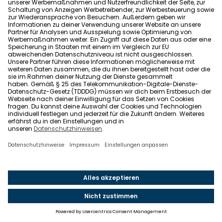
Expertin überprüfen, um sicherzugehen, dass alle
Abzüge korrekt berechnet wurden.
Vergleichen und entscheiden
: Vergleiche die Kosten
der Vorfälligkeitsentschädigung mit den Vorteilen
einer vorzeitigen Ablösung. Falls du umfinanzieren
willst, checke unbedingt verschiedene Angebote, um
das günstigste zu finden.
Starte jetzt unseren
kostenlosen Kreditfinder!
Fazit: So gehst du mit der
Vorfälligkeitsentschädigung um
Wenn du darüber nachdenkst, aus deiner
Baufinanzierung auszusteigen, solltest du zunächst
prüfen (oder prüfen lassen), ob du die
Vorfälligkeitsentschädigung möglicherweise
umgehen kannst. Idealerweise wartest du die Zehn-
Jahres-Frist ab und nutzt dann das