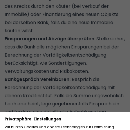
des Kredits durch den Käufer (bei Verkauf der
Immobilie) oder Finanzierung eines neuen Objekts
bei derselben Bank, falls du eine neue Immobilie
kaufen willst.
Einsparungen und Abzüge überprüfen
: Stelle sicher,
dass die Bank alle möglichen Einsparungen bei der
Berechnung der Vorfälligkeitsentschädigung
berücksichtigt, wie Sondertilgungen,
Verwaltungskosten und Risikokosten.
Bankgespräch vereinbaren:
Besprich die
Berechnung der Vorfälligkeitsentschädigung mit
deinem Kreditinstitut. Falls die Summe ungewöhnlich
hoch erscheint, lege gegebenenfalls Einspruch ein
und fordere eine detaillierte Aufschlüsselung.
Professionellen Rat einholen
: Lass die Berechnung
durch einen unabhängigen Experten oder eine