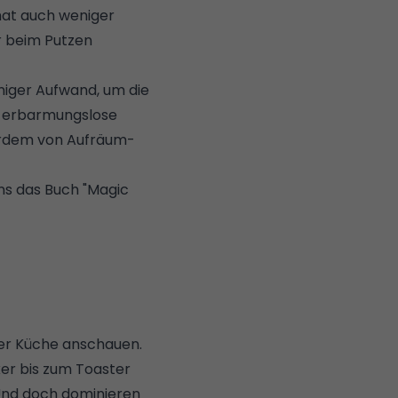
 hat auch weniger
r beim Putzen
niger Aufwand, um die
r erbarmungslose
ußerdem von Aufräum-
ns das Buch "Magic
 der Küche anschauen.
xer bis zum Toaster
 Und doch dominieren