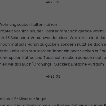
 Wohnung sauber halten nutzen
öpfelt vor sich hin, der Toaster fährt sich gerade warm, 
och 43 Sekunden. Verschwendet diese Wartezeit nicht dam
och mal aufs Handy zu gucken, sondern nutzt sie doch e
lten. Hebt also stattdessen lieber ein paar Socken auf o
chirrspüler. Kaffee und Toast schmecken danach noch b
en wir das Buch "
Ordnungs-Quickies: Einfache Aufräum-
mit der 5-Minuten-Regel
Soßenspritzer abbekommen, im Bad wartet ein einsames P