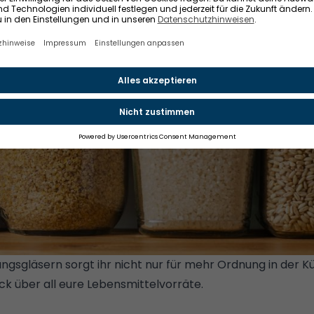
gsgläsern sorgt ihr nicht nur für mehr Ordnung in der Kü
ck über all eure Lebensmittelvorräte.
© GETTY
O/CEMAGRAPHICS