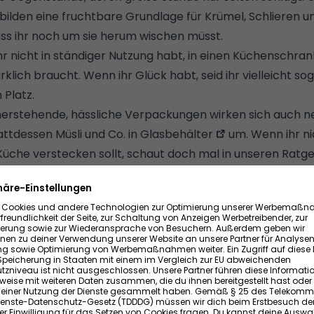
bilden eine fruchtbare Grundlage für Krümel, Schlieren u
s ihr noch um sie herum wischen müsst.
 ihr nicht in ständiger Nutzung habt, in einen Küchenschran
rklich braucht. Wenn ihr Glück habt, seid ihr vielleicht sog
 Platz.
erstehende, hässliche Verpackungen wirken sich auch ne
tattdessen Müsli und Co. in
Glasbehälter
um. Wenn ihr nic
Küche verstecken sollt, schaut doch mal in unseren Ratge
10 Ideen für die eigene Küche
".