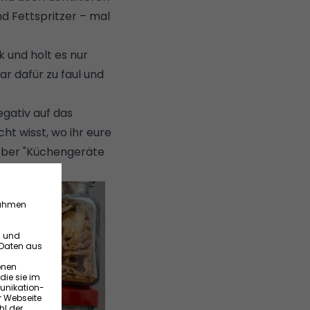
nd Fettspritzer – mal
k und holt es nur
ar dafür zu faul und
gativ auf das
ht wisst, wo ihr eure
ber "
Küchengeräte