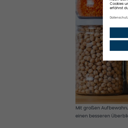
Mit großen Aufbewahrun
einen besseren Überbli
IMAGES/ISTOCKPHOT