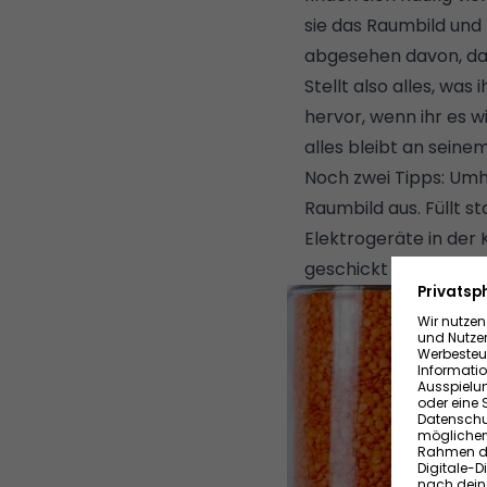
sie das Raumbild und 
abgesehen davon, das
Stellt also alles, was
hervor, wenn ihr es wi
alles bleibt an seinem
Noch zwei Tipps: Umh
Raumbild aus. Füllt s
Elektrogeräte in der 
geschickt verstauen: 