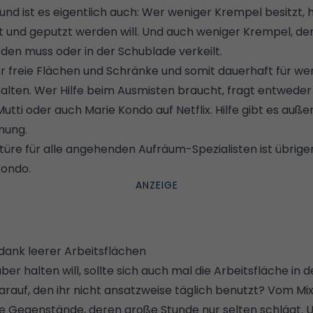
– und ist es eigentlich auch: Wer weniger Krempel besitzt,
t und geputzt werden will. Und auch weniger Krempel, de
den muss oder in der Schublade verkeilt.
ür freie Flächen und Schränke und somit dauerhaft für we
alten. Wer Hilfe beim Ausmisten braucht, fragt entwede
Mutti oder auch Marie Kondo auf Netflix. Hilfe gibt es a
nung.
türe für alle angehenden Aufräum-Spezialisten ist übrige
Kondo.
dank leerer Arbeitsflächen
r halten will, sollte sich auch mal die Arbeitsfläche in
arauf, den ihr nicht ansatzweise täglich benutzt? Vom Mi
iele Gegenstände, deren große Stunde nur selten schlägt.