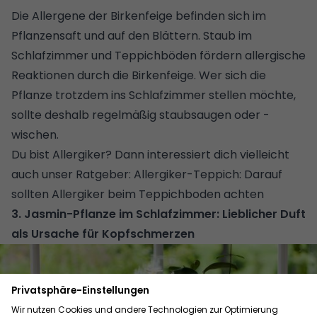
Die Allergene der Birkenfeige befinden sich im
Pflanzensaft und auf den Blättern. Staub im
Schlafzimmer und Teppichböden fördern allergische
Reaktionen durch die Birkenfeige. Wer sich die
Pflanze trotzdem ins Schlafzimmer stellen möchte,
sollte deshalb regelmäßig staubsaugen oder -
wischen.
Du bist Allergiker? Dann interessiert dich vielleicht
auch unser Ratgeber:
Allergiker-Teppich: Darauf
sollten Allergiker beim Teppichboden achten
3. Jasmin-Pflanze im Schlafzimmer: Lieblicher Duft
als Ursache für Kopfschmerzen