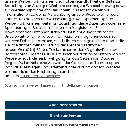
Die Blüten der Jasmin Pflanze strömen einen
betörenden Duft aus.
© GETTY IMAGES/ISTOCKPHOTO
Ob Jasmin im Schlafzimmer auf der Fensterbank
stehen sollte oder nicht, ist stark umstritten und
jeder muss das letztlich für sich selbst entscheiden.
Der intensive Duft der Jasminblüten soll einerseits
eine beruhigende Wirkung haben und euren Schlaf
fördern. Auf der anderen Seite kann der extreme
Geruch starke Kopfschmerzen verursachen.
Habt ihr jetzt Lust auf Pflanzen in eurem Zuhause
bekommen? Wir zeigen euch hier, wie ihr an gesunde