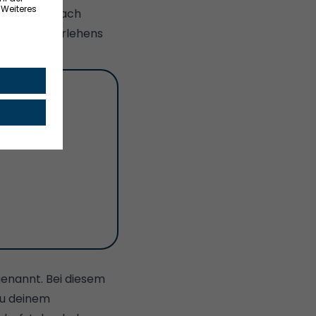
rtrag erst nach
sive des Darlehens
aum
enannt. Bei diesem
zu deinem