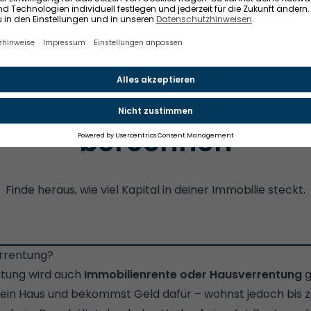
sis deiner Immobilie ein flexibles Darlehen, das je nach Ve
zahlt werden muss. Deine Erben erhalten das Haus inklu
lbst entscheiden, was mit der Immobilie passieren soll.
tzt finanziellen Spielr
berechnen
Finde heraus, wie viel Kapital in deiner Immobilie steckt.
errentung?
ntung wird auch
Immobilienrente oder Hausverrentung
g
dein Haus und bekommst Geld dafür – wohnst jedoch bis 