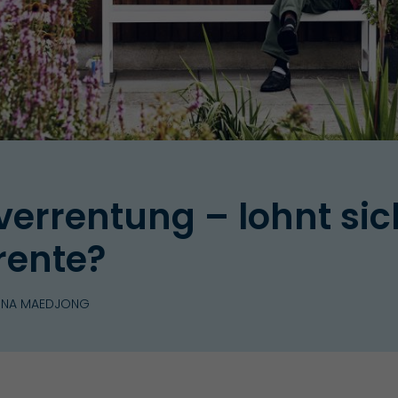
errentung – lohnt sic
rente?
TINA MAEDJONG