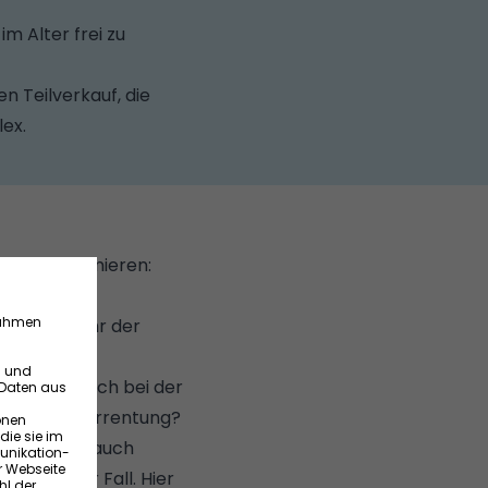
m Alter frei zu
n Teilverkauf, die
ex.
ld gut informieren:
st nicht mehr der
tes, als auch bei der
Immobilienverrentung?
entum auf, auch
as nicht der Fall. Hier