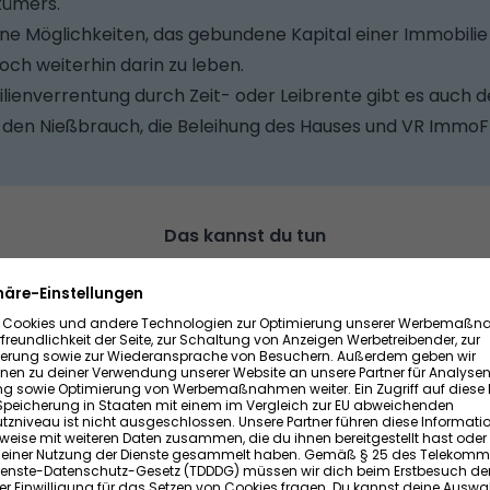
tümers.
ne Möglichkeiten, das gebundene Kapital einer Immobilie i
h weiterhin darin zu leben.
ienverrentung durch Zeit- oder Leibrente gibt es auch de
en Nießbrauch, die Beleihung des Hauses und VR ImmoFl
Das kannst du tun
ich für die Immobilienverrentung, solltest du dich im Vorfe
Geschäft? Was sind die Nachteile?
Immobilienverrentung verkaufst du deine Immobilie. Du bi
nnst die Immobilie nicht mehr vererben.
rten beraten – sowohl bei der Ermittlung des Verkehrswer
Vorhabens. Vielleicht gibt es bessere Alternativen zur 
ativen: Durch die Immobilienverrentung gibst du Wohneig
 darin wohnen kannst. Bei Modellen wie
VR ImmoFlex
ist d