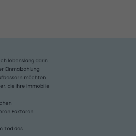
och lebenslang darin
er Einmalzahlung.
 aufbessern möchten
r, die ihre Immobilie
schen
teren Faktoren
em Tod des