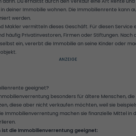
 darin. Du erhältst durch den Verkauf eine Art Rente und
in deiner Immobilie wohnen. Die Immobilienrente kann au
niert werden.
nd Makler vermitteln dieses Geschäft. Für diesen Service e
nd häufig Privatinvestoren, Firmen oder Stiftungen. Nach
elbst ein, vererbt die Immobilie an seine Kinder oder ma
objekt.
bilienrente geeignet?
 Immobilienverrentung besonders für ältere Menschen, di
zen, diese aber nicht verkaufen möchten, weil sie beispie
e Immobilienverrentung machen sie finanzielle Mittel in d
lieren.
n ist die Immobilienverrentung geeignet: