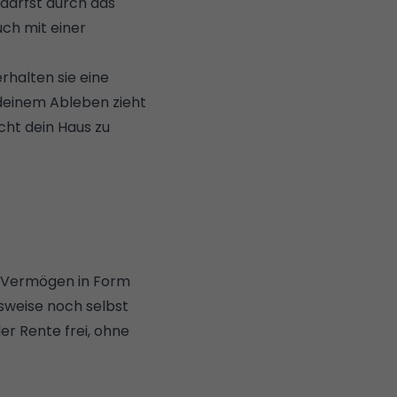
 darfst durch das
ch mit einer
rhalten sie eine
 deinem Ableben zieht
cht dein Haus zu
e Vermögen in Form
lsweise noch selbst
er Rente frei, ohne