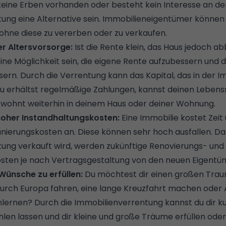
keine Erben vorhanden oder besteht kein Interesse an de
ung eine Alternative sein. Immobilieneigentümer können
 ohne diese zu vererben oder zu verkaufen.
er Altersvorsorge:
Ist die Rente klein, das Haus jedoch ab
ne Möglichkeit sein, die eigene Rente aufzubessern und die
sern. Durch die Verrentung kann das Kapital, das in der I
u erhältst regelmäßige Zahlungen, kannst deinen Leben
wohnt weiterhin in deinem Haus oder deiner Wohnung.
oher Instandhaltungskosten:
Eine Immobilie kostet Zeit 
nierungskosten an. Diese können sehr hoch ausfallen. Da 
ung verkauft wird, werden zukünftige Renovierungs- und
osten je nach Vertragsgestaltung von den neuen Eigen
Wünsche zu erfüllen:
Du möchtest dir einen großen Traum
ch Europa fahren, eine lange Kreuzfahrt machen oder Af
nlernen? Durch die Immobilienverrentung kannst du dir ku
len lassen und dir kleine und große Träume erfüllen ode