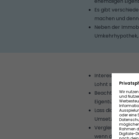
ehemaligen Eigen
Es gibt verschiede
machen und dennoc
Neben der Immobil
Umkehrhypothek, d
Interessierst du d
Lohnt sich dieses 
Beachte: Bei der 
Eigentümer und ka
Lass dich von Expe
Umsetzung deines 
Vergleiche Altern
wenn du weiterhin