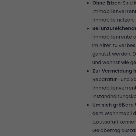
Ohne Erben:
Sind 
Immobilienverrent
Immobilie nutzen,
Bei unzureichend
Immobilienrente ei
im Alter zu verbes
genutzt werden. D
und wohnst wie ge
Zur Vermeidung h
Reparatur- und Sa
Immobilienverrent
Instandhaltungsk
Um sich größere 
dem Wohnmobil dur
Luxussafari kenne
Geldbetrag auszah