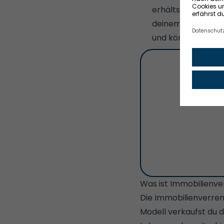
erhältst du auf Ba
deinem Ableben be
und können dann se
Je
Was ist Immobilienv
Die Immobilienverre
Modell verkaufst du 