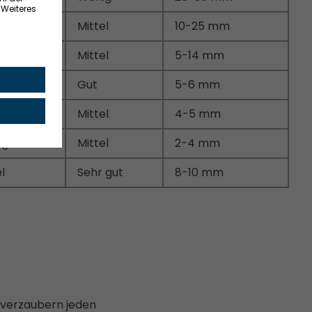
Mittel
10-25 mm
Mittel
5-14 mm
Gut
5-6 mm
 gut
Mittel
4-5 mm
 gut
Mittel
2-4 mm
l
Sehr gut
8-10 mm
 verzaubern jeden