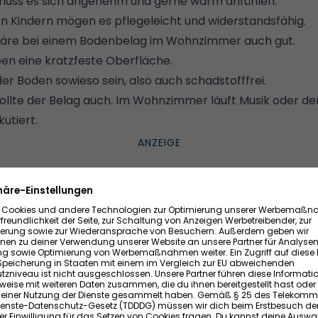
muss es sich angenehm und gerne warm anfühlen.
en Kindern mögen es pflegeleicht und widerstandsfähig.
 wäre bei einem Bodenbelag im Wohnzimmer auch gut.
ben eine kratzfeste Oberfläche.
r Boden sowieso sein, also auch schadstofffrei.
ollte der Belag auch. Im Wohnzimmer läuft Musik oder der
kutiert.
 kann ein Bodenbelag im Wohnzimmer und was nicht
eht ihr auf einen Blick, was die einzelnen Wohnzimmer-B
inigung
Fußfreundlichkeit
Nutzungsdauer
Krat
hr gut
Mittel
20-30 Jahre
Sehr
ut
Mittel
50 Jahre
Sehr