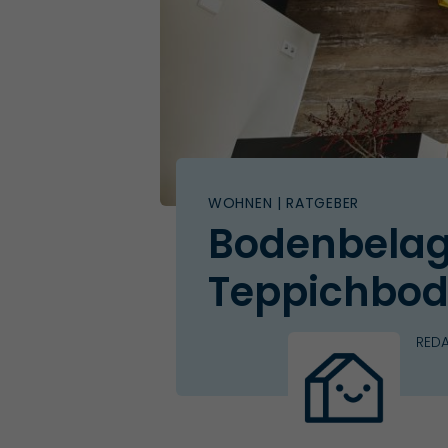
WOHNEN
| RATGEBER
Bodenbelag
Teppichbode
RED