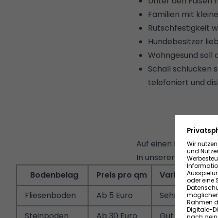
Unter den Füßen 
Familien mit klein
Rutschfestigkeit
Hundebesitzer lie
Wohngesund soll de
Schall schlucken s
telefoniert und dis
Auf einen Blick: Was
In unserer Tabelle s
Bodenbelag
Preis pro qm
Variation
Re
Fliesenboden
Ab 5 Euro
Sehr gut
Se
Steinboden
Ab 30 Euro
Gut
G