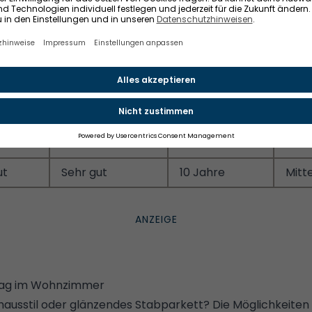
ut
Sehr gut
30 Jahre
Gut
hr gut
Gut
10-15 Jahre
Gut
ut
Sehr gut
15 Jahre
Gut
hr gut
Gut
10-15 Jahre
Sehr
ut
Mittel
15-30 Jahre
Sehr
ut
Sehr gut
10 Jahre
Mitte
lag im Wohnzimmer
ausstil oder glänzendes Stabparkett? Die Möglichkeiten