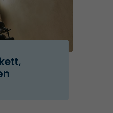
ett,
en