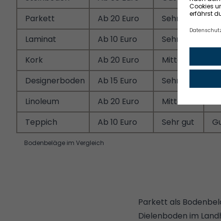
Parkett
Ab 20 Euro
Sehr gut
G
Laminat
Ab 10 Euro
Sehr gut
Se
Kork
Ab 20 Euro
Mittel
G
Designerboden
Ab 15 Euro
Sehr gut
Se
Linoleum
Ab 20 Euro
Mittel
G
Teppich
Ab 10 Euro
Sehr gut
G
Bodenbeläge im Vergleich
Parkett als Bodenbe
Dielenboden im Landh