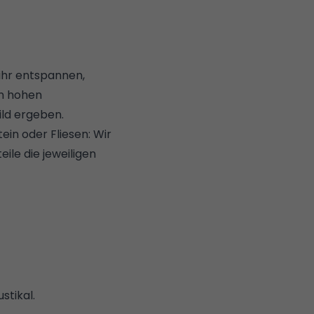
ihr entspannen,
en hohen
ld ergeben.
ein oder Fliesen: Wir
le die jeweiligen
stikal.