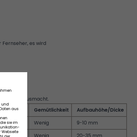
 Fernseher, es wird
odenbeläge ausmacht.
zfestigkeit
Gemütlichkeit
Aufbauhöhe/Dicke
 gut
Wenig
9-10 mm
 gut
Wenig
20-35 mm