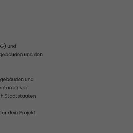
G) und
hngebäuden und den
gebäuden und
gentümer von
h Stadtstaaten
ür dein Projekt.