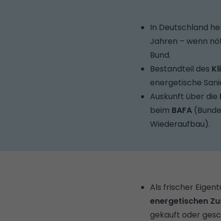
In Deutschland h
Jahren – wenn nöti
Bund.
Bestandteil des
Kl
energetische Sani
Auskunft über die
beim
BAFA
(Bundes
Wiederaufbau).
Als frischer Eigen
energetischen Z
gekauft oder ges