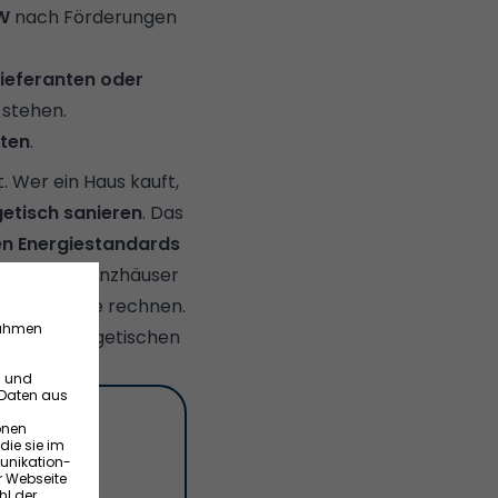
W
nach Förderungen
ieferanten oder
stehen.
rten
.
t
. Wer ein Haus kauft,
getisch sanieren
. Das
len Energiestandards
keine
Effizienzhäuser
n Geldstrafe rechnen.
ei der energetischen
en!