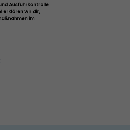
und Ausfuhrkontrolle
l erklären wir dir,
ermaßnahmen im
?