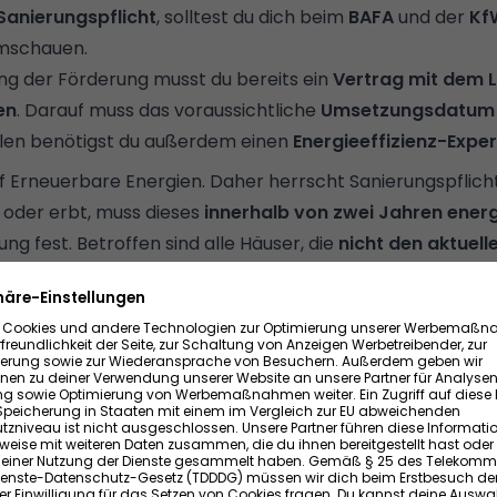
Sanierungspflicht
, solltest du dich beim
BAFA
und der
Kf
mschauen.
ng der Förderung musst du bereits ein
Vertrag mit dem L
en
. Darauf muss das voraussichtliche
Umsetzungsdatum
llen benötigst du außerdem einen
Energieeffizienz-Expe
f Erneuerbare Energien. Daher herrscht
Sanierungspflich
der erbt, muss dieses
innerhalb von zwei Jahren ener
ng fest. Betroffen sind alle Häuser, die
nicht den aktuel
bäudeenergiegesetzes
(GEG) entsprechen – und damit 
 darum kümmert, muss im schlimmsten Fall mit einer hohe
anik – es gibt verschiedene Förderprogramme, die dich b
en.
tzt Maßnahmen check