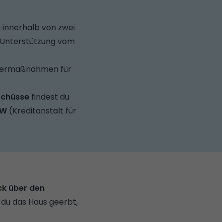
innerhalb von zwei
e Unterstützung vom
rdermaßnahmen für
schüsse
findest du
fW
(Kreditanstalt für
ck über den
 du das Haus geerbt,