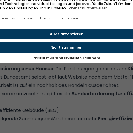
 einen
Überblick über energetische Maßnahmen
für dein
Kosten & Fördermöglichkeiten.
AFA und den Förderprogrammen wissen musst
amt für Wirtschaft und Ausfuhrkontrolle. Dieser Name läs
schließen. Dennoch fördert das BAFA Immobilienbesitzer 
anierung eines Hauses
. Die Förderungen gehören zum
Kl
as Bundesamt selbst lebt laut Website nach dem Motto: "T
 Arbeit ist auf ein nachhaltiges Handeln ausgerichtet.
nieren umzusetzen, gibt es die
Bundesförderung für eff
effiziente Gebäude (BEG)
 folgende Sanierungsmaßnahmen für mehr
Energieeffizie