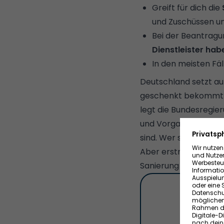
Greift für dich die
und Zuschüssen u
Bei der Beantragu
Dienstleister hab
In den meisten Fä
Deutschland setzt au
geschenkt bekommt o
legt die Bundesregieru
und Vorgaben des
Ge
sind. Wer sich nicht
Aber erstmal keine P
Sanierung unterstütz
Je