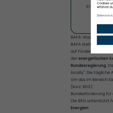
Erhalte jetzt
BAFA: Was du zum B
BAFA steht für Bundes
auf Förderpotenzial 
der
energetischen S
Bundesregierung
. D
locally". Die tägliche
Um das im Bereich Sa
(kurz: BEG).
Bundesförderung für 
Die BEG unterstützt
Energien
: