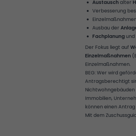
Austausch
alter
H
Verbesserung be
Einzelmaßnahmen
Ausbau der
Anlag
Fachplanung
und
Der Fokus liegt auf
W
Einzelmaßnahmen
(B
Einzelmaßnahmen.
BEG: Wer wird geförd
Antragsberechtigt sin
Nichtwohngebäuden
Immobilien, Unterne
können einen Antrag 
Mit dem
Zuschussgui