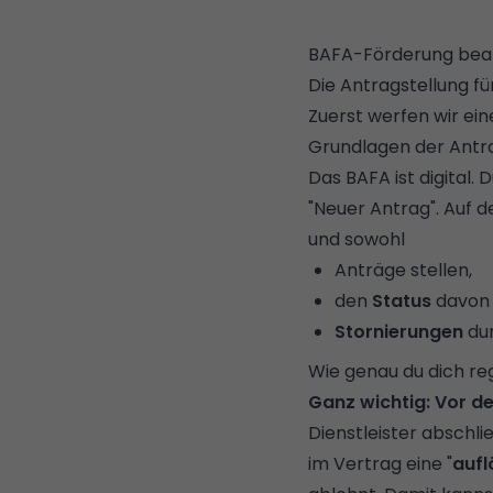
BAFA-Förderung bean
Die Antragstellung fü
Zuerst werfen wir ei
Grundlagen der Antr
Das BAFA ist digital.
"Neuer Antrag". Auf 
und sowohl
Anträge stellen,
den
Status
davo
Stornierungen
dur
Wie genau du dich reg
Ganz wichtig:
Vor de
Dienstleister abschl
im Vertrag eine "
aufl