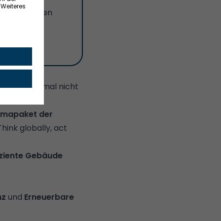
 Objekt, deren
st erst einmal nicht
bei
imapaket der
hink globally, act
iziente Gebäude
nz
und
Erneuerbare