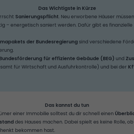
Das Wichtigste in Kürze
errscht
Sanierungspflicht
. Neu erworbene Häuser müssen 
g – energetisch saniert werden. Dafür gibt es finanziell
imapakets der Bundesregierung
sind verschiedene Fö
erung.
Bundesförderung für effiziente Gebäude (BEG)
und
Zu
amt für Wirtschaft und Ausfuhrkontrolle) und bei der
K
Das kannst du tun
tümer einer Immobilie solltest du dir schnell einen
Überbli
ustand
des Hauses machen. Dabei spielt es keine Rolle, ob
chenkt bekommen hast.