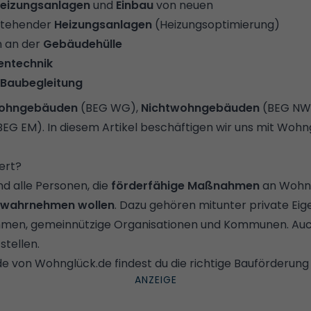
eizungsanlagen
und
Einbau
von neuen
stehender
Heizungsanlagen
(Heizungsoptimierung)
 an der
Gebäudehülle
entechnik
Baubegleitung
ohngebäuden
(BEG WG),
Nichtwohngebäuden
(BEG NW
EG EM). In diesem Artikel beschäftigen wir uns mit Wo
ert?
d alle Personen, die
förderfähige Maßnahmen
an Wohn
wahrnehmen wollen
. Dazu gehören mitunter private Ei
hmen, gemeinnützige Organisationen und Kommunen. Auc
stellen.
de
von Wohnglück.de findest du die richtige Bauförderung f