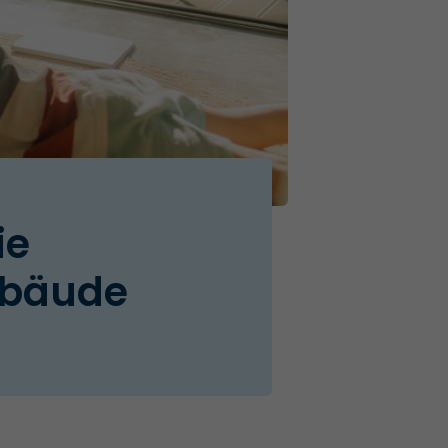
ie
ebäude