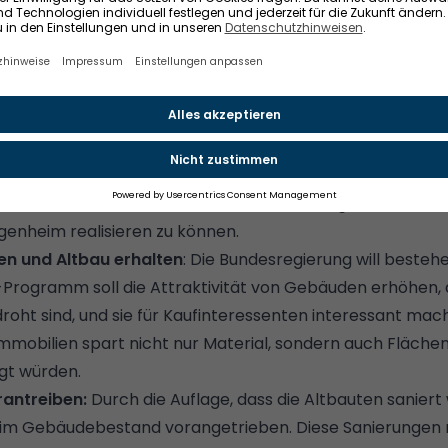
t?
 ein Förderprogramm der KfW, das
seit September 2024 ve
bietet ihnen zinsverbilligte Kredite für den Kauf von sani
.
t der JkA-Förderung mehrere wichtige Ziele:
ang zu Wohneigentum erleichtern:
Der Bedarf an Wohnr
ist ungebrochen hoch, während der Neubau von Einfamilie
de einkommensschwache Haushalte benötigen finanzielle
enheim realisieren zu können.
n und Altbau erhalten
: Die Bundesregierung will beste
-Programm soll die Attraktivität von Gebäuden erhöhen, 
roht sind, und sie für Kaufinteressenten interessant mac
mmobilien spart nicht nur Material, sondern auch Flächen
gt würden.
antreiben:
Durch die Auflage, dass die Altbauten sanier
 im Gebäudebestand vorangetrieben. Diese Sanierungen 