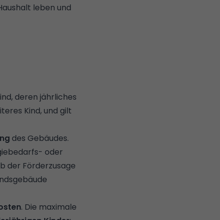
 Haushalt leben und
nd, deren jährliches
eres Kind, und gilt
ung
des Gebäudes.
giebedarfs- oder
 Ab der Förderzusage
andsgebäude
osten
. Die maximale