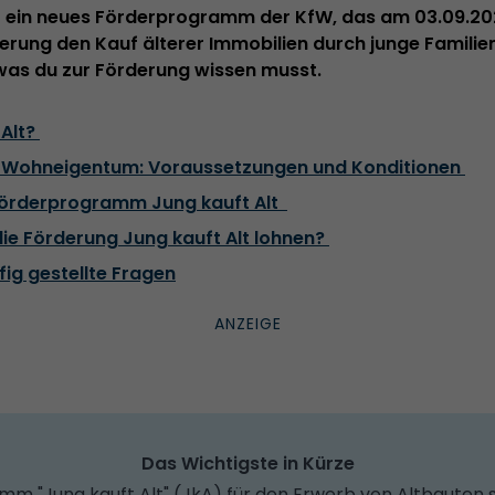
ist ein neues Förderprogramm der KfW, das am 03.09.20
ierung den Kauf älterer Immobilien durch junge Familie
, was du zur Förderung wissen musst.
 Alt?
 Wohneigentum: Voraussetzungen und Konditionen
Förderprogramm Jung kauft Alt
 die Förderung Jung kauft Alt lohnen?
fig gestellte Fragen
Das Wichtigste in Kürze
m "Jung kauft Alt" (JkA) für den Erwerb von Altbauten 