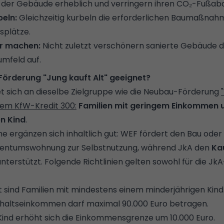
 der Gebäude erheblich und verringern ihren CO₂-Fußab
beln:
Gleichzeitig kurbeln die erforderlichen Baumaßnahm
tsplätze.
er machen:
Nicht zuletzt verschönern sanierte Gebäude d
mfeld auf.
Förderung "Jung kauft Alt" geeignet?
tet sich an dieselbe Zielgruppe wie die Neubau-Förderung
dem KfW-Kredit 300:
Familien mit geringem Einkommen 
n Kind
.
 ergänzen sich inhaltlich gut: WEF fördert den Bau oder 
igentumswohnung zur Selbstnutzung, während JkA den
Ka
nterstützt. Folgende Richtlinien gelten sowohl für die JkA-
 sind Familien mit mindestens einem minderjährigen Kind
shaltseinkommen darf maximal 90.000 Euro betragen.
 Kind erhöht sich die Einkommensgrenze um 10.000 Euro.