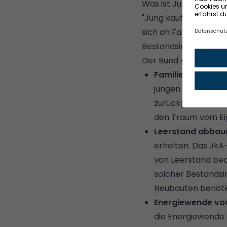
Was ist Jung kauft Al
"Jung kauft Alt" ist
sich an Familien und 
Bestandsimmobilien
Der Bund verfolgt mi
Familien den Zug
jungen Familien, 
zurückgeht. Gera
den Traum vom Eig
Leerstand abbaue
erhalten. Das JkA
von Leerstand bed
solcher Bestandsi
Neubauten benöti
Energiewende vor
die Energiewende