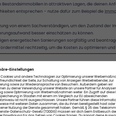
h Bestandsimmobilien in attraktiven Lagen, die deinen A
chkeiten entsprechen – nutze dafür zum Beispiel die
Immo
tzung von einem Sachverständigen, um den Zustand der I
erungsaufwand besser einschätzen zu können.
igen energetischen Sanierungen sorgfältig und beantrag
dermittel rechtzeitig, um die Kosten zu optimieren und l
tzt Maßnahmen check
 einen
Überblick über energetische Maßnahmen
für dein
Kosten & Fördermöglichkeiten.