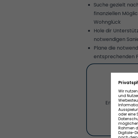
Suche gezielt nac
finanziellen Mögli
Wohnglück
Hole dir Unterstü
notwendigen Sani
Plane die notwend
entsprechenden För
Je
Erhalte jetzt