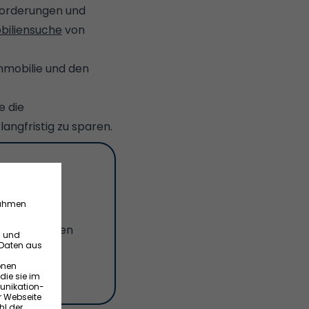
nforderungen und
biliensuche
von
mmobilie und den
e die
angfristig zu sparen.
en!
 Objekt, deren