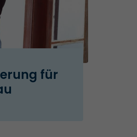
derung für
au