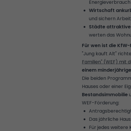
Energieverbrauch
Wirtschaft ankur
und sichern Arbei
Städte attraktiv
werten das Wohnu
Für wen ist die KfW-
"Jung kauft Alt" rich
Familien" (WEF) mit 
einem minderjährige
Die beiden Programme
Hauses oder einer E
Bestandsimmobilie
u
WEF-Förderung:
Antragsberechtigt
Das jährliche Hau
Für jedes weitere