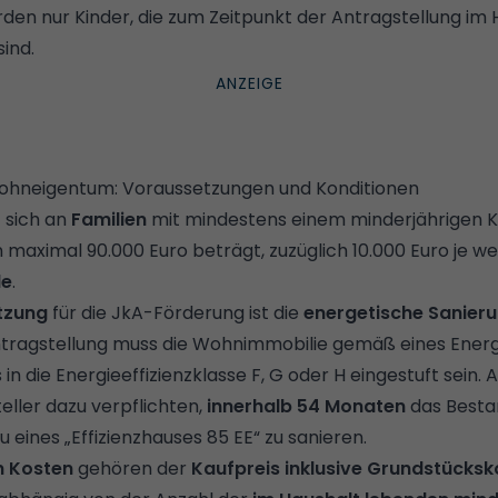
rden nur Kinder, die zum Zeitpunkt der Antragstellung im
sind.
ohneigentum: Voraussetzungen und Konditionen
 sich an
Familien
mit mindestens einem minderjährigen Ki
ximal 90.000 Euro beträgt, zuzüglich 10.000 Euro je weit
de
.
tzung
für die JkA-Förderung ist die
energetische Sanier
ntragstellung muss die Wohnimmobilie gemäß eines Ener
n die Energieeffizienzklasse F, G oder H eingestuft sein.
eller dazu verpflichten,
innerhalb 54 Monaten
das Best
 eines „Effizienzhauses 85 EE“ zu sanieren.
n Kosten
gehören der
Kaufpreis inklusive Grundstücksk