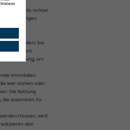
rfügbar
ist. Es richtet
erungsbedürftigen
aum, besonders bei
nhäusern stark
 Unterstützung, um
hende Immobilien
die leer stehen oder
hen. Die Nutzung
, die ansonsten für
t werden müssen, wird
reduzieren den