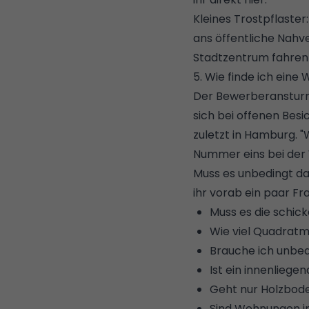
Kleines Trostpflaster
ans öffentliche Nahv
Stadtzentrum fahren 
5. Wie finde ich ei
Der Bewerberansturm 
sich bei offenen Bes
zuletzt in Hamburg. "
Nummer eins bei der 
Muss es unbedingt da
ihr vorab ein paar F
Muss es die schic
Wie viel Quadrat
Brauche ich unbed
Ist ein innenlieg
Geht nur
Holzbod
Sind Wohnungen im