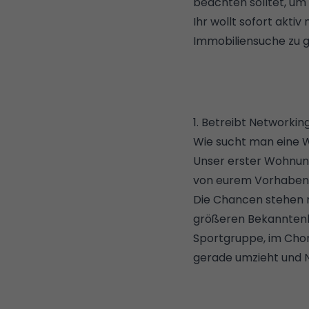
beachten solltet, um
Ihr wollt sofort akt
Immobiliensuche zu 
1. Betreibt Networki
Wie sucht man eine Wo
Unser erster Wohnung
von eurem Vorhaben
Die Chancen stehen m
größeren Bekanntenkr
Sportgruppe, im Cho
gerade umzieht und 