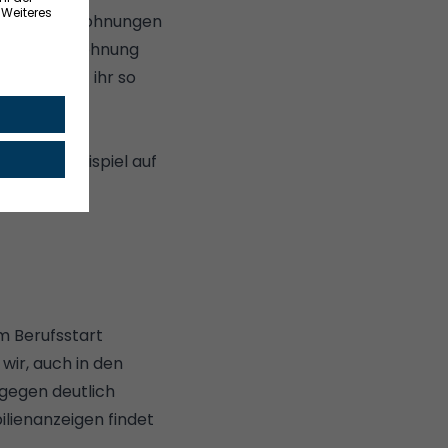
erte Sozialwohnungen
nd. Sozialwohnung
lück findet ihr so
l.
inen
ihr zum Beispiel auf
m Berufsstart
ir, auch in den
 gegen deutlich
lienanzeigen findet