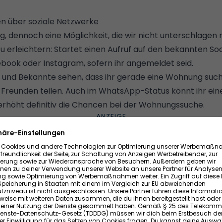
en über soziale Netzwerke
g, dennoch eine Möglichkeit, die wir nicht unterschlage
 erleichtern: Startet einen Aufruf auf den bekannten So
book oder Instagram, sofern ihr angemeldet seid.
und Bekannte sehen, dass ihr gerade eine Wohnung sucht
 Freunden teilen. Auch im WhatsApp-Status könnt ihr ein
 erhöht definitiv die Chancen bei der Wohnungssuche.
pp: Anspruch auf Wohnberechtigungsschein checken
erschätzten Wohnungssuche-Tipps: Es kann sich lohnen, 
Wohnberechtigungsschein beziehungsweise §-5-Schein zu
wenn ihr mit eurem Gehalt unter einer örtlich festgeleg