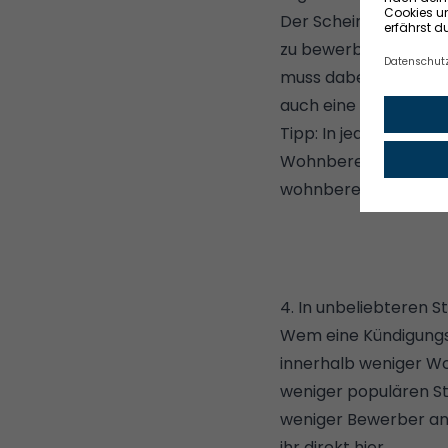
Der Schein berechtig
zu bewerben, die nu
muss dabei aber nicht
auch eine günstige 
Tipp: In jedem Bunde
Wohnberechtigungssch
wohnberechtigungss
4. In unbeliebteren S
Wem eine Kündigungsf
innerhalb weniger Wo
weniger populären St
weniger Bewerber an,
ihr direkt hier
.