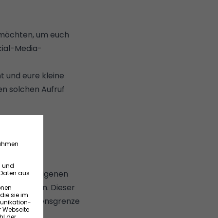
n möchten, um euch
cial-Media-
 und eure kleine
en solchen Aufruf
einmal den eigenen
 überprüfen. Dieser
ten Einkommensgrenze