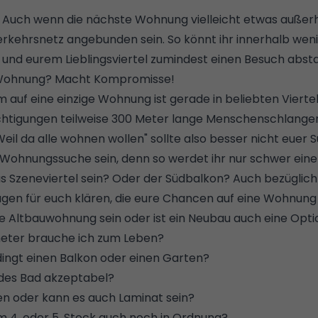
: Auch wenn die nächste Wohnung vielleicht etwas außerha
erkehrsnetz angebunden sein. So könnt ihr innerhalb weni
und eurem Lieblingsviertel zumindest einen Besuch abst
ne Wohnung? Macht Kompromisse!
auf eine einzige Wohnung ist gerade in beliebten Viertel
ichtigungen teilweise 300 Meter lange Menschenschlangen 
Weil da alle wohnen wollen" sollte also besser nicht euer 
Wohnungssuche sein, denn so werdet ihr nur schwer eine 
s Szeneviertel sein? Oder der Südbalkon? Auch bezüglich
ragen für euch klären, die eure Chancen auf eine Wohnun
ke Altbauwohnung sein oder ist ein Neubau auch eine Opti
meter brauche ich zum Leben?
ingt einen Balkon oder einen Garten?
endes Bad akzeptabel?
en
oder kann es auch
Laminat
sein?
 4. oder 5. Stock auch noch in Ordnung?