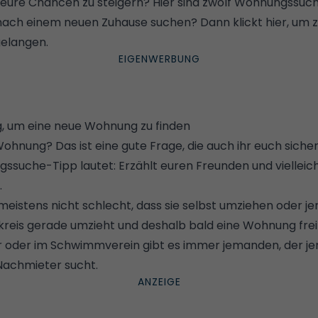
 eure Chancen zu steigern? Hier sind zwölf Wohnungssuc
iv nach einem neuen Zuhause suchen?
Dann klickt hier, um 
gelangen
.
ng, um eine neue Wohnung zu finden
hnung? Das ist eine gute Frage, die auch ihr euch sicher
ssuche-Tipp lautet: Erzählt euren Freunden und vielleic
.
eistens nicht schlecht, dass sie selbst umziehen oder 
eis gerade umzieht und deshalb bald eine Wohnung frei w
r oder im Schwimmverein gibt es immer jemanden, der j
Nachmieter sucht.