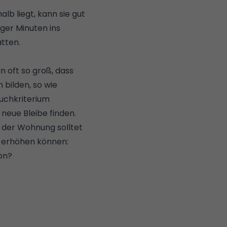
lb liegt, kann sie gut
ger Minuten ins
atten.
n oft so groß, dass
bilden, so wie
Suchkriterium
neue Bleibe finden.
 der Wohnung solltet
g erhöhen können:
on?