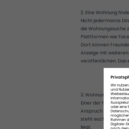
2. Eine Wohnung find
Nicht jedermanns Din
die Wohnungssuche zu
Plattformen wie Face
Dort können Freunde 
Anzeige mit weiteren
veröffentlichen. Das
3. Wohnungssuche-Ti
Einer der häufig unt
Anspruch auf einen 
steht euch dann zu, 
liegt.