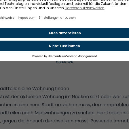
t euch dazu, euch auch auf günstigere, öffentlich geförd
r Menschen mit Wohnberechtigungsschein vorbehalten si
 unbedingt gleich Plattenbausiedlung heißen. Mit etwas G
Neubauwohnung oder Altbauwohnung im Viertel eurer Wah
sland wird die Einkommensgrenze für den Anspruch auf e
ein unterschiedlich geregelt. Informationen dazu findet 
chein.net
.
tadtteilen eine Wohnung finden
rist der aktuellen Wohnung im Nacken sitzt oder wer zu
chen in eine neue Stadt umziehen muss, dem empfehlen w
adtteilen nach Mietwohnungen zu suchen. Hier tretet ihr
 gegen die ihr euch durchsetzen müsst.
Passende Immobi