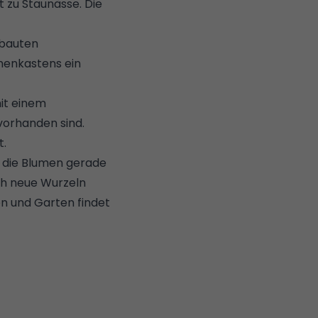
 zu Staunässe. Die
ebauten
menkastens ein
mit einem
vorhanden sind.
t.
hr die Blumen gerade
ch neue Wurzeln
on und Garten findet