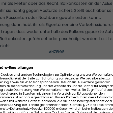
 ihr als Mieter aber das Recht, Balkonkästen an der Auß
ihr sie richtig gegen Abstürze sichert. Stellt euch aber s
t von Passanten oder Nachbarn gewährleisten könnt.
ung, dann habt ihr als Eigentümer eine Verkehrssicherung
e tragen, dass weder unterhalb des Balkons geparkte Au
Balkonkästen gefährdet oder geschädigt werden. Lest hie
nicht
.
ch am Balkongeländer oder der Balkonbrüstung befestig
r ein zu hohes Gewicht können manch einen Balkonkast
 möchte sicherlich niemand auf dem Balkon haben. Außer
en im Falle eines Absturzes verletzt werden können.
den, weshalb ihr die Blumenkästen unbedingt richtig befe
menkastenhaltern die Angabe zur Traglast oder dem Max