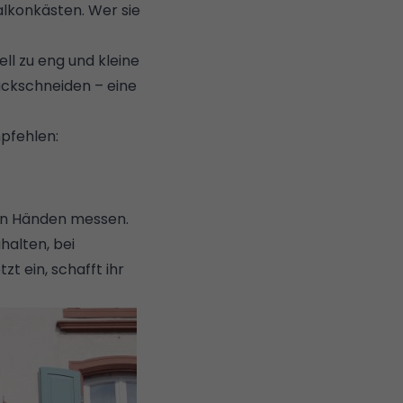
alkonkästen. Wer sie
ll zu eng und kleine
ückschneiden – eine
mpfehlen:
en Händen messen.
halten, bei
t ein, schafft ihr