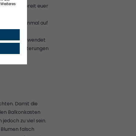
h an, wie breit euer
stellt ihn einmal auf
 Gewicht. Verwendet
gar drei Halterungen
chten
. Damit die
den Balkonkasten
jedoch zu viel sein.
 Blumen falsch