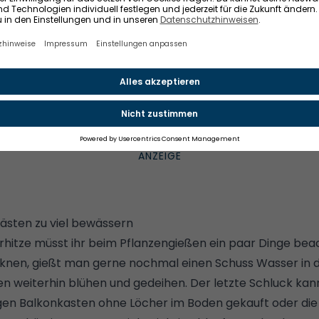
 20 und 30 Kilogramm). In der Regel geben Hersteller auc
er die Balkonbrüstung sein darf.
her, wie viel euer Balkonkasten nach dem Bepflanzen wiegt, 
ge.
tenhalter ihr verwendet, desto besser verteilt sich das
mindestens zwei, ab einer Länge von 100 Zentimetern so
bilität.
kästen zu viel bewässern
itze müsst ihr beim Pflanzengießen ein paar Dinge bea
cknen, gießt man gerne nochmal einen Schuss Wasser in 
n weiterhin blühen und gedeihen. Der letzte Schluck kann 
igen Balkonkasten ohne Löcher im Boden gekauft oder die