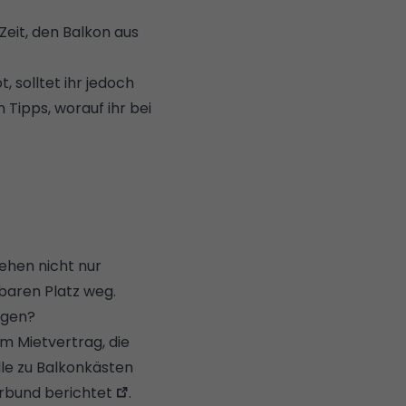
eit, den Balkon aus
 solltet ihr jedoch
 Tipps, worauf ihr bei
hen nicht nur
baren Platz weg.
ngen?
im Mietvertrag, die
älle zu Balkonkästen
rbund berichtet
.