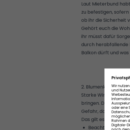
Laut Mieterbund habt
zu befestigen, sofern 
ob ihr die Sicherhei
Gehört euch die Wohn
ihr müsst dafür Sorg
durch herabfallende 
Balkon dürft und was 
2. Blumenkästen fals
Starke Windböen ode
bringen. Die Sauerei
Gefahr, dass Passant
Das gilt es zu vermei
Beachtet bei Blu