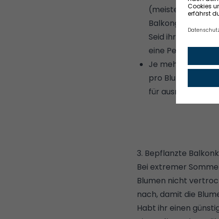
(meistens zwischen
Balkongeländer
od
Seid ihr nicht sic
eine Personenwaa
Je mehr Balkonkas
pro Blumenkasten 
für ausreichend Sta
3. Bepflanzte Balkon
Bei extremer
Sommerh
Blumen nicht vertro
nach, damit die Blume
Habt ihr einen günst