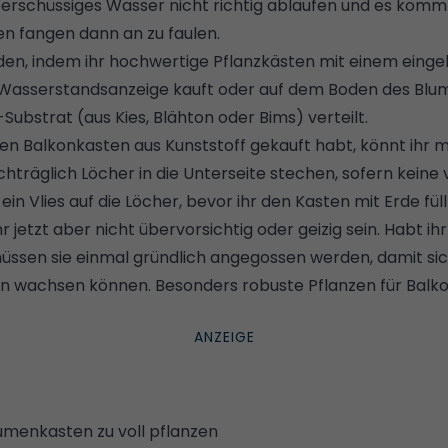
berschüssiges Wasser nicht richtig ablaufen und es kommt
en fangen dann an zu faulen.
den, indem ihr hochwertige Pflanzkästen mit einem eing
Wasserstandsanzeige kauft oder auf dem Boden des Blu
ubstrat (aus Kies, Blähton oder Bims) verteilt.
igen Balkonkasten aus Kunststoff gekauft habt, könnt ihr 
träglich Löcher in die Unterseite stechen, sofern keine 
ein Vlies auf die Löcher, bevor ihr den Kasten mit Erde füll
hr jetzt aber nicht übervorsichtig oder geizig sein. Habt i
 müssen sie einmal gründlich angegossen werden, damit si
ten wachsen können.
Besonders robuste Pflanzen für Balk
menkasten zu voll pflanzen