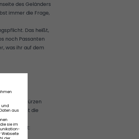
enseite des Geländers
elbst immer die Frage,
spflicht. Das heißt,
tos noch Passanten
r,
was ihr auf dem
en
en zum Abstürzen
dem besteht die
stigen müsst:
imalgewicht