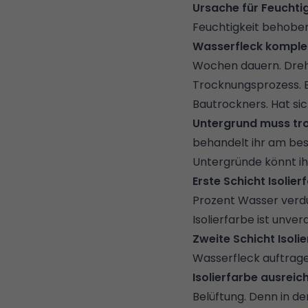
Ursache für Feuchti
Feuchtigkeit behoben 
Wasserfleck komplet
Wochen dauern. Dreht
Trocknungsprozess. B
Bautrockners. Hat sic
Untergrund muss tro
behandelt ihr am bes
Untergründe könnt ih
Erste Schicht Isolie
Prozent Wasser verdü
Isolierfarbe ist unve
Zweite Schicht Isoli
Wasserfleck auftrage
Isolierfarbe ausreic
Belüftung. Denn in d