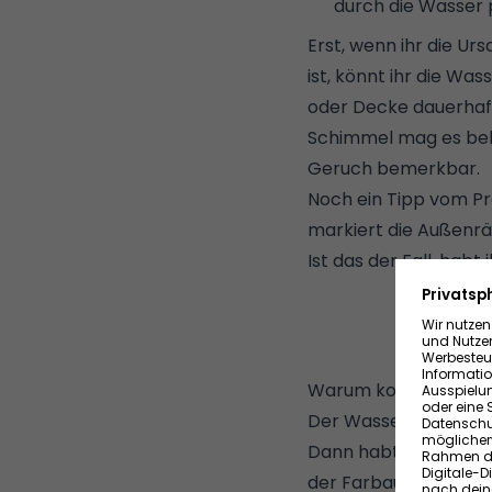
durch die Wasser 
Erst, wenn ihr die Ur
ist, könnt ihr die Wa
oder Decke dauerhaft
Schimmel mag es bek
Geruch bemerkbar.
Noch ein Tipp vom Pr
markiert die Außenrän
Ist das der Fall, hab
Warum kommen Wasse
Der Wasserfleck ist 
Dann habt ihr entwede
der Farbauswahl auf 