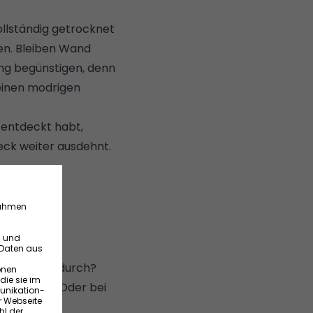
ollständig getrocknet
gen. Bleiben Wand
ng begünstigen, denn
einen modrigen
 entdeckt habt,
leck weiter ausdehnt.
hon wieder durch?
g behoben. Oder bei