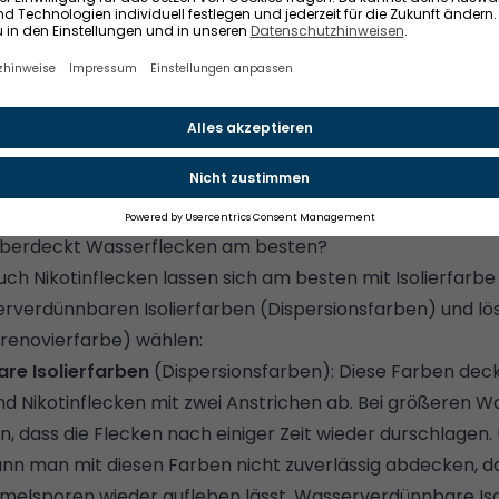
mt ihr damit vielleicht noch abgedeckt. Der große Wasse
 aber auch einen entscheidenden Nachteil: Je nach Intens
n starke Verschmutzungen durch den Wasseranteil in de
cknen wieder an die Oberfläche "durchschlagen".
berdeckt Wasserflecken am besten?
auch
Nikotinflecken
lassen sich am besten mit Isolierfarbe
rverdünnbaren Isolierfarben (Dispersionsfarben) und lö
lrenovierfarbe) wählen:
e Isolierfarben
(Dispersionsfarben): Diese Farben decke
nd Nikotinflecken mit zwei Anstrichen ab. Bei größeren W
 dass die Flecken nach einiger Zeit wieder durschlagen.
nn man mit diesen Farben nicht zuverlässig abdecken, da
melsporen
wieder aufleben lässt. Wasserverdünnbare Isol