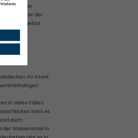
ranteil in der
ität und Alter der
r Farbe angelöst
 abdecken. Ihr könnt
semittelhaltigen
n in vielen Fällen
asserflecken kann es
 Und auch
 der Wasseranteil in
ierfarben gibt es in