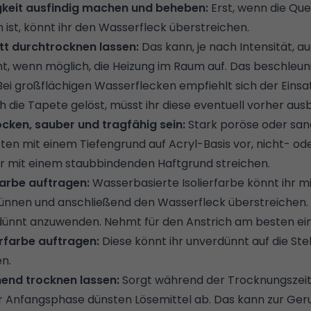
gkeit ausfindig machen und
beheben:
Erst, wenn die Quel
ist, könnt ihr den Wasserfleck überstreichen.
t durchtrocknen lassen:
Das kann, je nach Intensität, 
, wenn möglich, die Heizung im Raum auf. Das beschleun
ei großflächigen Wasserflecken empfiehlt sich der Einsa
h die Tapete gelöst, müsst ihr diese eventuell vorher
aus
cken, sauber und tragfähig sein:
Stark poröse oder san
ten mit einem Tiefengrund auf Acryl-Basis vor, nicht- 
r mit einem staubbindenden Haftgrund streichen.
rfarbe auftragen:
Wasserbasierte Isolierfarbe könnt ihr m
nnen und anschließend den Wasserfleck überstreichen. 
rdünnt anzuwenden. Nehmt für den Anstrich am besten eine
erfarbe auftragen:
Diese könnt ihr unverdünnt auf die Ste
n.
hend trocknen lassen:
Sorgt während der Trocknungszeit
er Anfangsphase dünsten Lösemittel ab. Das kann zur Ge