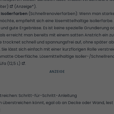
iter)
(Anzeige*).
 Isolierfarben
(Schnellrenovierfarben): Wenn man star
chte, empfiehlt sich eine lösemittelhaltige Isolierfarbe.
le und gute Ergebnisse. Es ist keine spezielle Grundierung 
als erreicht man bereits mit einem satten Anstrich ein z
e trocknet schnell und spannungsfrei auf, ohne später abz
Sie lässt sich einfach mit einer kurzflorigen Rolle verstre
matte Oberfläche. Lösemittelhaltige Isolier-/Schnellreno
üfa (12,5 L)
.
reichen: Schritt-für-Schritt-Anleitung
 überstreichen könnt, egal ob an Decke oder Wand, lest ih
: