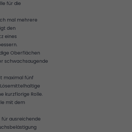
le für die
auch mal mehrere
igt den
tz eines
bessern
.
dige Oberflächen
oder schwachsaugende
it maximal fünf
Lösemittelhaltige
 kurzflorige Rolle.
lle mit dem
 für ausreichende
ruchsbelästigung