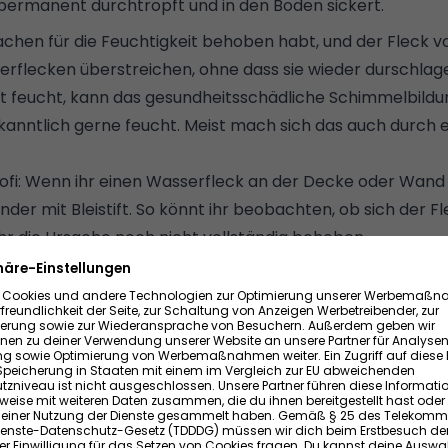
permanent durchtropft und in den Boden sickert.
sachen für die Feuchtigkeit behoben habt, und der Fleck v
sserflecken überstreichen, ohne dass sie wieder durschla
 feucht, kann das gesundheitsschädliche Schimmelbildu
anntlich gerne feucht. Meist mach sich das auch durch 
ofi: Wenn ihr einen Wasserfleck an der Decke oder Wand
der mit Bleistift. So könnt ihr beobachten, ob sich der F
t ihr die Ursache noch nicht vollständig behoben.
rflecken an der Decke wieder durch?
überstrichen, doch er schimmert nach wenigen Tagen sc
r die Ursache für die Feuchtigkeit noch nicht vollständi
gewöhnliche, wasserbasierte Dispersionsfarbe gesetzt.