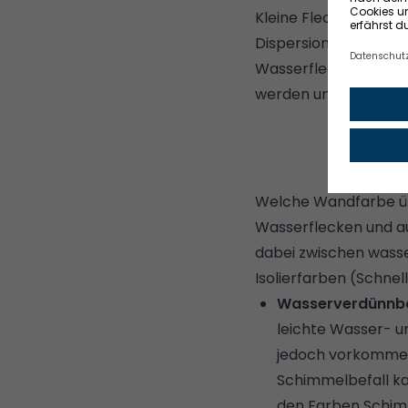
Kleine Flecken bekom
Dispersionsfarbe hat
Wasserflecken könne
werden und beim Tro
Welche Wandfarbe ü
Wasserflecken und 
dabei zwischen wasse
Isolierfarben (Schnel
Wasserverdünnbar
leichte Wasser- u
jedoch vorkommen,
Schimmelbefall ka
den Farben
Schim