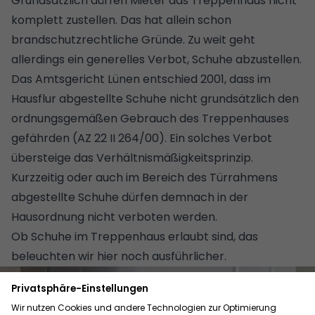
Grundsätzlich dürfen Mieter das Treppenhaus nicht
komplett zustellen. Das hat allein schon
brandschutzrechtliche Gründe. Zu weit geht
allerdings ein generelles Verbot, Schuhe abzustellen.
Das Amtsgericht Lünen entschied 2001, dass im
Hausflur abgestellte Schuhe nicht grundsätzlich den
ordnungsgemäßen Gebrauch des Treppenhauses
gefährden (AZ 22 II 264/00). Ein solches Verbot
übersteige das Verhältnismäßigkeitsprinzip.
Kurzzeitig oder auch im Bereich des Türrahmens
abgestellte Schuhe dürfen demnach in der
Hausordnung nicht verboten werden.
Ob Schuhe im Treppenhaus erlaubt sind, das
beleuchten wir hier noch ausführlicher
.