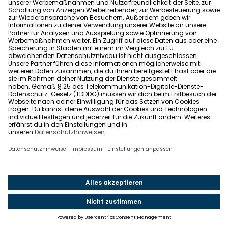
Ihr dürft – zumindest kurzfristig – eure Schuhe auch vor
der Tür abstellen – ganz egal, was in der Hausordnung
steht.
© ISTOCK / GETTY IMAGES PLUS /
HAURASHKO_KSU
Was gilt, wenn es gar keine Hausordnung gibt?
Es gibt keine Pflicht, die besagt, dass eine
Hausordnung aufgestellt werden muss. Für ein
geregeltes Miteinander ist eine Hausordnung in