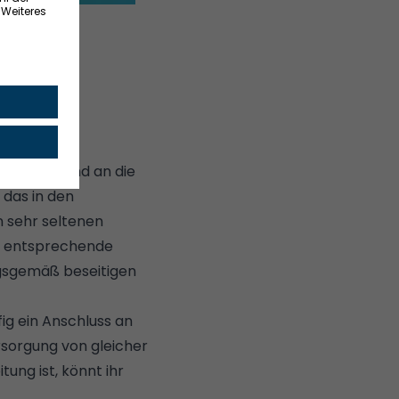
NDELSBLATT
ion gibt. Und an die
 das in den
n sehr seltenen
ne entsprechende
gsgemäß beseitigen
ig ein Anschluss an
sorgung von gleicher
ung ist, könnt ihr