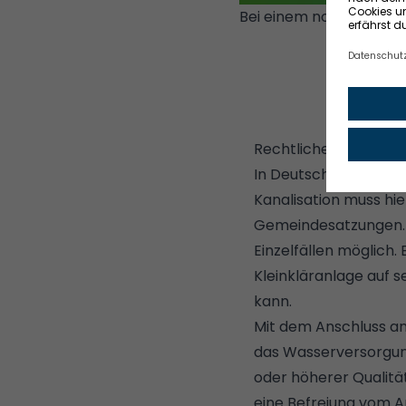
Bei einem normalen Geb
RESEARCH INSTITUTE
Rechtliche Einschrän
In Deutschland darf m
Kanalisation muss hi
Gemeindesatzungen. E
Einzelfällen möglich
Kleinkläranlage auf 
kann.
Mit dem Anschluss an
das Wasserversorgun
oder höherer Qualitä
eine Befreiung vom 