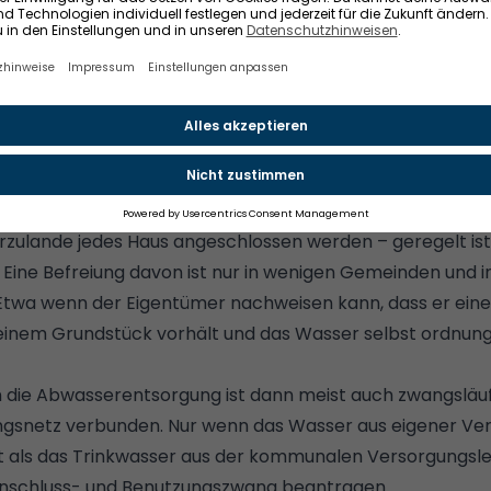
äude ist 80-prozentige Autarkie durchaus möglich.
© HA
kungen für ein autarkes Leben im Tiny House
an in der Regel nur dort bauen, wo es auch eine Kanalisat
erzulande jedes Haus angeschlossen werden – geregelt ist
ine Befreiung davon ist nur in wenigen Gemeinden und i
. Etwa wenn der Eigentümer nachweisen kann, dass er ei
seinem
Grundstück
vorhält und das Wasser selbst ordnun
 die Abwasserentsorgung ist dann meist auch zwangsläuf
gsnetz verbunden. Nur wenn das Wasser aus eigener Ver
t als das Trinkwasser aus der kommunalen Versorgungsleit
Anschluss- und Benutzungszwang beantragen.