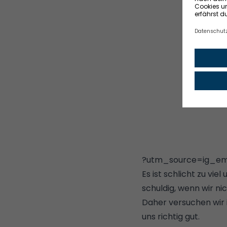
?utm_source=ig_e
Es ist schlicht zu vie
schuldig, wenn wir ni
Daher versuchen wir 
uns richtig gut.