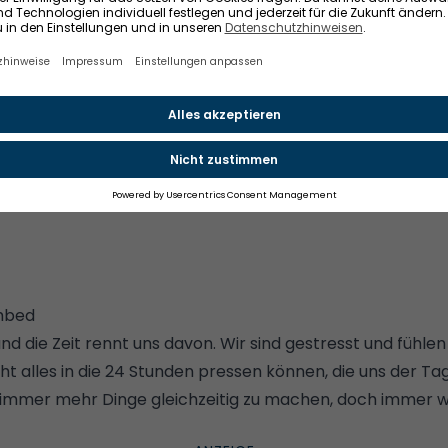
nicht ausgeschlossen.
INSTAGRAM ANZEIGEN
Weitere Informationen finden Sie in
unserem
Consent Banner
mbed
l und die Zeit rennt uns davon. Wir sind gestresst und fühl
cht alles in die 24 Stunden pressen können, die uns der Tag
immer mehr Dinge gleichzeitig zu machen, doch immer w