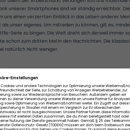
vor allem der Arbeitsmarkt verlangen von uns maximale Fl
ank unserer Smartphones sind wir ständig erreichbar. D
n uns einen verzerrten Einblick in das Leben anderer Me
t als unser eigenes. Um mitreden zu können, gilt es, mind
ix-Serie zu bingen. Die Welt dreht sich derweil immer sch
te schon zum dritten Mal in den Nachrichten. Die
klassis
 natürlich nicht weniger.
Inhalt von Instagram
Beim Anzeigen dieses Inhalts werden Ihre IP-
Adresse, Geräteinformationen, Referrer und
Zeitstempel an Instagram übermittelt und
Cookies gesetzt. Diese Daten können Instagram
auch zu eigenen Zwecken, insbesondere zur
Analyse des Nutzungsverhaltens zu
Marktforschungs- und Marketing-Zwecken,
dienen. Ein Zugriff auf diese Daten aus oder eine
Speicherung in Staaten mit einem im Vergleich
zur EU abweichenden Datenschutzniveau ist