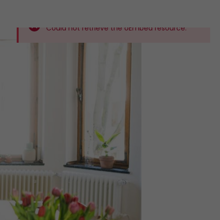
Could not retrieve the oEmbed resource.