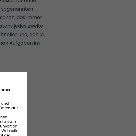
exibilität ohne
ie sogenannten
nschen, das immer
estens jedes zweite
neller und, ach ja,
chen Aufgaben im