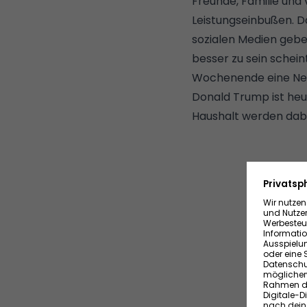
Freunde, Familie und 
Leistungseinbußen. D
sozialen Medien gebe
besser zu sein schein
Wochenende eine Netfl
Donald Trump ist heu
Haushalt
werden dabei