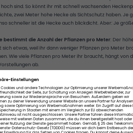
r hoch sind. So könnt ihr mit schnell wachsenden Heckenp
ichte, zwei Meter hohe Hecke als Sichtschutz haben. Je g
o schneller ist die Hecke auch blickdicht. Aber: Je größ
e bestimmt die Anzahl der Pflanzen pro Meter
: Der höh
rt sich etwas, weil ihr dann weniger Pflanzen pro Meter br
. Wie viele Pflanzen pro Meter ihr braucht, hängt von de
orstellungen ab.
für mehr Zuwachs
: Am besten ist es, ihr pflanzt die Hecke
 tun, wenn der Boden nicht gefroren ist. Allerdings gilt: 
nze in den Boden kommt, desto mehr Zuwachs hat sie im er
üne Arten wie der Kirschlorbeer können aber durchaus a
m
Frost
bekommen. Ihr solltet sie daher erst ab Februar p
nitt sorgt für dichtes Wachstum
: Auch wenn ihr wollt,
lltet ihr auf keinen Fall auf einen regelmäßigen Rückschni
nzen wachsen dichter – und bieten einen besseren Sichts