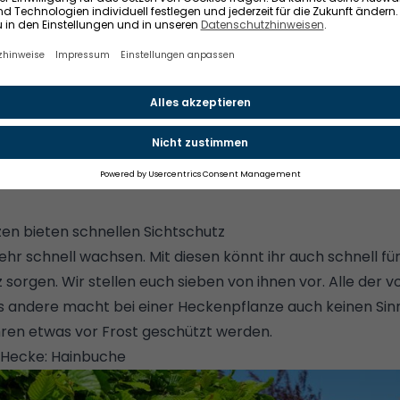
e hilft
: Wenn ihr eure Heckenpflanzen gut pflegt, sie r
 auch schneller. Gerade in den ersten Jahren ist das wicht
dingungen, umso schneller wächst die Hecke
: Wenn eine
rt in idealem Boden steht, gedeiht sie besser. Ihr solltet
 unter die Lupe nehmen, bevor ihr euch für eine Pflanze 
en bieten schnellen Sichtschutz
sehr schnell wachsen. Mit diesen könnt ihr auch schnell für
 sorgen. Wir stellen euch sieben von ihnen vor. Alle der v
les andere macht bei einer Heckenpflanze auch keinen Sin
ahren etwas vor Frost geschützt werden.
 Hecke: Hainbuche