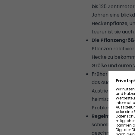
bis 125 Zentimete
Jahren eine blickd
Heckenpflanze, ums
teurer ist sie auch.
Die Pflanzengröß
Pflanzen relativie
Hecke zu bekommen
Größe und euren V
Früher pflanzen 
das auch im Winter
Austrieb die Pfla
heimische immergr
Probleme mit de
Regelmäßiger Sch
schnell wächst, so
geschnittene Pfla