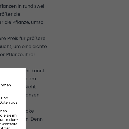
flanzen in rund zwei
rößer die
er die Pflanze, umso
ere Preis für größere
aucht, um eine dichte
r Pflanze, ihrer
 im Herbst. Ihr könnt
Je früher vor dem
sten Jahr. Nicht
ls junge Pflanzen
flanzen.
 dass eure Hecke
tt verzichten. Denn
chutz.