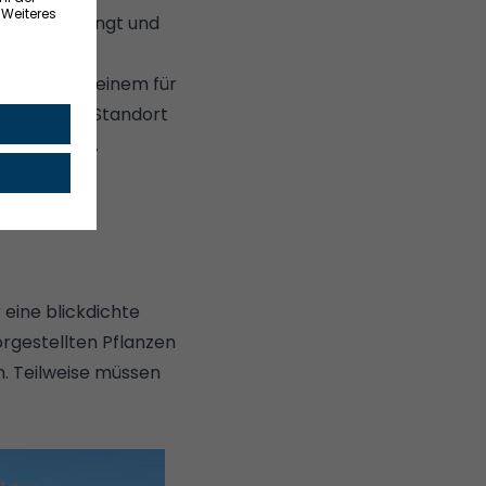
egelmäßig düngt und
ig.
 Pflanze an einem für
 deshalb den Standort
entscheidet.
 eine blickdichte
orgestellten Pflanzen
n. Teilweise müssen