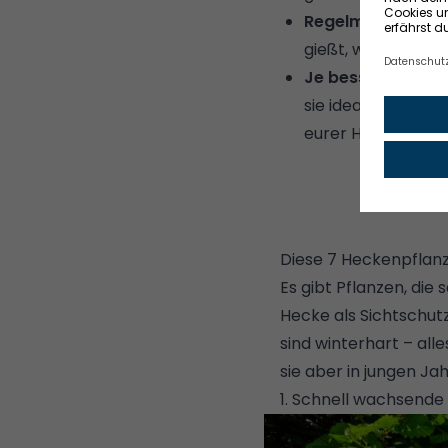
Regelmäßige Pfleg
gießt, wachsen sie
Je besser die Be
sie idealen Stando
eurer Hecke genau
Diese 7 Heckenpflanz
Es gibt Pflanzen, die 
Hecke als Sichtschutz
sind winterhart – al
sie aber in jungen J
1. Schnell wachsende