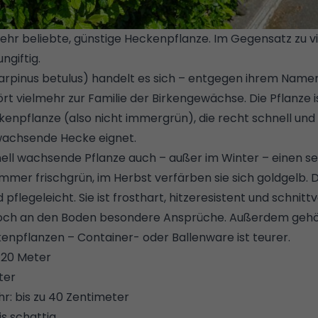
 sehr beliebte, günstige Heckenpflanze. Im Gegensatz zu 
ngiftig.
© GETTY IMAGES/ISTOCKPHOTO
arpinus betulus) handelt es sich – entgegen ihrem Namen
rt vielmehr zur Familie der Birkengewächse. Die Pflanze i
npflanze (also nicht immergrün), die recht schnell und
 wachsende Hecke eignet.
nell wachsende Pflanze auch – außer im Winter – einen s
ommer frischgrün, im Herbst verfärben sie sich goldgelb. 
flegeleicht. Sie ist frosthart, hitzeresistent und schnittve
och an den Boden besondere Ansprüche. Außerdem gehö
enpflanzen – Container- oder Ballenware ist teurer.
 20 Meter
eter
: bis zu 40 Zentimeter
is schattig