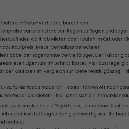
 Kaufpreis-Miete-Verhältnis berechnen
ienpreise variieren stark von Region zu Region und sogar
 herausfinden wollt, ob Mieten oder Kaufen im Ort oder Vi
ihr das Kaufpreis-Miete-Verhältnis berechnen.
ent dabei der sogenannte Vervielfältiger. Der Faktor gibt 
resmieten Eigentum im Schnitt kostet. Als Faustregel gilt
st der Kaufpreis im Vergleich zur Miete relativ günstig – h
das Kaufpreisniveau moderat – Käufer fahren oft noch güns
aufen teurer als Mieten – hier lohnt sich ein Immobilienkau
ählt zwei vergleichbare Objekte aus, einmal zum Kauf und
Alter und Ausstattung sollten gleichwertig sein. Ihr benö
nd rechnet: