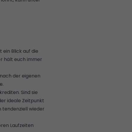
 ein Blick auf die
er
hält euch immer
e nach der eigenen
e
.
krediten
. Sind sie
der ideale Zeitpunkt
n tendenziell wieder
eren Laufzeiten