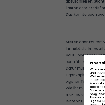
abzuschließen. Sucht 
kostenloser Kreditfin
Das könnte euch auch
Mieten oder kaufen: W
Ihr habt die Immobil
Haus- oder Wohnungska
euch überhaupt leist
Dafür müsst ihr euer
Eigenkapital euch zur
eigener Tasche aufb
Wie ihr mit einer ei
maximalen Kaufpreis e
leisten? Diese Faustf