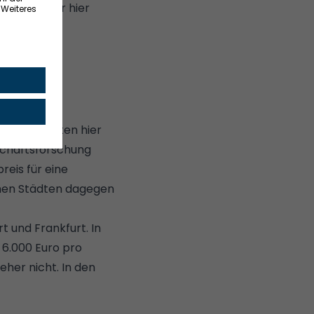
 bekommt ihr hier
Städten kosten hier
tschaftsforschung
reis für eine
chen Städten dagegen
art und
Frankfurt
. In
t 6.000 Euro pro
eher nicht. In den