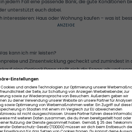
in jedem Fall eine passende Bank, die gute Konditionen bi
der
unterstützt euch dabei.
 interessieren:
Haus oder Wohnung kaufen – was ist bes
as kann ich mir leisten?
ienpreise und Zinsentwicklung gecheckt und zumindest in 
uf eine Option? Dann stellt sich die Frage, ob und wenn j
en könnt und welcher Darlehensbetrag realistisch wäre.
 monatliches Nettohaushaltseinkommen kennen und wissen
 Verfügung steht. Grundsätzlich solltet ihr etwa 20 Proz
ringen können.
nfachen Formel eure maximale Monatsrate und Kreditsum
iner Immobilie berechnen könnt, lest ihr hier:
Wie viel H
ormel sagt's