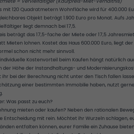
tmiete = Vervielfältiger (Kaufpreis-Miet-Verhältnis)
s mit 120 Quadratmetern Wohnfläche wird für 400.000 Eu
gleichbares Objekt beträgt 1.900 Euro pro Monat. Aufs Ja
elfältiger liegt demnach bei 17,5.
eis beträgt das 17,5-fache der Miete oder 17,5 Jahresmiet
tt Mieten lohnen. Kostet das Haus 600.000 Euro, liegt der
ormel schon nicht mehr sinnvoll.
individuelle Kostenvorteil beim Kaufen hängt natürlich a
n der Höhe der Instandhaltungs- und Modernisierungskos
t ihr bei der Berechnung nicht unter den Tisch fallen lass
schätzung einer bestimmten Immobilie haben, nutzt gern
g.
er: Was passt zu euch?
Wohnung mieten oder kaufen? Neben den rationalen Bewe
e Entscheidung mit rein. Möchtet ihr Wurzeln schlagen, euc
änden entfalten können, eurer Familie ein Zuhause bieten