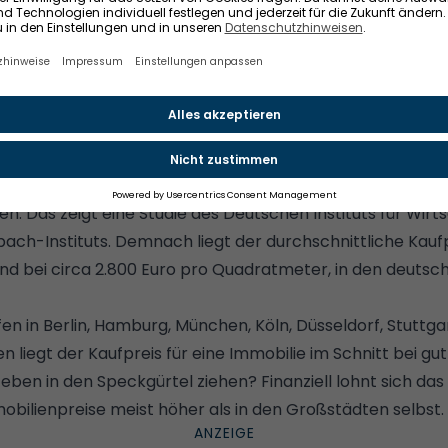
uss kommt, dass euer Geld hinten und vorne nicht reicht,
inanzieren ohne Eigenkapital – (wie) geht das?
Wo lohnt sich der Hauskauf?
 allem auf dem Land. Etwa 30 Prozent weniger als in den 
. Das zeigt eine Studie des Deutschen Instituts für Wir
ach-Instituts. Demnach liegt der durchschnittliche Kaufp
nd bei circa 2.800 Euro pro Quadratmeter, in den deuts
fen in
Berlin
,
Hamburg
,
München
,
Köln
,
Düsseldorf
, Stuttg
 liegt der Kaufpreis für eine Immobilie im Schnitt bei gu
en in den Speckgürtel ziehen? Finanziell lohnt sich das 
obilienpreise meist höher als in den Großstädten selbst.