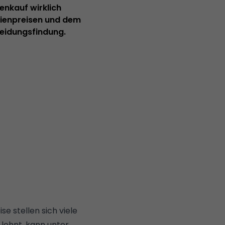
ienkauf wirklich
ilienpreisen und dem
heidungsfindung.
e stellen sich viele
 lohnt, kann unter