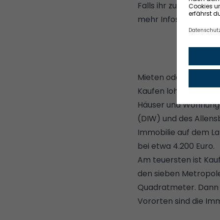
Falls ihr zu dem Schl
mehr Infos:
Hausbau f
Mieten oder kaufen: 
Kaufen lohnt sich vor
Häuser und Wohnungen
(DIW) und des Allensb
Immobilie auf dem La
bei etwa 4.200 Euro.
Am teuersten ist Kau
den sieben Metropolen
Quadratmeter. Dann eb
Vororten sind die Imm