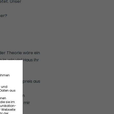
etet. Unser
ser?
der Theorie wäre ein
a, wie viel Haus ihr
, wie viel
ent vom Kaufpreis aus
me sowie den
aus kann ich mir