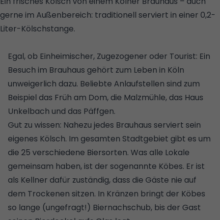
Ein frisches Kölsch von einem Kölner Brauhaus – auch
gerne im Außenbereich: traditionell serviert in einer 0,2-
Liter-Kölschstange.
© GETTY IMAGES
PLUS/ISTOCKPHOTO/JOTILY
Egal, ob Einheimischer, Zugezogener oder Tourist: Ein
Besuch im Brauhaus gehört zum Leben in Köln
unweigerlich dazu. Beliebte Anlaufstellen sind zum
Beispiel das Früh am Dom, die Malzmühle, das Haus
Unkelbach und das Päffgen.
Gut zu wissen: Nahezu jedes Brauhaus serviert sein
eigenes Kölsch. Im gesamten Stadtgebiet gibt es um
die 25 verschiedene Biersorten. Was alle Lokale
gemeinsam haben, ist der sogenannte Köbes. Er ist
als Kellner dafür zuständig, dass die Gäste nie auf
dem Trockenen sitzen. In Kränzen bringt der Köbes
so lange (ungefragt!) Biernachschub, bis der Gast