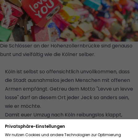
Die Schlösser an der Hohenzollernbrücke sind genauso
bunt und vielfältig wie die Kölner selber.
© GETTY IMAGES
PLUS/ISTOCKPHOTO/KANAWA_STUDIO
Köln ist selbst so offensichtlich unvollkommen, dass
die Stadt ausnahmslos jeden Menschen mit offenen
Armen empfängt. Getreu dem Motto "Levve un levve
losse" darf an diesem Ort jeder Jeck so anders sein,
wie er möchte.
Damit euer Umzug nach Köln reibungslos klappt,
haben wir hier weitere praktische Tipps für euch:
Umzugshelfer engagieren: Private Umzugshilfe