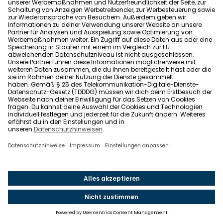
oder Umzugsunternehmen?
15 typische Fehler, wenn ihr ein
Umzugsunternehmen beauftragt
Checkliste Adressänderung: Richtig ummelden
nach dem Umzug
Umzugskosten: 7 Tricks, wie ihr beim Umzug viel
Geld sparen könnt
Wohnung in Köln mieten
Du suchst nach einer Mietwohnung in Köln?
Da hast du Glück! Schau dir gerne unsere
zahlreichen, spannenden
Immobilienangebote für dich an.