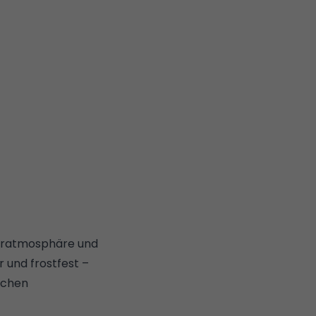
ueratmosphäre und
 und frostfest –
schen