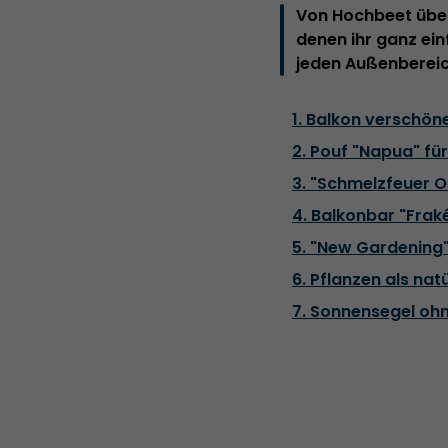
Von Hochbeet über 
denen ihr ganz ei
jeden Außenbereic
1. Balkon verschö
2. Pouf "Napua" fü
3. "Schmelzfeuer 
4. Balkonbar "Fra
5. "New Gardening"
6. Pflanzen als nat
7. Sonnensegel ohn