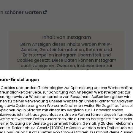
in schöner Garten
Inhalt von Instagram
Beim Anzeigen dieses Inhalts werden Ihre IP-
Adresse, Geräteinformationen, Referrer und
Zeitstempel an Instagram übermittelt und
Cookies gesetzt. Diese Daten können Instagram
auch zu eigenen Zwecken, insbesondere zur
Analyse des Nutzungsverhaltens zu
Marktforschungs- und Marketing-Zwecken,
dienen. Ein Zugriff auf diese Daten aus oder eine
Speicherung in Staaten mit einem im Vergleich
zur EU abweichenden Datenschutzniveau ist
nicht ausgeschlossen.
INSTAGRAM ANZEIGEN
Weitere Informationen finden Sie in