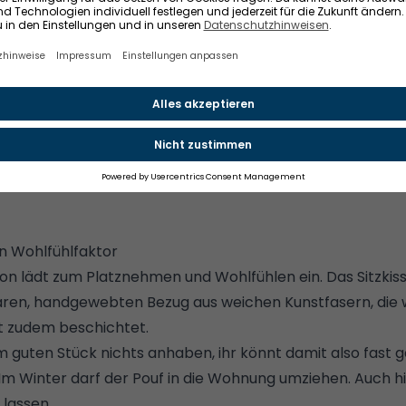
unserem
Consent Banner
en Wohlfühlfaktor
kon lädt zum Platznehmen und Wohlfühlen ein. Das Sitzkis
en, handgewebten Bezug aus weichen Kunstfasern, die
ist zudem beschichtet.
guten Stück nichts anhaben, ihr könnt damit also fast g
Im Winter darf der Pouf in die Wohnung umziehen. Auch hi
lassen.