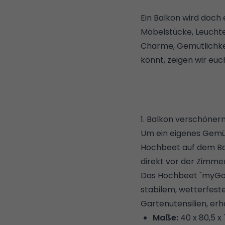
Ein Balkon wird doch 
Möbelstücke, Leuchte
Charme, Gemütlichkei
könnt, zeigen wir euc
1. Balkon verschöne
Um ein eigenes Gemüs
Hochbeet auf dem B
direkt vor der Zimme
Das Hochbeet "myGar
stabilem, wetterfest
Gartenutensilien, erhä
Maße:
40 x 80,5 x