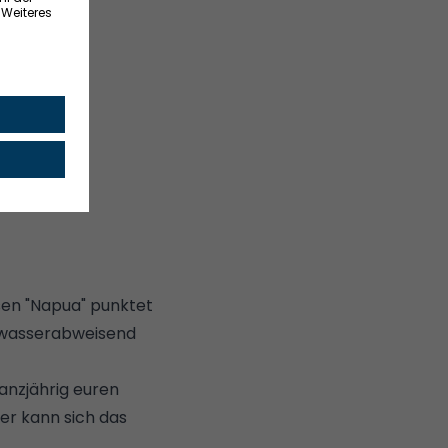
sen "Napua" punktet
 wasserabweisend
anzjährig euren
er kann sich das