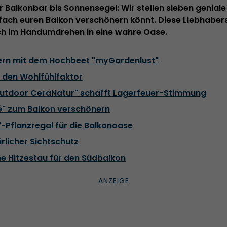
Balkonbar bis Sonnensegel: Wir stellen sieben geniale 
nfach euren Balkon verschönern könnt. Diese Liebhabe
h im Handumdrehen in eine wahre Oase.
nern mit dem Hochbeet "myGardenlust"
r den Wohlfühlfaktor
Outdoor CeraNatur" schafft Lagerfeuer-Stimmung
ké" zum Balkon verschönern
-Pflanzregal für die Balkonoase
ürlicher Sichtschutz
e Hitzestau für den Südbalkon