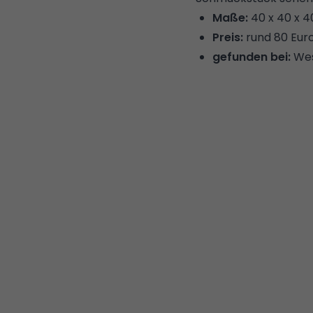
Maße:
40 x 40 x 
Preis:
rund 80 Eur
gefunden bei:
We