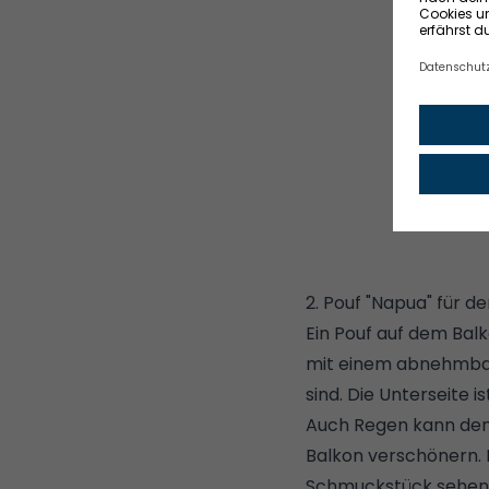
2. Pouf "Napua" für d
Ein Pouf auf dem Bal
mit einem abnehmbar
sind. Die Unterseite 
Auch Regen kann dem 
Balkon verschönern. 
Schmuckstück sehen 