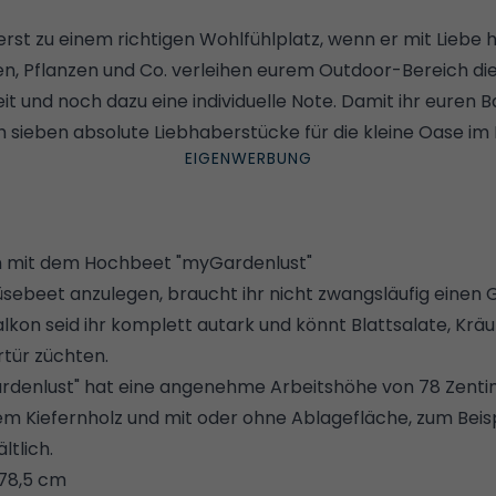
erst zu einem richtigen Wohlfühlplatz, wenn er mit Liebe h
n, Pflanzen und Co. verleihen eurem Outdoor-Bereich die
t und noch dazu eine individuelle Note. Damit ihr euren 
h sieben absolute Liebhaberstücke für die kleine Oase im 
rn mit dem Hochbeet "myGardenlust"
ebeet anzulegen, braucht ihr nicht zwangsläufig einen 
alkon
seid ihr komplett autark und könnt Blattsalate, Krä
rtür züchten
.
denlust" hat eine angenehme Arbeitshöhe von 78 Zentime
em Kiefernholz und mit oder ohne Ablagefläche, zum Beisp
ltlich.
 78,5 cm