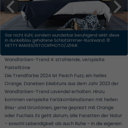
Gar nicht kühl, sondern wunderbar beruhigend wirkt diese
in dunkelblau gehaltene Schlafzimmer-Rückwand.
©
GETTY IMAGES/ISTOCKPHOTO/JZHUK
Wandfarben-Trend 4: strahlende, verspielte
Pastelltöne
Die Trendfarbe 2024 ist Peach Fuzz, ein helles
Orange. Daneben bleibtuns aus dem Jahr 2023 der
Wandfarben-Trend Lavendel erhalten. Hinzu
kommen verspielte Farbkombinationen mit hellen
Blau- und Grüntönen, gerne gepaart mit Orange
oder Fuchsia. Es geht darum, alle Facetten der Natur
– sowohl Lebendigkeit als auch Ruhe – in die eigenen