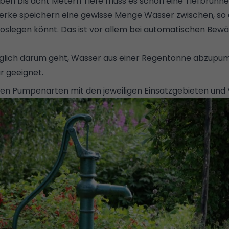
eben bis acht Metern Tiefe muss es schon eine
Tiefbrun
ke speichern eine gewisse Menge Wasser zwischen, so da
oslegen könnt. Das ist vor allem bei
automatischen Bewä
glich darum geht, Wasser aus einer
Regentonne
abzupump
 geeignet.
sten Pumpenarten mit den jeweiligen Einsatzgebieten und 