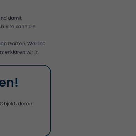
 und damit
Abhilfe kann
ein
den Garten. Welche
s erklären wir in
en!
 Objekt, deren