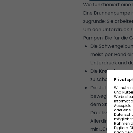
Wie funktioniert ei
Eine Brunnenpumpe ist
zugrunde: Sie arbeit
Um den Unterdruck z
Pumpen. Die für die 
Die
Schwengelpu
meist per Hand ei
Unterdruck und da
Die
Kreiselpump
zu schaffen. Dadu
Die
Jetpumpe
,
beweglichen Teile 
dem Strahlantrieb
Druckverhältnisse
Allerdings sind J
mit Düsenflugzeug