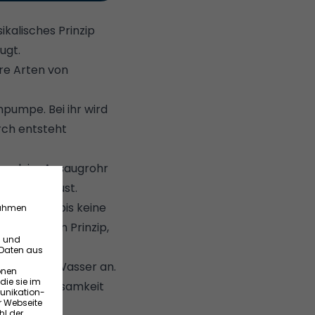
kalisches Prinzip
augt.
re Arten von
pumpe. Bei ihr wird
rch entsteht
druck im Ansaugrohr
ch und robust.
 sie wenig bis keine
sikalischen Prinzip,
iedlichen
tpumpe das Wasser an.
 eine Gemeinsamkeit