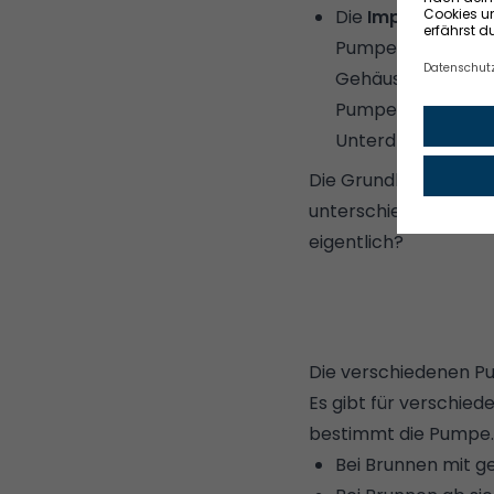
Die
Impellerpump
Pumpengehäuse fle
Gehäusedurchmess
Pumpengehäuse sa
Unterdruck, der d
Die Grundlage einer P
unterschiedliche Art
eigentlich?
Die verschiedenen 
Es gibt für verschie
bestimmt die Pumpe.
Bei Brunnen mit g