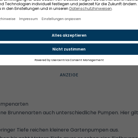
e
basiert auf dem Prinzip der unterschiedlichen Verdicht
xible Schaufeln drehen. Dabei sind die Schaufeln etwas 
er. Aufgrund der guten Dichtwirkung der elastischen S
ugen Impellerpumpen Luft an. Damit entsteht an der A
as zu fördernde Wasser ansaugt.
umpe sind verschiedene physikalische Prinzipien. Diese f
en das Wasser von unten nach oben. Aber was für Pumpe
Pumpenarten
dene Brunnenarten auch unterschiedliche Pumpen. Hier gil
eringer Tiefe reichen kleinere Gartenpumpen aus.