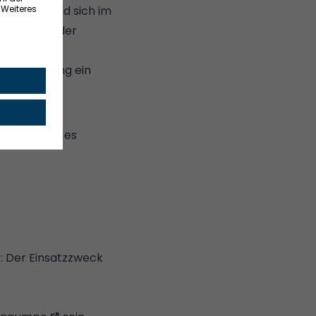
ung, während sich im
größer als der
chaufeln am
nsaugöffnung ein
ördern auf
narten gibt es
t: Der Einsatzzweck