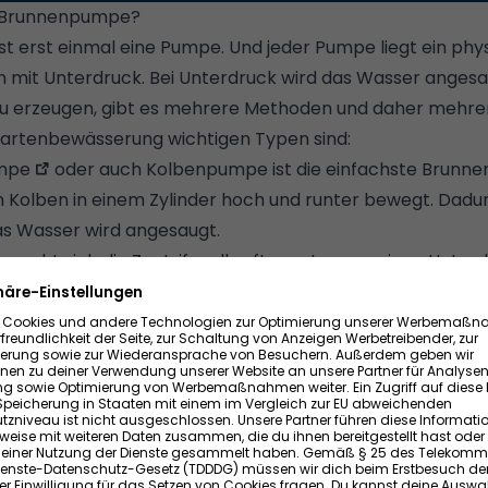
ne Brunnenpumpe?
 erst einmal eine Pumpe. Und jeder Pumpe liegt ein physi
en mit Unterdruck. Bei Unterdruck wird das Wasser anges
u erzeugen, gibt es mehrere Methoden und daher mehre
Gartenbewässerung wichtigen Typen sind:
mpe
oder auch Kolbenpumpe ist die einfachste Brunnen
n Kolben in einem Zylinder hoch und runter bewegt. Dadu
s Wasser wird angesaugt.
e
macht sich die Zentrifugalkraft zunutze, um einen Unter
rch wird das Wasser angesaugt. Kreiselpumpen sind einfa
 oder auch Strahlpumpe, ist die wohl robusteste Pumpe, da
zum Pumpen benötigt. Sie basiert ebenfalls auf einem phy
. Bekannt ist das eher aus dem Flugzeugbau. Mit untersch
n durch ein Trägerfluidum (meist ein Gas), saugt die Je
etpumpen konstruktionsbedingt recht laut – auch das ist
en.