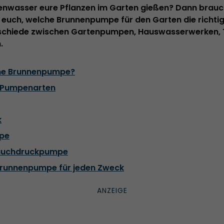
nenwasser eure Pflanzen im Garten gießen? Dann braucht
euch, welche Brunnenpumpe für den Garten die richtige
erschiede zwischen Gartenpumpen, Hauswasserwerken
.
eine Brunnenpumpe?
n Pumpenarten
k
mpe
auchdruckpumpe
e Brunnenpumpe für jeden Zweck