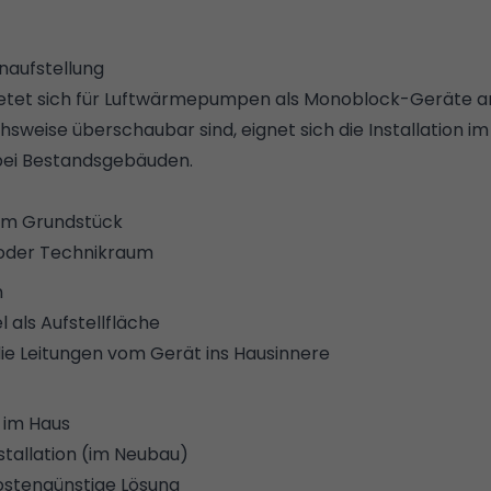
ufstellung
etet sich für Luftwärmepumpen als Monoblock-Geräte an
weise überschaubar sind, eignet sich die Installation im
bei Bestandsgebäuden.
dem Grundstück
 oder Technikraum
n
 als Aufstellfläche
ie Leitungen vom Gerät ins Hausinnere
 im Haus
nstallation (im Neubau)
ostengünstige Lösung