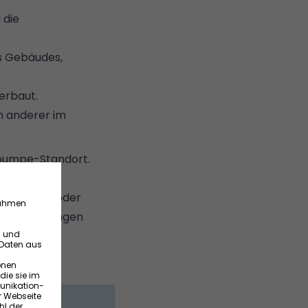
 die
s Gebäudes,
verbaut.
n anderer im
epumpe-Standort.
en.
Heizungs- oder
g von Leitungen