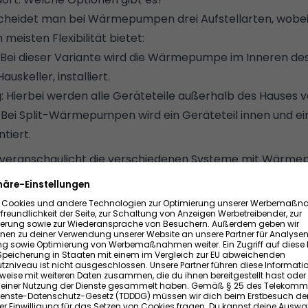
cheidet man bei Wärmepumpen drei Aufstellarten, wobei
isten Flexibilität bietet:
: Bei dieser Variante wird die Wärmepumpe im Inneren de
auskeller, installiert.
g
: Hierbei werden alle Geräteteile außerhalb des Hauses 
: Bei Split-Wärmepumpen wird ein Geräteteil innen und ei
tiert.
 veranschaulicht die verschiedenen Systeme mit Wärm
können innen, außen und als Split-Lösung verbaut werd
(2) und Erdwärmepumpen (3,4) stehen fast immer im 
usätzlich Bohrungen oder Grabungen sowie die Verlegun
d.
bekommt ihr mehr Hintergrundwissen:
So funktionieren
ngen