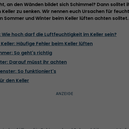
ucht, an den Wänden bildet sich Schimmel? Dann solltet i
m Keller zu senken. Wir nennen euch Ursachen für feuch
im Sommer und Winter beim Keller lüften achten solltet.
 Wie hoch darf die Luftfeuchtigkeit im Keller sein?
 Keller: Häufige Fehler beim Keller lüften
mmer: So geht's richtig
nter: Darauf müsst ihr achten
enster: So funktioniert's
ür den Keller