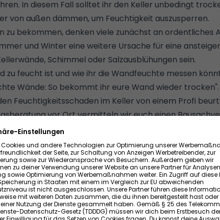
ren. In diesem Fall solltet ihr den
Keller unbedingt troc
ler von außen dämmen
, um Feuchtigkeit auszusperren.
n zu bekommen, denken viele zunächst an ordentliches A
ommer und Winter eine weitere Ursache für eine ansteigen
 Kellerwände, Schimmel oder Salzausblühungen sein.
zu feucht ist und wie ihr die Wandfeuchte messen könnt, 
chte Wände: So bekommt ihr eure Wand wieder trocken
".
 den Feuchtigkeitsschaden im Keller von einem Profi beurt
ngsberatung vor Ort
vermitteln wir euch einen Bausachve
er notwendige Maßnahmen informieren kann.