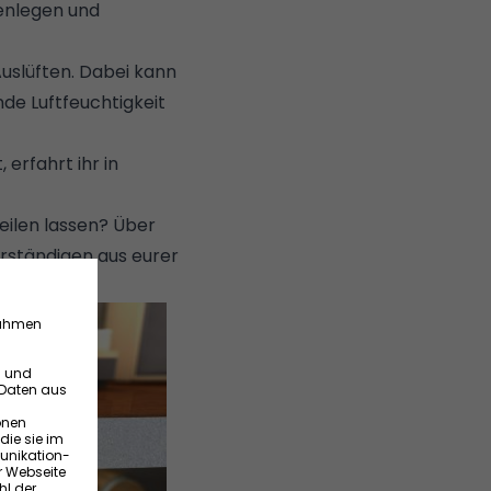
kenlegen
und
uslüften. Dabei kann
de Luftfeuchtigkeit
erfahrt ihr in
eilen lassen? Über
rständigen aus eurer