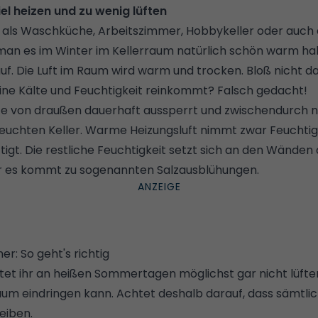
iel heizen und zu wenig lüften
ig als Waschküche, Arbeitszimmer, Hobbykeller oder auch 
man es im Winter im Kellerraum natürlich schön warm ha
uf. Die Luft im Raum wird warm und trocken. Bloß nicht d
ne Kälte und Feuchtigkeit reinkommt? Falsch gedacht!
te von draußen dauerhaft aussperrt und zwischendurch nich
feuchten Keller. Warme Heizungsluft nimmt zwar Feuchtig
ttigt. Die restliche Feuchtigkeit setzt sich an den Wänden
r es kommt zu sogenannten
Salzausblühungen
.
er: So geht's richtig
lltet ihr an heißen Sommertagen möglichst gar nicht lüfte
aum eindringen kann. Achtet deshalb darauf, dass sämtlic
eiben.