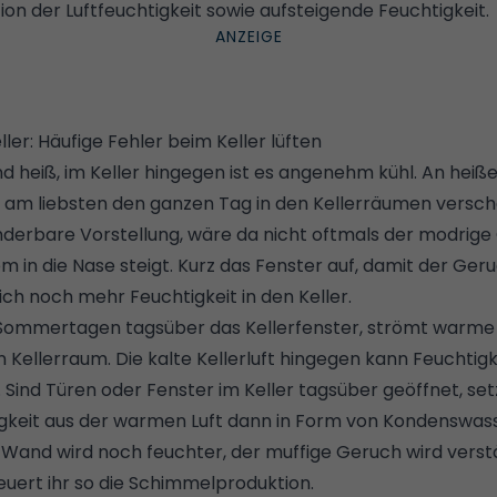
ion der Luftfeuchtigkeit sowie aufsteigende Feuchtigkeit.
ller: Häufige Fehler beim Keller lüften
nd heiß, im Keller hingegen ist es angenehm kühl. An he
 am liebsten den ganzen Tag in den Kellerräumen versch
wunderbare Vorstellung, wäre da nicht oftmals der modrig
m in die Nase steigt. Kurz das Fenster auf, damit der Geru
sich noch mehr Feuchtigkeit in den Keller.
 Sommertagen tagsüber das Kellerfenster, strömt warme 
 Kellerraum. Die kalte Kellerluft hingegen kann Feuchtigk
Sind Türen oder Fenster im Keller tagsüber geöffnet, setz
gkeit aus der warmen Luft dann in Form von Kondenswass
 Wand wird noch feuchter, der muffige Geruch wird verst
euert ihr so die Schimmelproduktion.