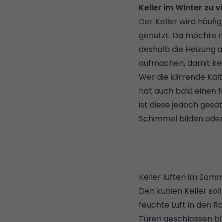
Keller im Winter zu v
Der Keller wird häuf
genutzt. Da möchte 
deshalb die Heizung a
aufmachen, damit kei
Wer die klirrende Käl
hat auch bald einen 
ist diese jedoch gesä
Schimmel bilden ode
Keller lüften im Somm
Den kühlen
Keller so
feuchte Luft in den R
Türen geschlossen bl