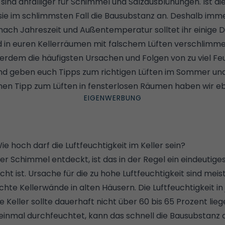
ind anfälliger für
Schimmel
und
Salzausblühungen
. Ist d
t sie im schlimmsten Fall die Bausubstanz an. Deshalb imme
nach Jahreszeit und Außentemperatur solltet ihr einige 
d in euren Kellerräumen mit falschem Lüften verschlimme
rdem die häufigsten Ursachen und Folgen von zu viel Feu
nd geben euch Tipps zum richtigen Lüften im Sommer und 
inen Tipp zum Lüften in fensterlosen Räumen haben wir eb
ie hoch darf die Luftfeuchtigkeit im Keller sein?
er Schimmel entdeckt, ist das in der Regel ein eindeutiges 
cht ist. Ursache für die zu hohe Luftfeuchtigkeit sind meist
hte Kellerwände in alten Häusern. Die Luftfeuchtigkeit in 
Keller sollte dauerhaft nicht über 60 bis 65 Prozent lieg
 einmal durchfeuchtet, kann das schnell die Bausubstanz