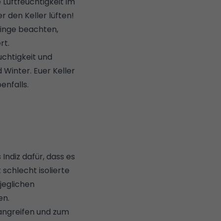
ie Luftfeuchtigkeit im
r den Keller lüften!
Dinge beachten,
rt.
chtigkeit und
Winter. Euer Keller
enfalls.
Indiz dafür, dass es
 schlecht isolierte
jeglichen
en.
 angreifen und zum