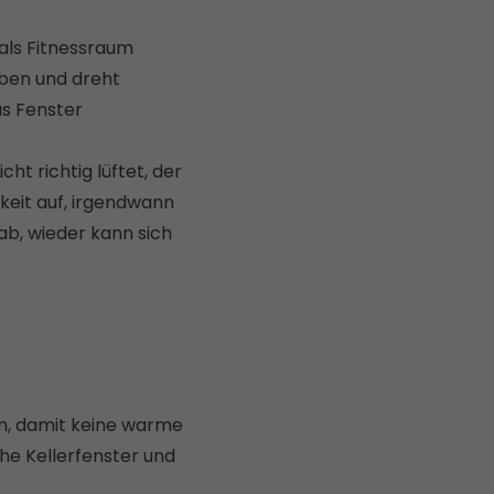
als Fitnessraum
ben und dreht
as Fenster
t richtig lüftet, der
keit auf, irgendwann
 ab, wieder kann sich
n
, damit keine warme
he Kellerfenster und