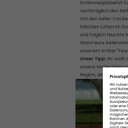
Schimmelpilzbefall füh
nachträglich den
Kel
Um den Keller trocke
falsches Lüften im S
und folglich feuchte
Wann eure Kellerwand 
unserem Artikel "
Feu
Unser Tipp:
Ihr wollt
unsere
Modernisieru
Region, der euch üb