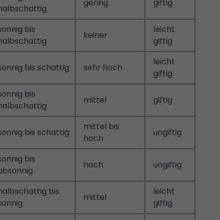
gering
giftig
halbschattig
sonnig bis
leicht
keiner
halbschattig
giftig
leicht
sonnig bis schattig
sehr hoch
giftig
sonnig bis
mittel
giftig
halbschattig
mittel bis
sonnig bis schattig
ungiftig
hoch
sonnig bis
hoch
ungiftig
absonnig
halbschattig bis
leicht
mittel
sonnig
giftig