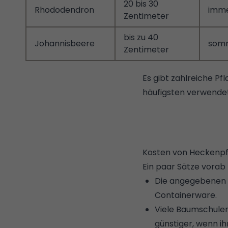
20 bis 30
Rhododendron
imm
Zentimeter
bis zu 40
Johannisbeere
som
Zentimeter
Es gibt zahlreiche Pf
häufigsten verwendete
Kosten von Heckenpf
Ein paar Sätze vorab
Die angegebenen K
Containerware.
Viele Baumschule
günstiger, wenn i