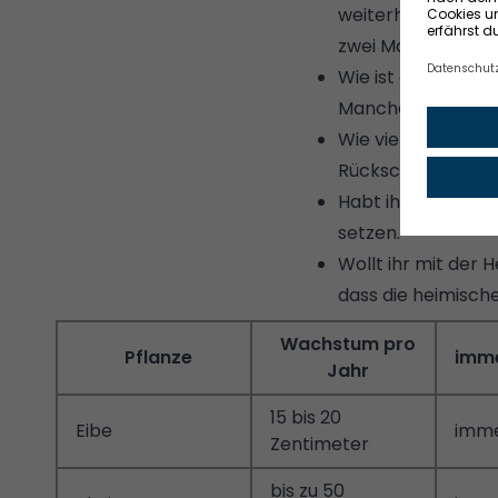
weiterhin schnell
zwei Mal im Jahr 
Wie ist der Stando
Manche Pflanzen 
Wie viel Zeit für 
Rückschnitt und 
Habt ihr Kinder od
setzen.
Wollt ihr mit der 
dass die heimische
Wachstum pro
Pflanze
imm
Jahr
15 bis 20
Eibe
imm
Zentimeter
bis zu 50