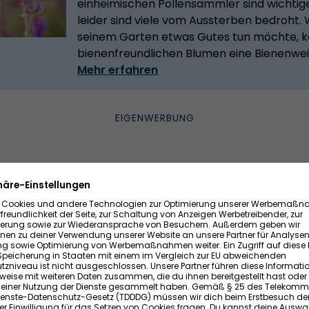
einheimischen Pollensammler sind wichtig
leider sind viele vom Aussterben bedroht. 
seinem Garten etwas Gutes tun möchte, k
bienenfreundlichen Blumen eine Bienenweid
Mehr erfahren
efft ihr die richtige Auswahl
r Linie zwischen Frühjahr und Herbst vor Nachbars Blicken 
Je nachdem kommen nur immer- oder halbimmergrüne o
nzen in Betracht.
mplett blickdichten Schutz oder reicht es euch, wenn die 
Pflanzen wachsen besonders dicht, andere lassen mehr Lic
ende Hecke bietet schnell Sichtschutz
– aber die Pflanz