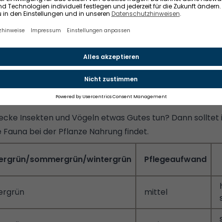
, wenn sie die gewünschte Höhe erreicht hat. Ihr müsst d
schneiden.
rt und der Boden an der Stelle, an der die Hecke gepflanz
bevorzugen Sonne, andere gedeihen im Schatten besser.
die Pflege wollt ihr aufbringen? Manche Pflanzen benötigen
mehr Dünge- und Wassergaben als andere.
er Haustiere? Dann solltet ihr vielleicht eher auf eine un
Hecke Insekten und Vögeln etwas Gutes tun? Dann solltet 
 Fauna bei der Pflanze Nahrung findet.
ergrün/sommergrün/wintergrün
Pflegeaufwand
ergrün
mittel