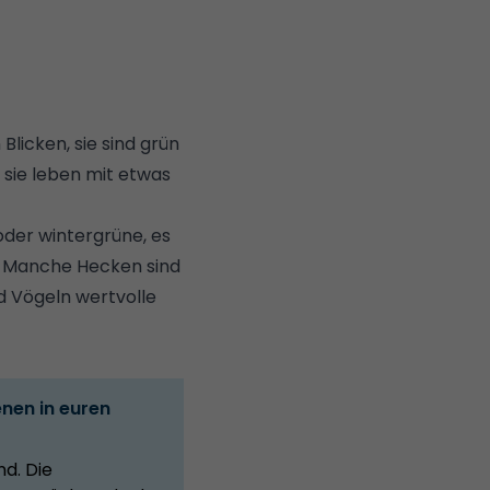
licken, sie sind grün
d sie leben mit etwas
oder wintergrüne, es
. Manche Hecken sind
d Vögeln wertvolle
enen in euren
nd. Die