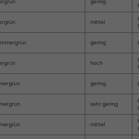
ergrün
gering
ergrün
mittel
immergrün
gering
ergrün
hoch
mergrün
gering
mergrün
sehr gering
mergrün
mittel