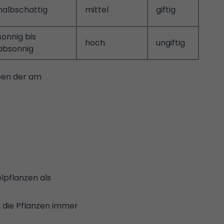
halbschattig
mittel
giftig
sonnig bis
hoch
ungiftig
absonnig
eben der am
lpflanzen als
 die Pflanzen immer