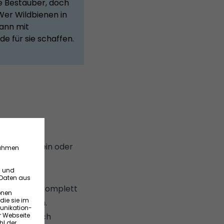
e Bestäuber, doch
Wer Wildbienen in
ann mit
e für sie schaffen.
geschützt sein oder
der auch
Sicht nicht komplett
ht hindurch.
e wächst auch