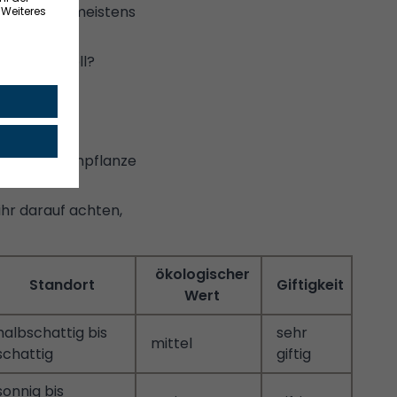
iese Hecken meistens
t werden soll?
 öfter einen
giftige Heckenpflanze
ihr darauf achten,
ökologischer
Standort
Giftigkeit
Wert
halbschattig bis
sehr
mittel
schattig
giftig
sonnig bis