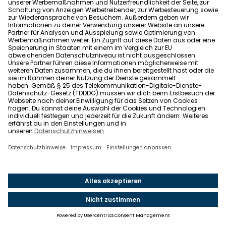
müssen, könnt ihr einfach herausfinden, indem ihr
auf das Typenschild am Gerät schaut. Hier ist das
genaue Austauschdatum vermerkt.
In einem weiteren Ratgeber beantworten wir euch
alle Fragen rund um den
Feuerlöscher im Haus oder
in der Wohnung.
Passend dazu sind hier
7
Feuerlöscher-Modelle für alle Fälle
.
*
Dieser Beitrag wurde um sogenannte Affiliate-Links
ergänzt. Dadurch bekommen wir bei Kaufabschluss
einen kleinen Anteil der Provision. Der Kaufpreis für
euch erhöht sich dadurch nicht.
Quellen:
Rauchmelder retten Leben