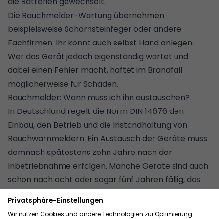
die Batterien gewechselt.
Die Rauchmelder-Wartung übernehmen
beispielsweise Schornsteinfeger oder andere
Fachfirmen. Ihr könnt auch selbst Hand anlegen.
Wer das Gerät jedoch eigenständig wartet und
dabei einen Fehler macht, haftet im Brandfall
möglicherweise für Schäden.
Rauchmelder: Wann muss ich ihn austauschen?
In Deutschland regelt die Norm DIN 14676 den
Einbau, den Betrieb und die Instandhaltung von
Rauchwarnmeldern. Ein Austausch der Geräte muss
demnach spätestens zehn Jahre nach der
Inbetriebnahme erfolgen. Manche Geräte sind auch
schon nach acht oder sogar fünf Jahren fällig, das
hängt von der eingesetzten Technik ab.
Ob eure Rauchmelder bereits ausgetauscht werden