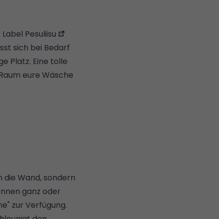
e Label
Pesuliisu
st sich bei Bedarf
 Platz. Eine tolle
 Raum eure Wäsche
n die Wand, sondern
önnen ganz oder
e" zur Verfügung.
hleunigt den