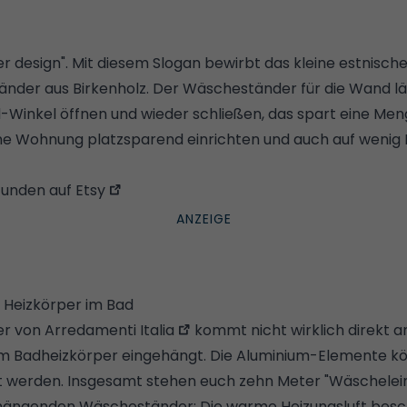
ver design". Mit diesem Slogan bewirbt das kleine estnisch
nder aus Birkenholz. Der Wäscheständer für die Wand läs
Winkel öffnen und wieder schließen, das spart eine Menge
ine Wohnung platzsparend einrichten
und auch auf wenig
funden auf
Etsy
 Heizkörper im Bad
er von
Arredamenti Italia
kommt nicht wirklich direkt a
am Badheizkörper eingehängt. Die Aluminium-Elemente k
t werden. Insgesamt stehen euch zehn Meter "Wäschelein
 hängenden Wäscheständer: Die warme Heizungsluft besc