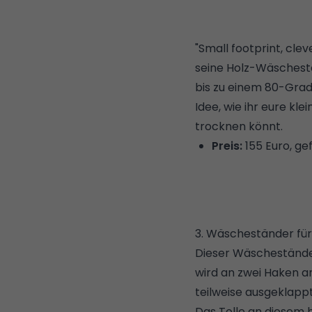
"Small footprint, cle
seine Holz-Wäschestä
bis zu einem 80-Grad-
Idee, wie ihr eure
kle
trocknen könnt.
Preis:
155 Euro, ge
3. Wäscheständer für
Dieser Wäscheständ
wird an zwei Haken 
teilweise ausgeklapp
Das Tolle an diesem