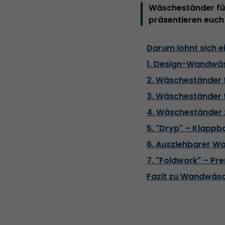
Wäscheständer für 
präsentieren euch
Darum lohnt sich 
1. Design-Wandwä
2. Wäscheständer 
3. Wäscheständer 
4. Wäscheständer
5. "Dryp" – Klapp
6. Ausziehbarer 
7. "Foldwork" – P
Fazit zu Wandwäs