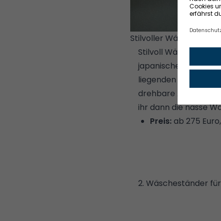
Stilvoller Wäsche tro
Stilvoll
Wäsche trock
japanischen Designeri
liegenden Rahmen sin
drehbare Achse ermög
ihr dann die nasse W
Preis:
ab 275 Euro
2. Wäscheständer für