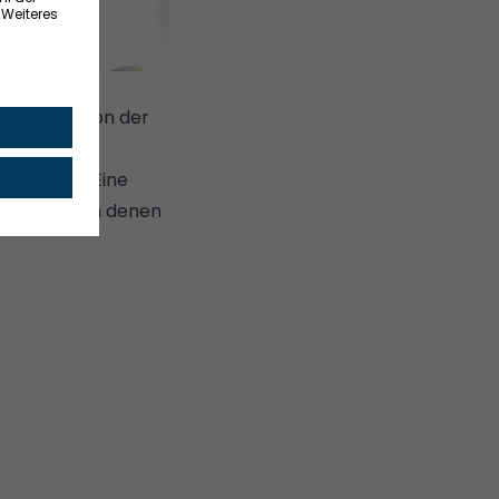
 CHRIS TONNESEN
ntworfen von der
s ineinander
em Stahl. Eine
uklappen, an denen