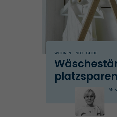
WOHNEN
| INFO-GUIDE
Wäschestän
platzspare
ANTO