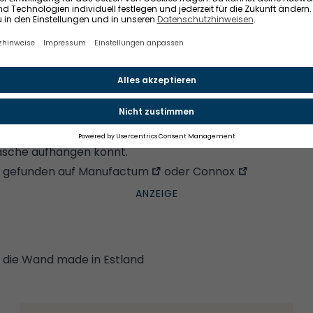
cknen geht kaum: Der Wandwäschetrockner
© NORTHERN /
nen
? Das geht mit dem Wandwäschetrockner "Frame", e
n Cecilia Xinyu Zhang für das Label
Northern
. Die sech
d insgesamt sechs Meter lang und aus pulverbeschichtet
licht es euch, die einzelnen u-förmigen Elemente ausz
äsche aufhängen könnt.
, gefunden auf
Manufactum
oder
Connox
 die Wand made in Estland