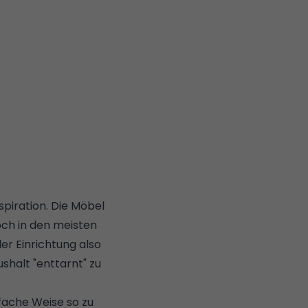
spiration. Die Möbel
och in den meisten
der Einrichtung also
ushalt "enttarnt" zu
fache Weise so zu