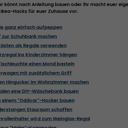
 Ihr könnt nach Anleitung bauen oder ihr macht euer eige
 Ikea-Hacks für euer Zuhause vor.
e ganz einfach aufpeppen
ö" zur Schuhbank machen
kästen als Regale verwenden
zregal ins Kinderzimmer hängen
Tischleuchte einen Mond basteln
rwagen mit zusätzlichem Griff
galen Hingucker im Wohnzimmer machen
egalen eine DIY-Wäschebank bauen
aus einem "Oddvar"-Hocker bauen
eiderstangen Stauraum schaffen
nrollenhalter wird zum Weinglas-Regal
sch aus "Malm"-Kommoden