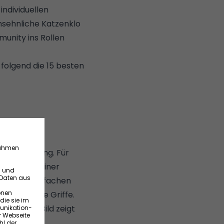
ndividuellen
nsehnliche Katzenklo
munity ins Rollen
folgend die 15 besten
jede Wohnung. Für
r euch mit einer
ode mit einfachen
ndividuelle Griffe.
Instagram-Bild zeigt