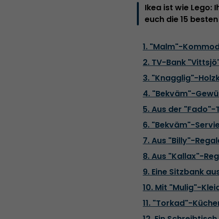
Ikea ist wie Lego:
euch die 15 besten
1. "Malm"-Kommod
2. TV-Bank "Vittsj
3. "Knagglig"-Holz
4. "Bekväm"-Gewür
5. Aus der "Fado"-
6. "Bekväm"-Servie
7. Aus "Billy"-Re
8. Aus "Kallax"-R
9. Eine Sitzbank 
10. Mit "Mulig"-Kl
11. "Torkad"-Küche
12. Ein Schreibti