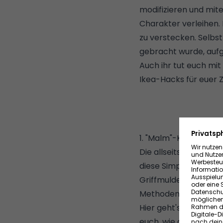
modifizieren und mit
Charakter verleihen. 
zu verstecken
. Selbs
gebracht wurde, auf
Auch ihr tut euch mit
Ikea-Hacks für euer 
1. "Malm"-Kommode 
Die allseits bekannt
diese Simplizität ver
Griffmulde am obere
Methoden etwas aufpe
Hier geht's direkt zur
euch, wie dieser rel