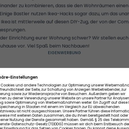
einander zu kombinieren, dass sie den Wohnräumen einen i
Einige Bastler
nutzen Ikea-Hacks sogar dazu, um das una
t Ikea ist mittlerweile auf diesen DIY-Zug, der von der Com
gesprungen.
 der Einrichtung eurer Wohnung schwer? Wir stellen euch 
Zuhause vor. Viel Spaß beim Nachbauen!
ganz einfach aufpeppen
en "Malm"-Kommoden sind schlicht und passen nahezu in 
zichten sie sogar auf optische Griffe. Stattdessen müsst ih
n Schubladenrand zufrieden geben. Wenn ihr eure Komm
ppen wollt, verpasst den Schubladen doch einfach ganz i
Malm-Kommode im Online-Shop von Ikea
. Folgendes 
ativ simple Ikea-Hack umgesetzt aussehen könnte: