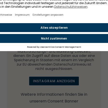
Inhalt von Instagram
Beim Anzeigen dieses Inhalts werden Ihre IP-
Adresse, Geräteinformationen, Referrer und
Zeitstempel an Instagram übermittelt und
Cookies gesetzt. Diese Daten können Instagram
auch zu eigenen Zwecken, insbesondere zur
Analyse des Nutzungsverhaltens zu
Marktforschungs- und Marketing-Zwecken,
dienen. Ein Zugriff auf diese Daten aus oder eine
Speicherung in Staaten mit einem im Vergleich
zur EU abweichenden Datenschutzniveau ist
nicht ausgeschlossen.
INSTAGRAM ANZEIGEN
Weitere Informationen finden Sie in
unserem
Consent Banner