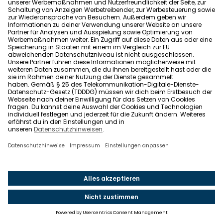
die Lupe zu nehmen
und bei Unklarheiten
nachzufragen. Wichtig ist auch zu wissen, dass du das
Recht hast, die Belege einzusehen und dass du bis zu
zwölf Monate Zeit hast, um Widerspruch einzulegen.
Wenn du die grundlegenden Regeln kennst, wie etwa
welche Kosten umlagefähig sind und welche nicht,
kannst du viel Geld sparen. Einmalige Ausgaben wie
Reparaturen oder Verwaltungskosten dürfen zum
Beispiel nicht auf dich umgelegt werden. Es ist auch
hilfreich, die
Kosten mit dem örtlichen
Betriebskostenspiegel
zu vergleichen – so kannst
du überhöhte Forderungen leichter erkennen.
Falls du unsicher bist, bieten
Mieterschutzvereine
Unterstützung und Beratung an. Ein klarer und gut
dokumentierter Schriftverkehr mit dem Vermieter
kann ebenfalls helfen, Missverständnisse schnell zu