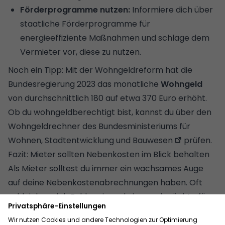
Förderprogramme nutzen:
Informiere dich über
staatliche Förderprogramme für
energieeffiziente Maßnahmen
und schlage dem
Vermieter vor, diese zu nutzen.
Noch ein Tipp: Mit der Wohngeldreform hat die
Bundesregierung 2023 das monatliche
Wohngeld
von durchschnittlich 180 auf etwa 370 Euro erhöht.
Ob du wohngeldberechtigt bist, kannst du über den
Wohngeldrechner des Bundesministeriums für
Wohnen, Stadtentwicklung und Bauwesen
prüfen.
Fazit: Mieter sollten Nebenkosten im Blick behalten
Als Mieter solltest du immer ein wachsames Auge
auf deine Nebenkostenabrechnungen haben. Oft
schleichen sich Fehler ein und niemand möchte für
Kosten aufkommen, die gar nicht angefallen sind.
Deshalb lohnt es sich, die
Abrechnung genau unter