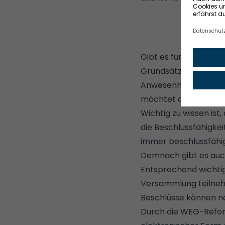
Gibt es für Eigentüm
Grundsätzlich sind a
Anwesenheitspflicht g
möchtet oder nicht.
Wichtig zu wissen is
die Beschlussfähigke
immer beschlussfähig 
Demnach gibt es auc
Entsprechend wichtig 
Versammlung teilneh
Beschlüsse können n
Durch die WEG-Refor