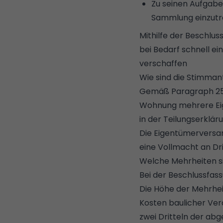
Zu seinen Aufgaben
Sammlung einzutr
Mithilfe der Beschl
bei Bedarf schnell e
verschaffen
Wie sind die Stimman
Gemäß Paragraph 25
Wohnung mehrere Eig
in der Teilungserklä
Die Eigentümerversa
eine Vollmacht an Dr
Welche Mehrheiten si
Bei der Beschlussfa
Die Höhe der Mehrhei
Kosten baulicher Ver
zwei Dritteln der ab