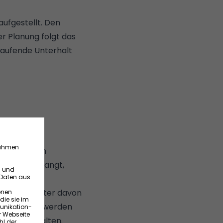
ufgestellt. Den
er Planung folgt das
laufende Unterhalt
 Eigentümern
mmlung verlangt,
f der Verwalter davon
il versandt werden
dnung enthalten.