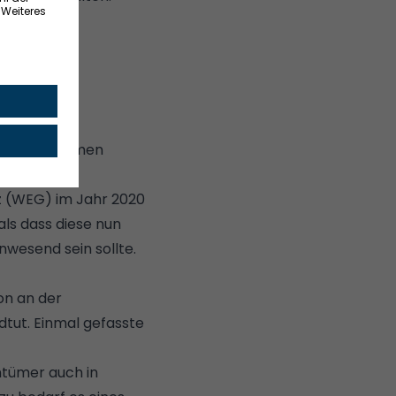
lung?
ine
b ihr teilnehmen
z (WEG) im Jahr 2020
ls dass diese nun
nwesend sein sollte.
on an der
tut. Einmal gefasste
ntümer auch in