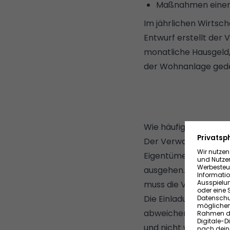
Maßnahmen einer
Im jährlichen Wirtsc
Entwurf erstellt der 
monatliche
Hausgeld
der Wohnanlage gede
Wie häufig findet ei
Der Verwalter ist ver
Eigentümerversammlun
ausgehen. Wenn mind
muss die Verwaltung 
Die Einladungsfrist b
abweichen. Außerdem
und nicht wie bisher