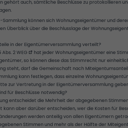
 gehört auch, sämtliche Beschlüsse zu protokollieren und
agen.
uss-Sammlung können sich Wohnungseigentümer und dere
inen Überblick über die Beschlusslage der Wohnungseig
teile in der Eigentümerversammlung verteilt?
 Abs. 2
WEG
hat jeder Wohnungseigentümer eine Stim
entümer, so können diese das Stimmrecht nur einheitli
rung steht, darf die Gemeinschaft nach Miteigentumsante
mmlung kann festlegen, dass einzelne Wohnungseigentü
itte zur Vertretung in der Eigentümerversammlung geben
nd für Beschlüsse notwendig?
ssung entscheidet die Mehrheit der abgegebenen Stimmen
t kann aber darüber entscheiden, wer die Kosten für Bes
änderungen werden anteilig von allen Eigentümern getra
gegebenen Stimmen und mehr als der Hälfte der Miteigen