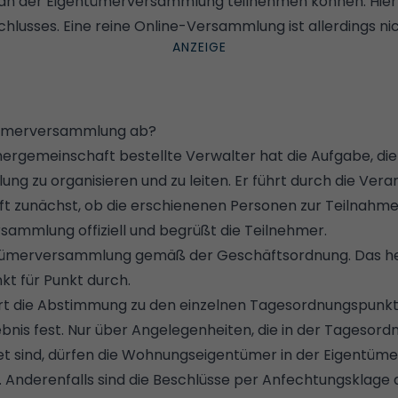
 an der Eigentümerversammlung teilnehmen können. Hierz
usses. Eine reine Online-Versammlung ist allerdings nich
ntümerversammlung ab?
ergemeinschaft bestellte Verwalter hat die Aufgabe, die
 zu organisieren und zu leiten. Er führt durch die Veran
ft zunächst, ob die erschienenen Personen zur Teilnahme 
rsammlung offiziell und begrüßt die Teilnehmer.
entümerversammlung gemäß der Geschäftsordnung. Das hei
t für Punkt durch.
rt die Abstimmung zu den einzelnen Tagesordnungspunkte
bnis fest. Nur über Angelegenheiten, die in der Tagesord
et sind, dürfen die Wohnungseigentümer in der Eigentü
. Anderenfalls sind die Beschlüsse per Anfechtungsklage 