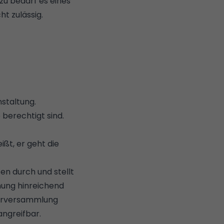
u bedarf es eines
t zulässig.
staltung.
berechtigt sind.
ßt, er geht die
n durch und stellt
nung hinreichend
merversammlung
angreifbar.