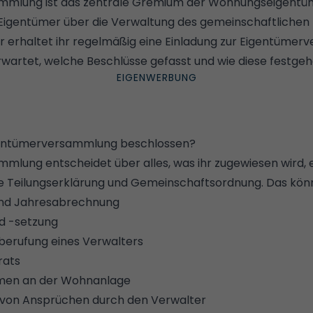
mmlung ist das zentrale Gremium der Wohnungseigentü
 Eigentümer über die Verwaltung des gemeinschaftlichen 
erhaltet ihr regelmäßig eine Einladung zur Eigentümerv
erwartet, welche Beschlüsse gefasst und wie diese festge
igentümerversammlung beschlossen?
mlung entscheidet über alles, was ihr zugewiesen wird,
ie
Teilungserklärung
und
Gemeinschaftsordnung
. Das kön
und Jahresabrechnung
d -setzung
berufung eines Verwalters
rats
men an der Wohnanlage
on Ansprüchen durch den Verwalter