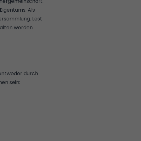
mergemeinschaft.
Eigentums. Als
ersammlung. Lest
halten werden.
 entweder durch
nen sein: