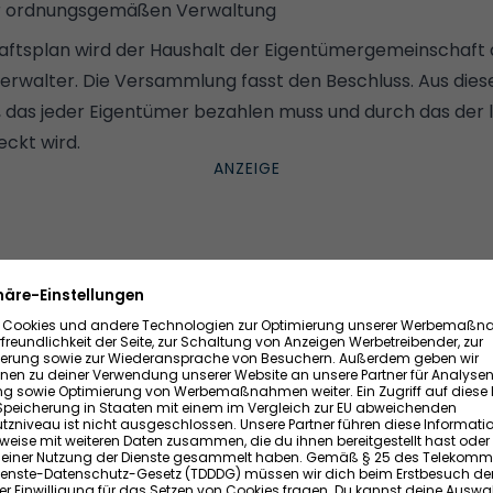
 ordnungsgemäßen Verwaltung
haftsplan wird der Haushalt der Eigentümergemeinschaft a
Verwalter. Die Versammlung fasst den Beschluss. Aus dies
, das jeder Eigentümer bezahlen muss und durch das der 
ckt wird.
ne Eigentümerversammlung statt?
pflichtet, mindestens einmal im Jahr eine ordentliche
g einzuberufen. Die Initiative kann aber auch von den
estens ein Viertel der Wohnungseigentümer eine Versa
eine solche einberufen.
eträgt drei Wochen, nur in überaus dringenden Fällen dar
 darf die Einladung seit der WEG-Reform auch per E-Ma
 lediglich auf dem Postweg. Die Ladung muss eine Tagesor