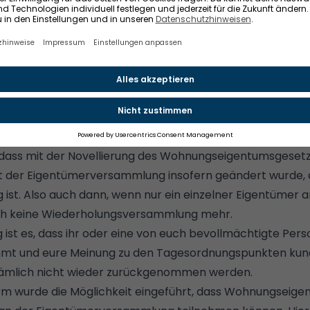
er eine Anwesenheitspflicht auf der Eigentümerversamm
lle Eigentümer zur Eigentümerversammlung eingeladen. E
ibt es jedoch nicht. Ihr könnt also selbst entscheiden, o
t, dass mit der Novellierung des Wohnungseigentumsgeset
it der Eigentümerversammlung insofern geändert wurde, a
ist. Also auch dann, wenn nur ein einzelner Eigentümer a
h keine Wiederholungsversammlung mehr.
ist es, dass ihr oder eine von euch bevollmächtigte Pers
mt und eure Meinung zu den Tagesordnungspunkten kund
ämlich nicht wieder zurückgenommen werden.
m wurde die Möglichkeit eingeführt, dass Wohnungseige