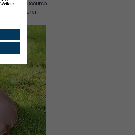
be im Boden. Dadurch
chtigen tieferen