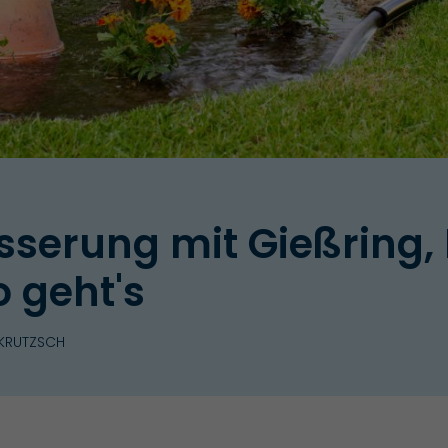
erung mit Gießring
o geht's
 KRUTZSCH