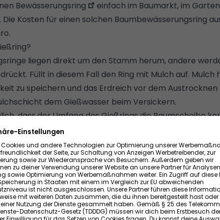
inen
Bewässerungsring
einfach im Baumarkt, im Garten
. Die Kosten für einen solchen Baumbewässerungsring aus
ro.
Gießring?
ringe liegen direkt um den Stamm herum, andere werde
edrückt. Füllt in diesem Fall den Ring mit Mulch auf. Mulch h
gkeit zu speichern und das Erdreich vor dem Austrocknen 
ulchschicht dem Gießwasser beim Versickern.
iglich, dass der Umfang des Gießrings die Baumscheibe ko
heibe" ist nicht die umgangssprachliche Holzscheibe a
au bezeichnet der Begriff den Bereich rund um den Sta
n liegenden Baumwurzeln durchzogen und von der Kron
nnen könnt ihr die Baumscheibe vor allem daran, dass sie
lanzen bewachsen ist.
 mit dem Bewässerungsring
 einmal pro Woche eine große Menge Wasser in den Bewä