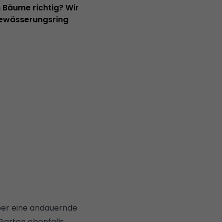
Bäume richtig? Wir
Bewässerungsring
ber eine andauernde
 Garten ebenfalls