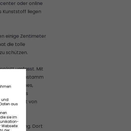
center oder online
 Kunststoff liegen
n einige Zentimeter
at die tolle
zu schützen.
mplett umfasst. Mit
us einem Baumstamm
mm des Baumes,
e des Baumes
 meist nicht von
sserungsring. Dort