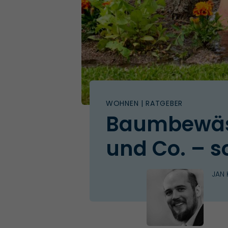
WOHNEN
| RATGEBER
Baumbewäss
und Co. – s
JAN