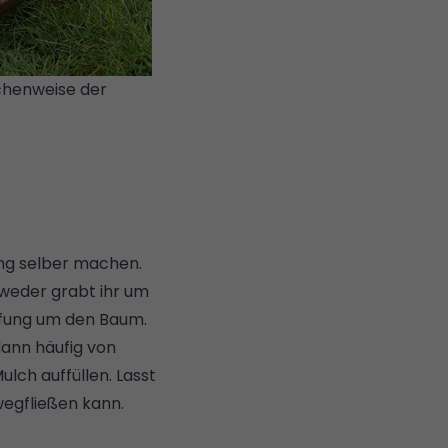
fchenweise der
ing selber machen.
tweder grabt ihr um
efung um den Baum.
dann häufig von
lch auffüllen. Lasst
wegfließen kann.