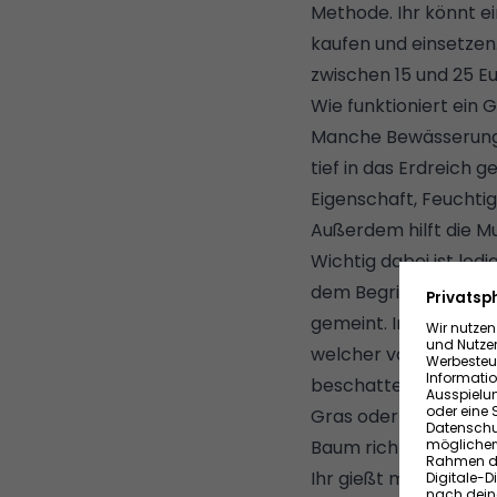
Methode. Ihr könnt e
kaufen und einsetzen
zwischen 15 und 25 Eu
Wie funktioniert ein 
Manche Bewässerungs
tief in das Erdreich g
Eigenschaft, Feuchti
Außerdem hilft die M
Wichtig dabei ist led
dem Begriff "Baumsc
gemeint. Im Gartenb
welcher von den obe
beschattet wird. Erke
Gras oder anderen Pf
Baum richtig gießen
Ihr gießt mindestens