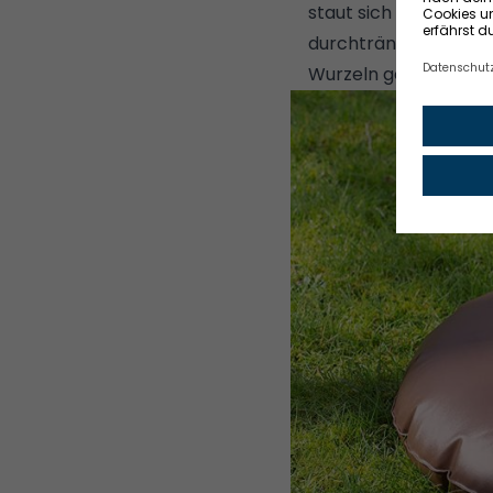
staut sich das Wasse
durchtränkt ihr den B
Wurzeln genügend W