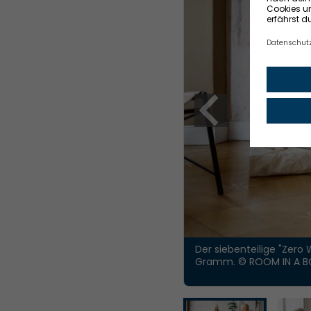
Der siebenteilige "Zer
Gramm.
© ROOM IN A B