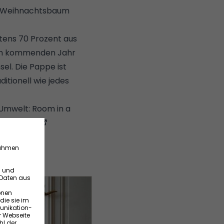
nen Weihnachtsbaum
tens 70 Prozent aus
m im kommenden Jahr
sel. Die Pappe ist
itionell wie jedes
 Umwelt: Room in a
n Projects