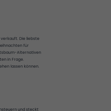
erkauft. Die liebste
eihnachten für
chtsbaum-Alternativen
en in Frage.
sehen lassen können.
nsteuern und steckt