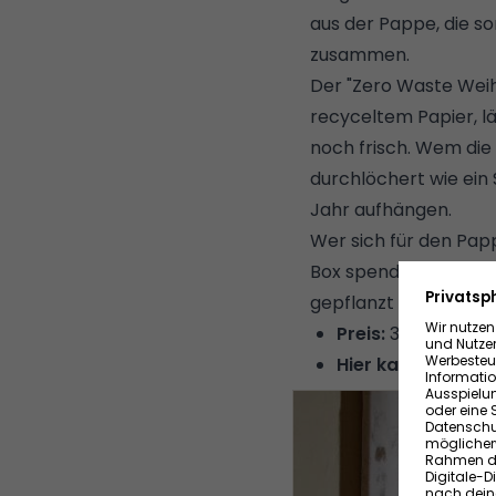
aus der Pappe, die s
zusammen.
Der "Zero Waste Wei
recyceltem Papier, l
noch frisch. Wem die 
durchlöchert wie ein 
Jahr aufhängen.
Wer sich für den Pap
Box spendet pro ver
gepflanzt wird.
Preis:
32 Euro (Limi
Hier kaufen:
room