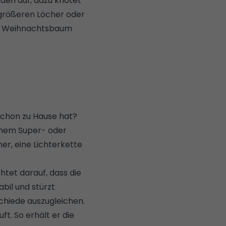
den auf, dazu knotet
e größeren Löcher oder
ch Weihnachtsbaum
chon zu Hause hat?
einem Super- oder
er, eine Lichterkette
htet darauf, dass die
bil und stürzt
chiede auszugleichen.
ft. So erhält er die