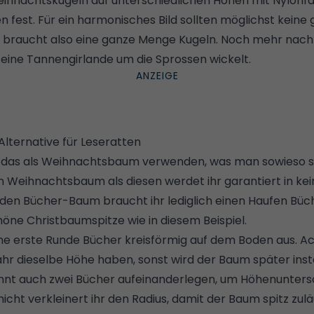
eihnachtskugeln auf unterschiedlichen Höhen mit Nylonfa
en fest. Für ein harmonisches Bild sollten möglichst kein
hr braucht also eine ganze Menge Kugeln. Noch mehr na
r eine Tannengirlande um die Sprossen wickelt.
ternative für Leseratten
 das als Weihnachtsbaum verwenden, was man sowieso s
ren Weihnachtsbaum als diesen werdet ihr garantiert in k
 den Bücher-Baum braucht ihr lediglich einen Haufen Büch
chöne Christbaumspitze wie in diesem Beispiel.
ine erste Runde Bücher kreisförmig auf dem Boden aus. Ac
r dieselbe Höhe haben, sonst wird der Baum später insta
önnt auch zwei Bücher aufeinanderlegen, um Höhenunters
icht verkleinert ihr den Radius, damit der Baum spitz zuläu