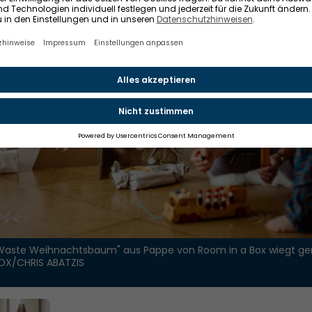
o Waste Weihnachtsbaum" aus Pappe von Room in a Box wiegt g
OX/CHRIS ABATZIS