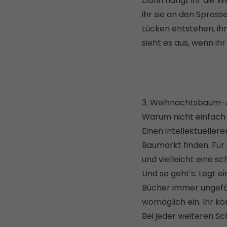
Dann hängt ihr die W
ihr sie an den Spross
Lücken entstehen, i
sieht es aus, wenn ih
3. Weihnachtsbaum-Al
Warum nicht einfach
Einen intellektuelle
Baumarkt finden. Für
und vielleicht eine s
Und so geht's: Legt e
Bücher immer ungefäh
womöglich ein. Ihr k
Bei jeder weiteren Sch