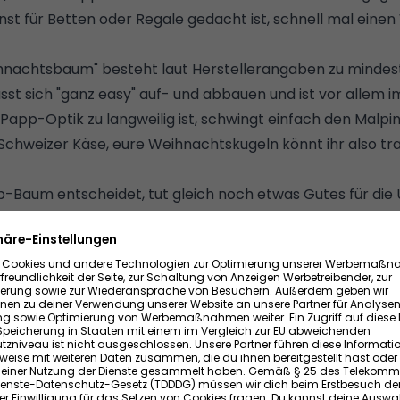
onst für Betten oder Regale gedacht ist, schnell mal ei
hnachtsbaum" besteht laut Herstellerangaben zu mindes
ässt sich "ganz easy" auf- und abbauen und ist vor alle
Papp-Optik zu langweilig ist, schwingt einfach den Malpin
Schweizer Käse, eure Weihnachtskugeln könnt ihr also trad
p-Baum entscheidet, tut gleich noch etwas Gutes für die
kauftem Exemplar einen Baum, der von
Eden Reforestatio
tierte Kollektion)
inabox.de