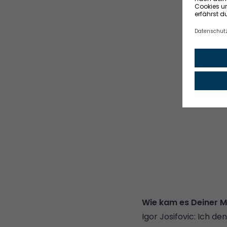
Wie kam es Deiner 
Igor Josifovic: Ich de