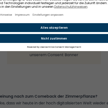
Analyse des Nutzungsverhaltens zu
Marktforschungs- und Marketing-Zwecken,
dienen. Ein Zugriff auf diese Daten aus oder eine
Speicherung in Staaten mit einem im Vergleich
zur EU abweichenden Datenschutzniveau ist
nicht ausgeschlossen.
INSTAGRAM ANZEIGEN
Weitere Informationen finden Sie in
unserem
Consent Banner
Meinung nach zum Comeback der Zimmerpflanze?
nke, dass wir heute in der hoch digitalisierten Welt wiede