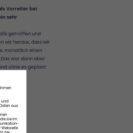
ls Vorreiter bei
in sehr
Café getroffen und
n wir heraus, dass wir
e, monatlich einen
. Das war dann aber
und ohne es geplant