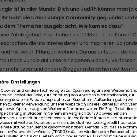
 Pflanzen.
© KINGA CICH
gle ist in aller Munde. Dich und Judith könnte man ja a
 Ihr habt die Urban Jungle Community gegründet und e
 zu dem Thema herausgebracht. Wie kam es dazu?
r eine Zufallsgeburt - wir haben uns 2013 in einem Pariser 
esprochen, die uns interessieren und inspirieren. So fande
 und mit vielen Pflanzen wohnen. Daraus entstand die Ide
a Urban Jungle auf unseren eigenen Blogs zu verfassen
er mehr Leser und andere Blogger mitmachen wollten – 
ie Urban Jungle Blogger Community.
Inhalt von Instagram
Beim Anzeigen dieses Inhalts werden Ihre IP-
Adresse, Geräteinformationen, Referrer und
Zeitstempel an Instagram übermittelt und
Cookies gesetzt. Diese Daten können Instagram
auch zu eigenen Zwecken, insbesondere zur