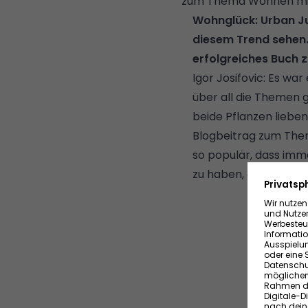
zum Thema Wohnen mit
Wohnglück: Urban Jun
diesem Trend sehen.
erfolgreiches Buch
Igor Josifovic: Es wa
über all die Themen g
beide Pflanzen lieben
Blogbeitrag zum Them
so populär, dass imm
zu haben, entstand d