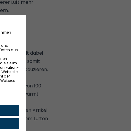
merer Luft mehr
ern.
ärmt, behält dabei
e Luft kann somit
uschen produzieren.
euchtigkeit von 100
peratur erwärmt,
, lest unseren Artikel
aut es mit dem Lüften