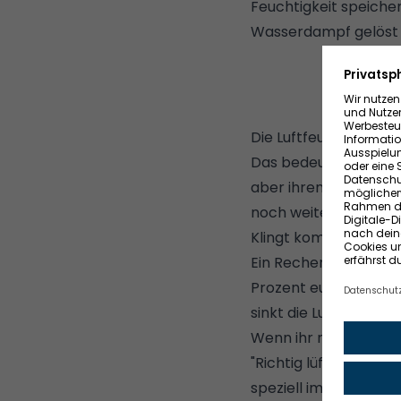
Feuchtigkeit speicher
Wasserdampf gelöst 
Die Luftfeuchtigkeit
Das bedeutet im Umke
aber ihren absoluten
noch weiteren Wasse
Klingt kompliziert?
Ein Rechenbeispiel: W
Prozent euer
Schlafz
sinkt die Luftfeuchti
Wenn ihr nun wissen wo
"Richtig lüften: So so
speziell im Winter au