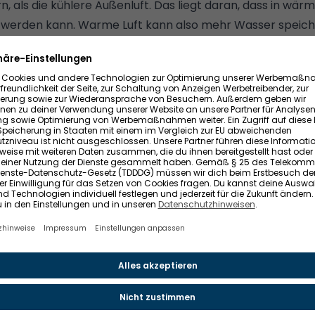
n, als die kühlere Außenluft. Das liegt daran, dass in wär
werden kann. Warme Luft kann also mehr Wasser speich
 sinkt bei steigender Zimmertemperatur
hrschluss: Die kühlere Luft des Nebels wird im Raum erw
 Wassergehalt. Dieser sinkt dadurch prozentual. Die warm
rdampf aufnehmen, den wir durch Atmen, Kochen oder D
enn ihr bei zehn Grad und Nebel mit einer relativen Luftf
immer lüftet
und die Luft danach auf 20 Grad Zimmertem
gkeit um etwa 50 Prozent.
llt, wie ihr grundsätzlich richtig und effektiv lüften könnt
rgt ihr für saubere, frische Luft in eurer Wohnung"
. Wie sch
s?
Wir sagen es euch in unserem Ratgeber
.