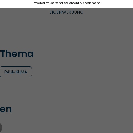
 Thema
RAUMKLIMA
len